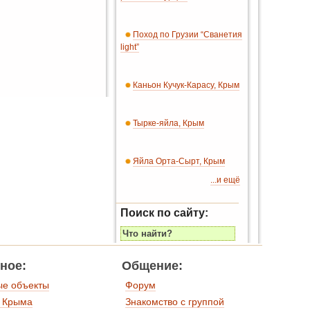
Поход по Грузии “Сванетия
light”
Каньон Кучук-Карасу, Крым
Тырке-яйла, Крым
Яйла Орта-Сырт, Крым
...и ещё
Поиск по сайту:
ное:
Общение:
ые объекты
Форум
 Крыма
Знакомство с группой