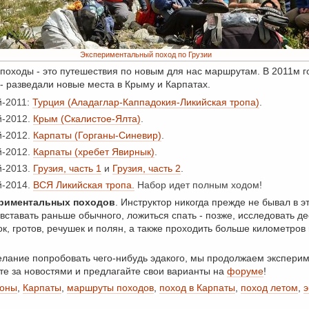
Экспериментальный поход по Грузии
оходы - это путешествия по новым для нас маршрутам. В 2011м 
 - разведали новые места в Крыму и Карпатах.
й-2011:
Турция (Аладаглар-Каппадокия-Ликийская тропа)
.
й-2012.
Крым (Скалистое-Ялта)
.
й-2012.
Карпаты (Горганы-Синевир)
.
й-2012.
Карпаты (хребет Явирнык)
.
й-2013.
Грузия, часть 1
и
Грузия, часть 2
.
й-2014.
ВСЯ Ликийская тропа.
Набор идет полным ходом!
ериментальных походов
. Инструктор никогда прежде не бывал в э
 вставать раньше обычного, ложиться спать - позже, исследовать де
, гротов, речушек и полян, а также проходить больше километров 
елание попробовать чего-нибудь эдакого, мы продолжаем эксперим
те за новостями и предлагайте свои варианты на
форуме
!
ьоны
,
Карпаты
,
маршруты походов
,
поход в Карпаты
,
поход летом
,
э