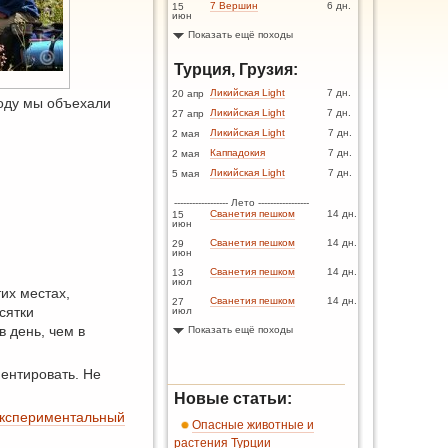
7 Вершин
6 дн.
15
июн
Показать ещё походы
Турция, Грузия:
Ликийская Light
7 дн.
20 апр
году мы объехали
Ликийская Light
7 дн.
27 апр
Ликийская Light
7 дн.
2 мая
Каппадокия
7 дн.
2 мая
Ликийская Light
7 дн.
5 мая
------------------ Лето -----------------
Сванетия пешком
14 дн.
15
июн
Сванетия пешком
14 дн.
29
июн
Сванетия пешком
14 дн.
13
июл
тих местах,
Сванетия пешком
14 дн.
27
сятки
июл
в день, чем в
Показать ещё походы
ентировать. Не
Новые статьи:
кспериментальный
Опасные животные и
растения Турции