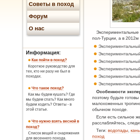
Советы в поход
Форум
О нас
Экспериментальные п
пол-Турции, а в 2012м
Экспериментальны
Информация:
Экспериментальны
Как пойти в поход?
Экспериментальны
Короткое руководство для
Экспериментальны
тех, кто ни разу не был в
Экспериментальны
походах.
Экспериментальны
Что такое поход?
Особенности эксп
Как мы будем кушать? Где
поэтому будьте готовы
мы будем спать? Как много
малохоженных тропинок
будем ходить? Ответы - в
обычном походе.
этой статье.
Если есть сильное ж
Что нужно взять весной в
расслабляйтесь, следи
поход?
Теги:
водопады
,
кан
Список вещей и снаряжения
поход
для весеннего похода.