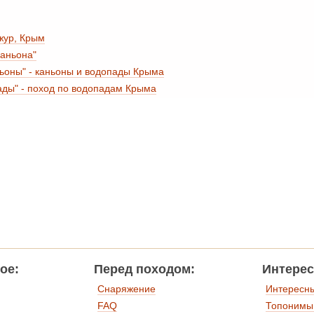
жур, Крым
Каньона"
ьоны" - каньоны и водопады Крыма
ды" - поход по водопадам Крыма
ое:
Перед походом:
Интерес
Снаряжение
Интересн
FAQ
Топонимы