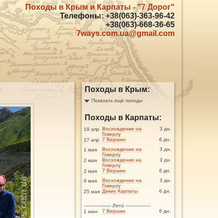
Походы в Крым и Карпаты - "7 Дорог"
Телефоны: +38(063)-363-96-42
+38(063)-668-36-65
7ways.com.ua@gmail.com
Походы в Крым:
Показать ещё походы
Походы в Карпаты:
Восхождение на
3 дн.
19 апр
Говерлу
7 Вершин
6 дн.
27 апр
Восхождение на
3 дн.
1 мая
Говерлу
Восхождение на
3 дн.
2 мая
Говерлу
7 Вершин
6 дн.
2 мая
Восхождение на
3 дн.
9 мая
Говерлу
Дикие Карпаты
6 дн.
25 мая
------------------ Лето -----------------
7 Вершин
6 дн.
1 июн