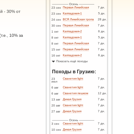
------------------ Осень -----------------
Первая Ликийская
7 дн.
23 сен
й - 30% от
Каппадокия-1
5 дн.
23 сен
ВСЯ Ликийская тропа
28 дн.
24 сен
Первая Ликийская
7 дн.
30 сен
Каппадокия-2
6 дн.
1 окт
т.е., 10% за
Каппадокия-1
5 дн.
8 окт
Первая Ликийская
7 дн.
8 окт
Первая Ликийская
7 дн.
15 окт
Каппадокия-2
6 дн.
16 окт
Показать ещё походы
Походы в Грузию:
Сванетия light
7 дн.
23
июл
Сванетия light
7 дн.
6 авг
Сванетия пешком
12 дн.
6 авг
Дикая Грузия
7 дн.
13 авг
Сванетия light
7 дн.
20 авг
Дикая Грузия
7 дн.
27 авг
------------------ Осень -----------------
Сванетия light
7 дн.
3 сен
Дикая Грузия
7 дн.
10 сен