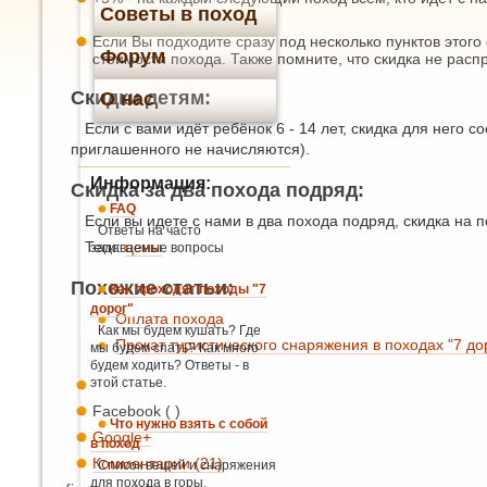
Советы в поход
Если Вы подходите сразу под несколько пунктов этого 
Форум
стоимости похода. Также помните, что скидка не расп
Скидки детям:
О нас
Если с вами идёт ребёнок 6 - 14 лет, скидка для него с
приглашенного не начисляются).
Информация:
Скидка за два похода подряд:
FAQ
Если вы идете с нами в два похода подряд, скидка на 
Ответы на часто
Теги:
цены
задаваемые вопросы
Похожие статьи:
Как проходят походы "7
дорог"
Оплата похода
Как мы будем кушать? Где
Прокат туристического снаряжения в походах "7 до
мы будем спать? Как много
будем ходить? Ответы - в
этой статье.
Facebook ( )
Что нужно взять с собой
Google+
в поход
Комментарии (21)
Список вещей и снаряжения
для похода в горы.