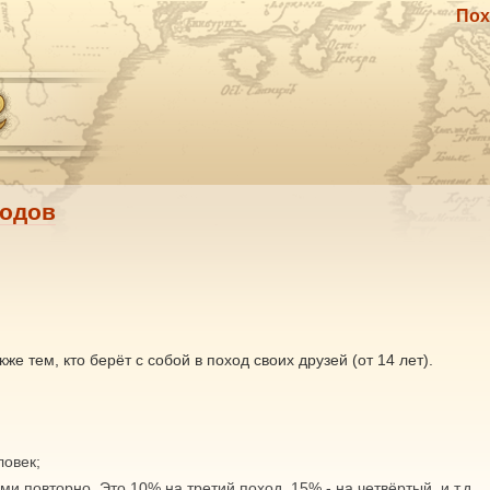
Пох
ходов
 тем, кто берёт с собой в поход своих друзей (от 14 лет).
ловек;
и повторно. Это 10% на третий поход, 15% - на четвёртый, и т.д.