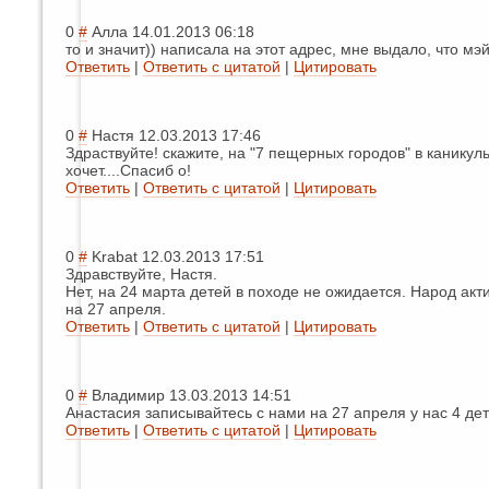
0
#
Алла
14.01.2013 06:18
то и значит)) написала на этот адрес, мне выдало, что мэ
Ответить
|
Ответить с цитатой
|
Цитировать
0
#
Настя
12.03.2013 17:46
Здраствуйте! скажите, на "7 пещерных городов" в каникул
хочет....Спасиб
о!
Ответить
|
Ответить с цитатой
|
Цитировать
0
#
Krabat
12.03.2013 17:51
Здравствуйте, Настя.
Нет, на 24 марта детей в походе не ожидается. Народ акт
на 27 апреля.
Ответить
|
Ответить с цитатой
|
Цитировать
0
#
Владимир
13.03.2013 14:51
Анастасия записывайтесь с нами на 27 апреля у нас 4 дет
Ответить
|
Ответить с цитатой
|
Цитировать