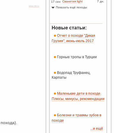
Сванетия light
7 дн.
17 сен
www.38i.ru
Показать ещё походы
Новые статьи:
Отчет о походе "Дикая
Грузия", июнь-июль 2017
Горные тропы в Турции
Водопад Труфанец,
Карпаты
Маленькие дети в походе.
Плюсы, минусы, рекомендации
Болезни и травмы зубов в
походе
 похода).
...и ещё