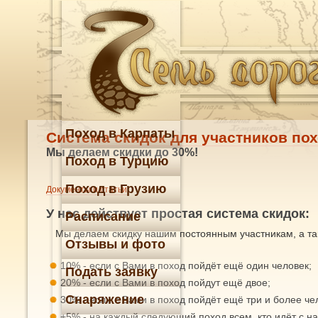
Поход в Карпаты
Система скидок для участников по
Мы делаем скидки до 30%!
Поход в Турцию
Поход в Грузию
Документы и статьи
У нас действует простая система скидок:
Расписание
Мы делаем скидку нашим постоянным участникам, а также
Отзывы и фото
10% - если с Вами в поход пойдёт ещё один человек;
Подать заявку
20% - если с Вами в поход пойдут ещё двое;
Снаряжение
30% - если с Вами в поход пойдёт ещё три и более че
+5% - на каждый следующий поход всем, кто идёт с нам