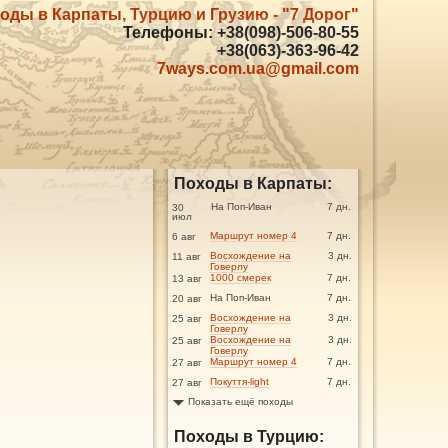
оды в Карпаты, Турцию и Грузию - "7 Дорог"
Телефоны: +38(098)-506-80-55
+38(063)-363-96-42
7ways.com.ua@gmail.com
Походы в Карпаты:
На Поп-Иван
7 дн.
30
июл
Маршрут номер 4
7 дн.
6 авг
Восхождение на
3 дн.
11 авг
Говерлу
1000 смерек
7 дн.
13 авг
На Поп-Иван
7 дн.
20 авг
Восхождение на
3 дн.
25 авг
Говерлу
Восхождение на
3 дн.
25 авг
Говерлу
Маршрут номер 4
7 дн.
27 авг
Покуття-light
7 дн.
27 авг
Показать ещё походы
Походы в Турцию: