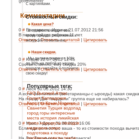
{jcomments}
С картинками.
Комментарии
Стоимость и скидки:
Какая цена?
0
#
Бондаренко Иррина
21.07.2012 21:56
В стоимость входит всё,
В поход пойдет ребенок 11 лет.
кроме аренды снаряжения и
Ответить
|
Ответить с цитатой
|
Цитировать
экскурсий по желанию.
Наши скидки.
Мы делаем скидки от 10%
0
#
Krabat
22.07.2012 12:45
до 30% на любой из наших
Соответственно, ему скидка 20%
походов - читайте и получите
Ответить
|
Ответить с цитатой
|
Цитировать
свою скидку!
Популярные теги:
0
#
Леся
30.08.2012 14:30
FAQ
Высокий Атлас
А если без питания (вегетарианцы-с
ыроеды) какая скидка
Грузия
Каппадокия
На поход "Две твердыни" группа еще не набиралась?
Карпаты
Крым
Марокко
Ответить
|
Ответить с цитатой
|
Цитировать
Сванетия
Турция
водопад
город
горы
интересные
места
история
ликийская
тропа
маршруты походов
0
#
Макс, 7 Дорог
31.08.2012 16:06
медицина
озеро
Если еда полностью ваша - то из стоимости похода вычита
подготовка к походу
полезные советы
поход
На Две Твердыни - да, набирается!