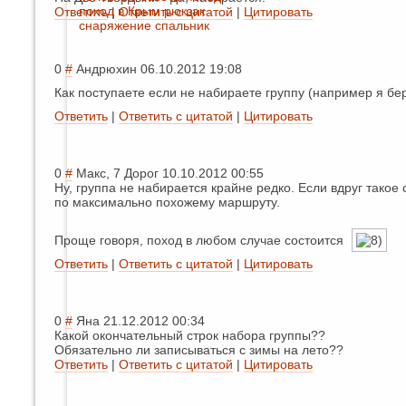
поход в Крым
рюкзак
Ответить
|
Ответить с цитатой
|
Цитировать
снаряжение
спальник
0
#
Андрюхин
06.10.2012 19:08
Как поступаете если не набираете группу (например я бе
Ответить
|
Ответить с цитатой
|
Цитировать
0
#
Макс, 7 Дорог
10.10.2012 00:55
Ну, группа не набирается крайне редко. Если вдруг такое
по максимально похожему маршруту.
Проще говоря, поход в любом случае состоится
Ответить
|
Ответить с цитатой
|
Цитировать
0
#
Яна
21.12.2012 00:34
Какой окончательный строк набора группы??
Обязательно ли записываться с зимы на лето??
Ответить
|
Ответить с цитатой
|
Цитировать