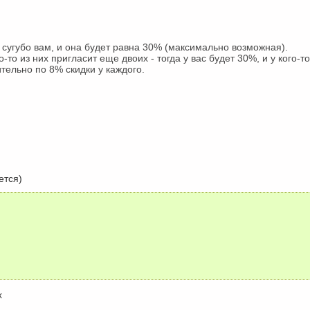
и сугубо вам, и она будет равна 30% (максимально возможная).
о-то из них пригласит еще двоих - тогда у вас будет 30%, и у кого-т
ительно по 8% скидки у каждого.
)
ется)
х