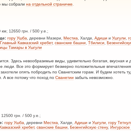
то мы собрали
на отдельной страничке
.
км; 12650 грн. / 500 у.е.;
де:
гору Ушба
, деревни Мазери,
Местиа
, Халде,
Адиши
и
Ушгули
,
г
Главный Кавказский хребет
,
сванские башни
,
Тбилиси
,
Безенгийску
ицы Тамары в Ушгули
ится. Здесь невообразимые виды, удивительно богатая, вкусная и 
е люди. Все это формирует безмерно положительные впечатления
 захотели опять побродить по Сванетским горам. И будем хотеть ту
 А все потому что поход по
Сванетии
забыть невозможно.
12500 грн. / 500 у.е.;
е:
гору Ушба
, деревни
Местиа
, Халде,
Адиши
и
Ушгули
,
гору Тетнул
Кавказский хребет
,
сванские башни
,
Безенгийскую стену
,
Ингурское