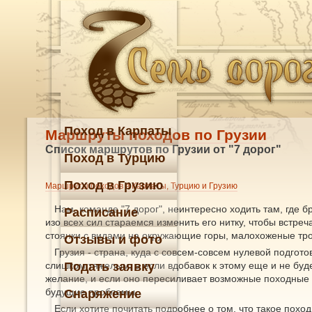
Поход в Карпаты
Маршруты походов по Грузии
Список маршрутов по Грузии от "7 дорог"
Поход в Турцию
Поход в Грузию
Маршруты походов в Карпаты, Турцию и Грузию
Нам, команде "7 дорог", неинтересно ходить там, где
Расписание
изо всех сил стараемся изменить его нитку, чтобы встр
стоянки с видами на окружающие горы, малохоженые тро
Отзывы и фото
Грузия - страна, куда с совсем-совсем нулевой подгот
слишком тяжелым, а если вдобавок к этому еще и не буде
Подать заявку
желание, и если оно пересиливает возможные походные т
будущие проблемы.
Снаряжение
Если хотите почитать подробнее о том, что такое похо