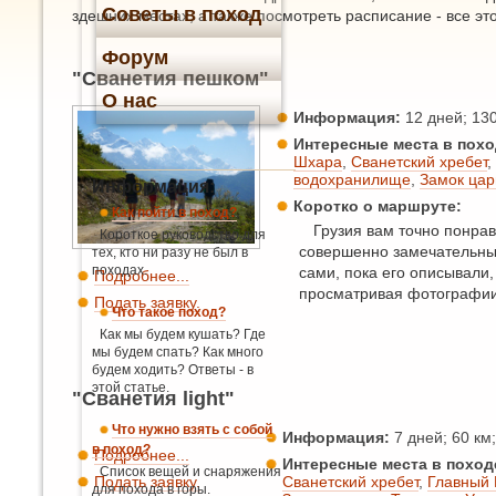
Советы в поход
здешних местах, а также посмотреть расписание - все э
Форум
"Сванетия пешком"
О нас
Информация:
12 дней; 130 
Интересные места в похо
Шхара
,
Сванетский хребет
,
водохранилище
,
Замок цар
Информация:
Коротко о маршруте:
Как пойти в поход?
Грузия вам точно понрав
Короткое руководство для
совершенно замечательны
тех, кто ни разу не был в
походах.
сами, пока его описывали,
Подробнее...
просматривая фотографии.
Подать заявку.
Что такое поход?
Как мы будем кушать? Где
мы будем спать? Как много
будем ходить? Ответы - в
этой статье.
"Сванетия light"
Что нужно взять с собой
Информация:
7 дней; 60 км; 
в поход?
Подробнее...
Интересные места в поход
Список вещей и снаряжения
Подать заявку.
Сванетский хребет
,
Главный 
для похода в горы.