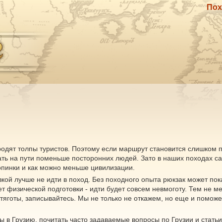
Пох
 бродят толпы туристов. Поэтому если маршрут становится слишком
ечать на пути поменьше посторонних людей. Зато в наших походах 
пинки и как можно меньше цивилизации.
овкой лучше не идти в поход. Без походного опыта рюкзак может пок
т физической подготовки - идти будет совсем невмоготу. Тем не ме
яготы, записывайтесь. Мы не только не откажем, но еще и поможем
ды в Грузию, почитать часто задаваемые вопросы по Грузии и стать