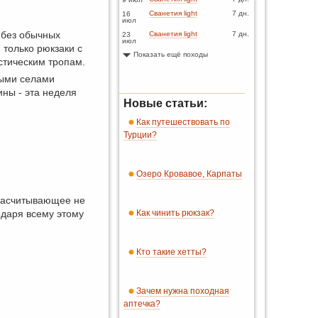
Сванетия light
7 дн.
16
июл
без обычных
Сванетия light
7 дн.
23
июл
 только рюкзаки с
Показать ещё походы
стическим тропам.
выми селами
ины - эта неделя
Новые статьи:
Как путешествовать по
Турции?
Озеро Кровавое, Карпаты
 насчитывающее не
одаря всему этому
Как чинить рюкзак?
Кто такие хетты?
Зачем нужна походная
аптечка?