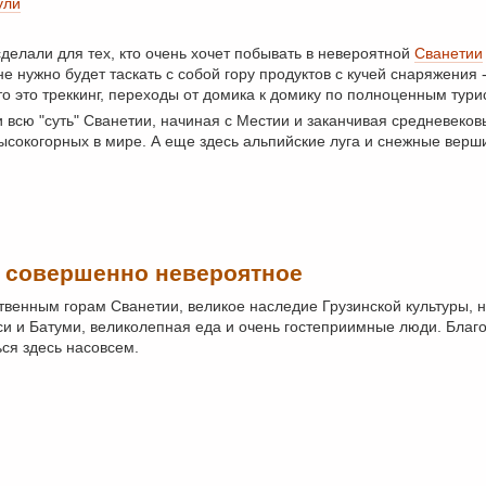
ули
сделали для тех, кто очень хочет побывать в невероятной
Сванетии
 нужно будет таскать с собой гору продуктов с кучей снаряжения -
 это треккинг, переходы от домика к домику по полноценным тури
 всю "суть" Сванетии, начиная с Местии и заканчивая средневеко
ысокогорных в мире. А еще здесь альпийские луга и снежные верш
о совершенно невероятное
ственным горам Сванетии, великое наследие Грузинской культуры,
си и Батуми, великолепная еда и очень гостеприимные люди. Благ
ься здесь насовсем.