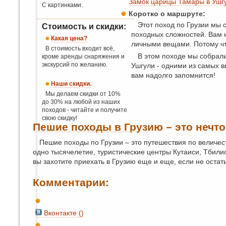
Замок царицы Тамары в Ушг
С картинками.
Коротко о маршруте:
Этот поход по Грузии мы 
Стоимость и скидки:
походных сложностей. Вам не
Какая цена?
личными вещами. Потому что
В стоимость входит всё,
В этом походе мы собрали
кроме аренды снаряжения и
экскурсий по желанию.
Ушгули - одними из самых в
вам надолго запомнится!
Наши скидки.
Мы делаем скидки от 10%
до 30% на любой из наших
походов - читайте и получите
свою скидку!
Пешие походы в Грузию – это нечт
Пешие походы по Грузии – это путешествия по величе
одно тысячелетие, туристические центры Кутаиси, Тбили
вы захотите приехать в Грузию еще и еще, если не остат
Комментарии:
Вконтакте (
)