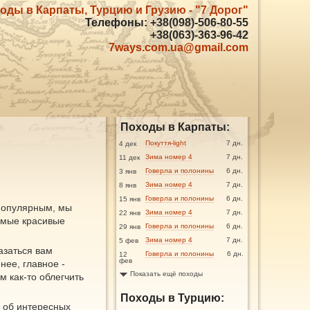
оды в Карпаты, Турцию и Грузию - "7 Дорог"
Телефоны: +38(098)-506-80-55
+38(063)-363-96-42
7ways.com.ua@gmail.com
Походы в Карпаты:
Покуття-light
7 дн.
4 дек
Зима номер 4
7 дн.
11 дек
Говерла и полонины
6 дн.
3 янв
Зима номер 4
7 дн.
8 янв
Говерла и полонины
6 дн.
15 янв
 популярным, мы
Зима номер 4
7 дн.
22 янв
самые красивые
Говерла и полонины
6 дн.
29 янв
Зима номер 4
7 дн.
5 фев
азаться вам
Говерла и полонины
6 дн.
12
фев
нее, главное -
Показать ещё походы
 как-то облегчить
Походы в Турцию:
и об интересных