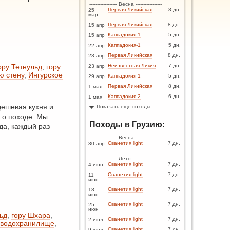
------------------ Весна -----------------
Первая Ликийская
8 дн.
25
мар
Первая Ликийская
8 дн.
15 апр
Каппадокия-1
5 дн.
15 апр
Каппадокия-1
5 дн.
22 апр
Первая Ликийская
8 дн.
23 апр
ору Тетнульд
,
гору
Неизвестная Ликия
7 дн.
23 апр
ю стену
,
Ингурское
Каппадокия-1
5 дн.
29 апр
Первая Ликийская
8 дн.
1 мая
Каппадокия-2
6 дн.
1 мая
дешевая кухня и
Показать ещё походы
 о походе. Мы
Походы в Грузию:
да, каждый раз
------------------ Весна -----------------
Сванетия light
7 дн.
30 апр
------------------ Лето -----------------
Сванетия light
7 дн.
4 июн
Сванетия light
7 дн.
11
июн
Сванетия light
7 дн.
18
июн
Сванетия light
7 дн.
25
июн
ьд
,
гору Шхара
,
Сванетия light
7 дн.
2 июл
 водохранилище
,
Сванетия light
7 дн.
9 июл