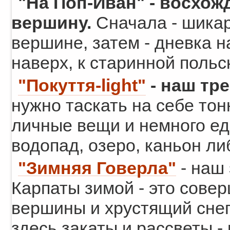
"На Поп-Иван"
- восхож
вершину.
Сначала - шикар
вершине, затем - дневка н
наверх, к старинной польс
"Покуття-light"
- наш тре
нужно таскать на себе тон
личные вещи и немного еды
водопад, озеро, каньон либ
"Зимняя Говерла"
- наш
Карпаты зимой - это сове
вершины и хрустящий снег 
здесь закаты и рассветы - 