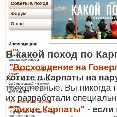
Советы в поход
Форум
О нас
Информация:
В какой поход по Кар
FAQ
Ответы на часто
задаваемые вопросы
"Восхождение на Говер
Как проходят походы "7
дорог"
хотите в Карпаты на пар
Как мы будем кушать? Где
мы будем спать? Как много
трехдневные. Вы никогда н
будем ходить? Ответы - в
этой статье.
их разработали специальн
Что нужно взять с собой
"Дикие Карпаты"
-
если 
в поход
Список вещей и снаряжения
для похода в горы.