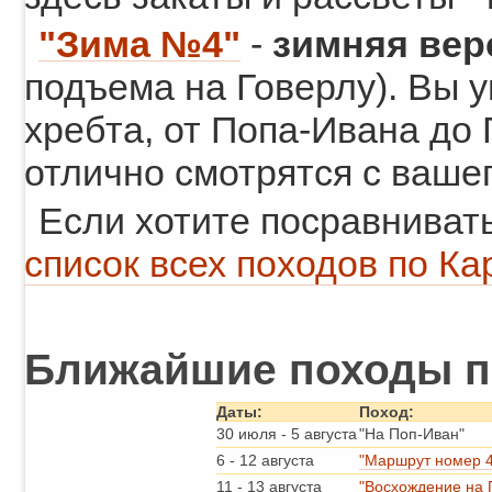
"Зима №4"
-
зимняя вер
подъема на Говерлу). Вы у
хребта, от Попа-Ивана до
отлично смотрятся с ваше
Если хотите посравниват
список всех походов по К
Ближайшие походы п
Даты:
Поход:
30 июля
-
5 августа
"На Поп-Иван"
6
-
12 августа
"Маршрут номер 4
11
-
13 августа
"Восхождение на 