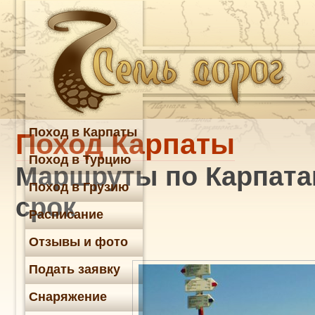
Поход в Карпаты
Поход Карпаты
Поход в Турцию
Маршруты по Карпатам
Поход в Грузию
срок
Расписание
Отзывы и фото
Подать заявку
Снаряжение