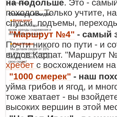
на подольше
. Это - сам
С картинками.
походов. Только учтите, на
Стоимость и скидки:
спуски, подъемы, переходы
Какая цена?
В стоимость входит всё,
кроме аренды снаряжения и
"Маршрут №4"
- самый 
экскурсий по желанию.
Почти никого по пути - и 
Наши скидки.
Мы делаем скидки от 10%
видов Карпат. "Маршрут №
до 30% на любой из наших
походов - читайте и получите
свою скидку!
хребет
с восхождением на 
"1000 смерек"
- наш пох
уйма грибов и ягод, и мно
тоже хватает - вы взойдет
высоких вершин в этой ме