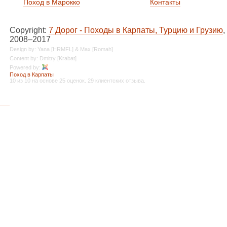
Поход в Марокко
Контакты
Copyright:
7 Дорог - Походы в Карпаты, Турцию и Грузию
,
2008–2017
Design by: Yana [HRMFL] & Max [Romah]
Content by: Dmitry [Krabat]
Powered by:
Поход в Карпаты
10
из
10
на основе
25
оценок.
29
клиентских отзыва.