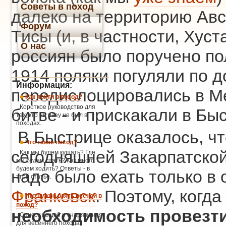
Советы в поход
далеко на территорию Авс
Форум
Тисы (и, в частности, Хус
О нас
россиян было поручено по
1914 поляки погуляли по д
Информация:
передислоцировались в Ме
Как пойти в поход?
Короткое руководство для
битве - и прискакали в Бы
тех, кто ни разу не был в
походах.
В Быстрице оказалось, ч
Что такое поход?
сегодняшней Закарпатской
Как мы будем кушать? Где
мы будем спать? Как много
будем ходить? Ответы - в
надо было ехать только в 
этой статье.
Франковск
. Поэтому, когда
Что нужно взять весной в
поход?
необходимость провезт
Список вещей и снаряжения
для весеннего похода.