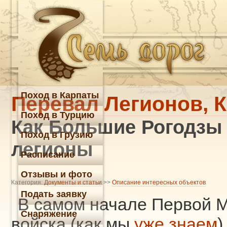
Поход в Карпаты
Перевал Легионов, 
Поход в Турцию
Как Большие Рогодзы 
Поход в Грузию
легионы
Расписание
Отзывы и фото
Категория:
Документы и статьи
>>
Описание интересных объектов
Подать заявку
В самом начале Первой 
Снаряжение
войска (как мы
уже знаем
)