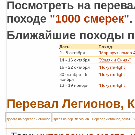
Посмотреть на перева
походе
"1000 смерек"
Ближайшие походы п
Даты:
Поход:
2
-
8 октября
"Маршрут номер 4
14
-
16 октября
"Хомяк и Синяк"
16
-
22 октября
"Покуття-light"
30 октября
-
5
"Покуття-light"
ноября
13
-
19 ноября
"Покуття-light"
Перевал Легионов, 
Дорога на перевал Легионов
Крест на пер. Легионов
Перевал Легионов, закат
У