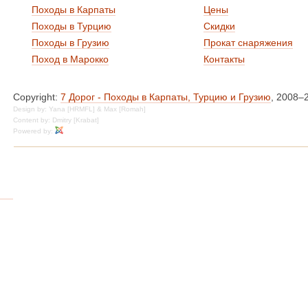
Походы в Карпаты
Цены
Походы в Турцию
Скидки
Походы в Грузию
Прокат снаряжения
Поход в Марокко
Контакты
Copyright:
7 Дорог - Походы в Карпаты, Турцию и Грузию
, 2008–
Design by: Yana [HRMFL] & Max [Romah]
Content by: Dmitry [Krabat]
Powered by: