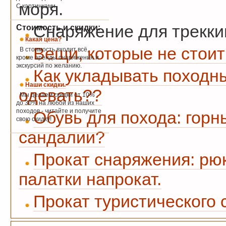
моря.
С картинками.
Снаряжение для треккин
Стоимость и скидки:
Какая цена?
Вещи, которые не стоит
В стоимость входит всё,
кроме аренды снаряжения и
экскурсий по желанию.
Как укладывать походны
Наши скидки.
одевать??
Мы делаем скидки от 10%
до 30% на любой из наших
походов - читайте и получите
Обувь для похода: горн
свою скидку!
сандалии?
Прокат снаряжения: рюк
палатки напрокат.
Прокат туристического 