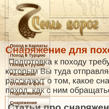
Поход в Карпаты
Снаряжение для пох
Поход в Турцию
Подготовка к походу треб
Поход в Грузию
которым Вы туда отправля
Расписание
расскажут о том, какое сн
Отзывы и фото
поход, как с ним обращатьс
Подать заявку
Снаряжение
Статьи про снаряжен