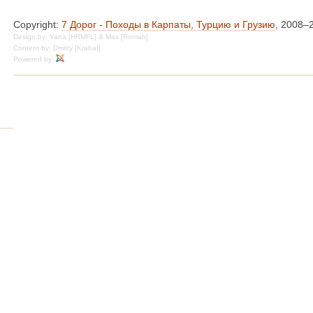
Copyright:
7 Дорог - Походы в Карпаты, Турцию и Грузию
, 2008–
Design by: Yana [HRMFL] & Max [Romah]
Content by: Dmitry [Krabat]
Powered by: