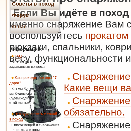
Советы в поход
Если Вы идёте в поход
Форум
именно снаряжение Вам сл
О нас
воспользуйтесь
прокатом
рюкзаки, спальники, ковр
Информация:
весу, функциональности и
FAQ
Ответы на часто
задаваемые вопросы
Снаряжение 
Как проходят походы "7
дорог"
Какие вещи ва
Как мы будем кушать? Где
мы будем спать? Как много
Снаряжение 
будем ходить? Ответы - в
этой статье.
обязательно.
Что нужно взять с собой
в поход
Снаряжение 
Список вещей и снаряжения
для похода в горы.