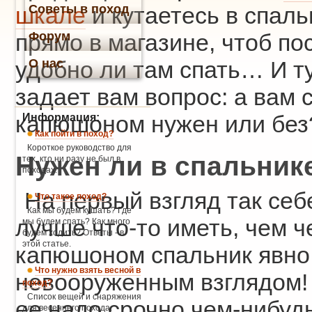
Советы в поход
шкале
и кутаетесь в спал
Форум
прямо в магазине, чтоб по
О нас
удобно ли там спать… И т
задает вам вопрос: а вам 
капюшоном нужен или без
Информация:
Как пойти в поход?
Короткое руководство для
Нужен ли в спальни
тех, кто ни разу не был в
походах.
На первый взгляд так себ
Что такое поход?
Как мы будем кушать? Где
лучше что-то иметь, чем че
мы будем спать? Как много
будем ходить? Ответы - в
этой статье.
капюшоном спальник явно 
Что нужно взять весной в
невооруженным взглядом! 
поход?
Список вещей и снаряжения
ее надо срочно чем-нибудь
для весеннего похода.