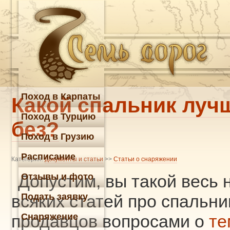
Поход в Карпаты
Какой спальник луч
Поход в Турцию
без?
Поход в Грузию
Расписание
Категория:
Документы и статьи
>>
Статьи о снаряжении
Отзывы и фото
Допустим, вы такой весь 
Подать заявку
всяких статей про спальни
Снаряжение
продавцов вопросами о
те