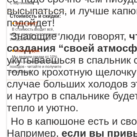
С картинками.
высыпаться, и лучше капю
Стоимость и скидки:
подойдет!
Какая цена?
В стоимость входит всё,
Знающие люди говорят,
ч
кроме аренды снаряжения и
экскурсий по желанию.
создания “своей атмос
Наши скидки.
укутываешься в спальник с
Мы делаем скидки от 10%
до 30% на любой из наших
походов - читайте и получите
только крохотную щелочку
свою скидку!
случае больших холодов э
и наутро в спальнике будет
тепло и уютно.
Но в капюшоне есть и сво
Например,
если вы прив