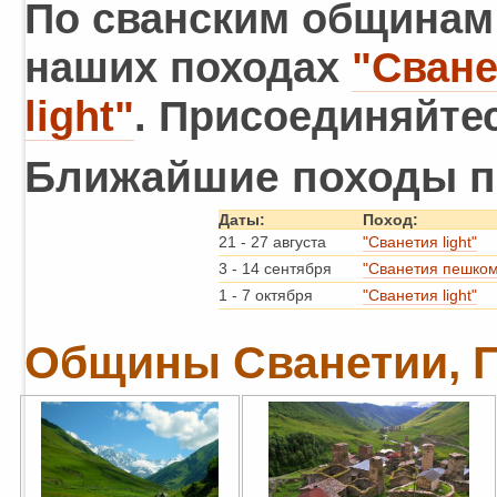
По сванским общинам
наших походах
"Сване
light"
. Присоединяйтес
Ближайшие походы по
Даты:
Поход:
21
-
27 августа
"Сванетия light"
3
-
14 сентября
"Сванетия пешком
1
-
7 октября
"Сванетия light"
Общины Сванетии, Г