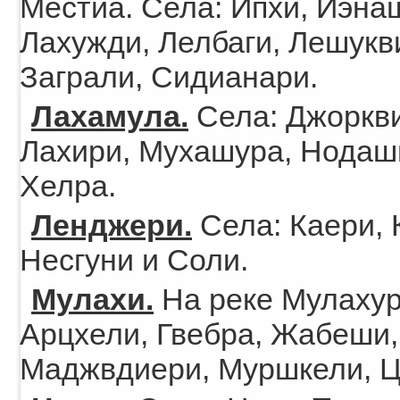
Местиа. Села: Ипхи, Иэна
Лахужди, Лелбаги, Лешукв
Заграли, Сидианари.
Лахамула.
Села: Джоркви
Лахири, Мухашура, Нодаш
Хелра.
Ленджери.
Села: Каери, 
Несгуни и Соли.
Мулахи.
На реке Мулахур
Арцхели, Гвебра, Жабеши
Маджвдиери, Муршкели, Ц