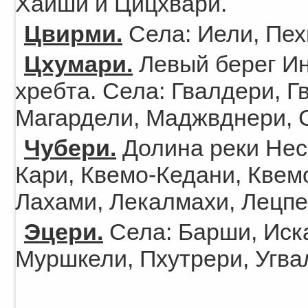
Хаиши и Цицхвари.
Цвирми.
Села: Иели, Пех
Цхумари.
Левый берег Ин
хребта. Села: Гвалдери, Г
Магардели, Маджвднери, С
Чубери.
Долина реки Неск
Кари, Квемо-Кедани, Квем
Лахами, Лекалмахи, Лецпе
Эцери.
Села: Барши, Иск
Муршкели, Пхутрери, Угва