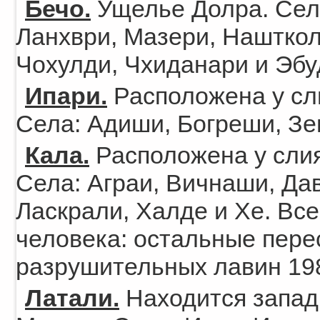
Бечо.
Ущелье Долра. Села
Ланхври, Мазери, Нашткол
Чохулди, Чхиданари и Эбу
Ипари.
Расположена у сл
Села: Адиши, Богреши, Зег
Кала.
Расположена у слия
Села: Аграи, Вичнаши, Да
Ласкрали, Халде и Хе. Вс
человека: остальные пере
разрушительных лавин 198
Латали.
Находится западн