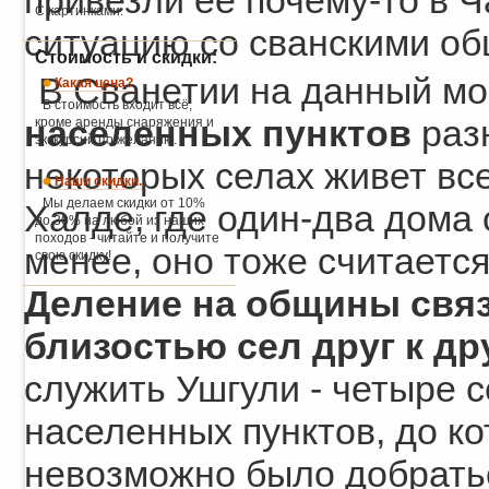
привезли ее почему-то в 
С картинками.
ситуацию со сванскими о
Стоимость и скидки:
В Сванетии на данный м
Какая цена?
В стоимость входит всё,
населенных пунктов
раз
кроме аренды снаряжения и
экскурсий по желанию.
некоторых селах живет все
Наши скидки.
Мы делаем скидки от 10%
Халде, где один-два дома 
до 30% на любой из наших
походов - читайте и получите
менее, оно тоже считается
свою скидку!
Деление на общины связ
близостью сел друг к др
служить Ушгули - четыре 
населенных пунктов, до ко
невозможно было добрать