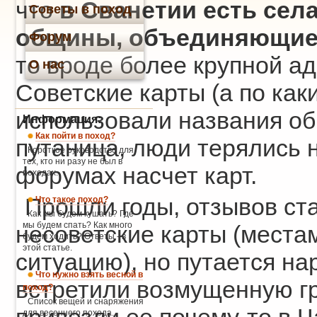
что
в Сванетии есть села
Советы в поход
общины, объединяющие 
Форум
то вроде более крупной а
О нас
Советские карты (а по как
использовали названия об
Информация:
Как пойти в поход?
путаница, люди терялись 
Короткое руководство для
тех, кто ни разу не был в
форумах насчет карт.
походах.
Прошли годы, отзывов ст
Что такое поход?
Как мы будем кушать? Где
мы будем спать? Как много
несоветские карты (места
будем ходить? Ответы - в
этой статье.
ситуацию), но путается на
Что нужно взять весной в
встретили возмущенную гру
поход?
Список вещей и снаряжения
для весеннего похода.