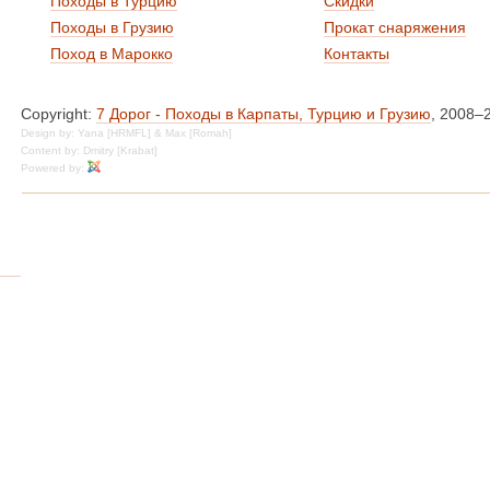
Походы в Турцию
Скидки
Походы в Грузию
Прокат снаряжения
Поход в Марокко
Контакты
Copyright:
7 Дорог - Походы в Карпаты, Турцию и Грузию
, 2008–
Design by: Yana [HRMFL] & Max [Romah]
Content by: Dmitry [Krabat]
Powered by: