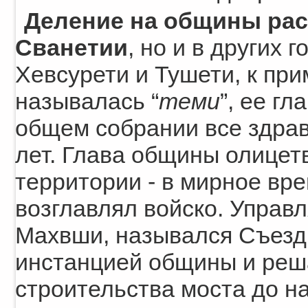
Деление на общины рас
Сванетии
, но и в других 
Хевсурети и Тушети, к пр
называлась “
теми
”, ее гл
общем собрании все здра
лет. Глава общины олицет
территории - в мирное вре
возглавлял войско. Управ
Махвши, назывался Съезд
инстанцией общины и реша
строительства моста до н