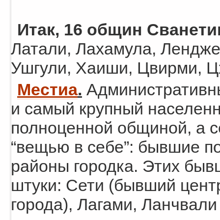
Итак, 16 общин Сванети
Латали, Лахамула, Лендже
Ушгули, Хаиши, Цвирми, Ц
Местиа
.
Административны
и самый крупный населенн
полноценной общиной, а с
“вещью в себе”: бывшие п
районы городка. Этих быв
штуки: Сети (бывший цент
города), Лагами, Ланчвали 