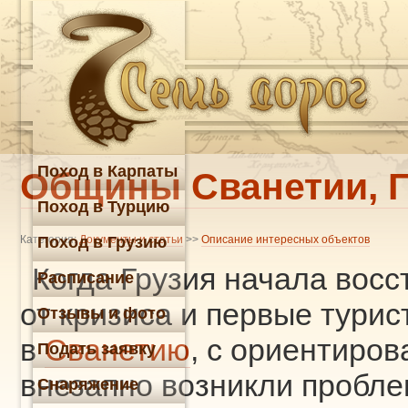
Поход в Карпаты
Общины Сванетии, Г
Поход в Турцию
Категория:
Поход в Грузию
Документы и статьи
>>
Описание интересных объектов
Когда Грузия начала вос
Расписание
от кризиса и первые турис
Отзывы и фото
в
Сванетию
, с ориентиров
Подать заявку
внезапно возникли пробле
Снаряжение