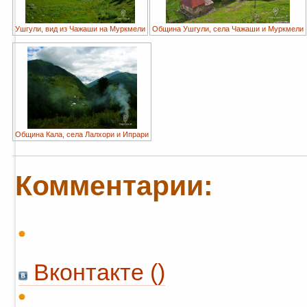
Ушгули, вид из Чажаши на Муркмели
Община Ушгули, села Чажаши и Муркмели
Община Кала, села Лалхори и Ипрари
Комментарии:
Вконтакте (
)