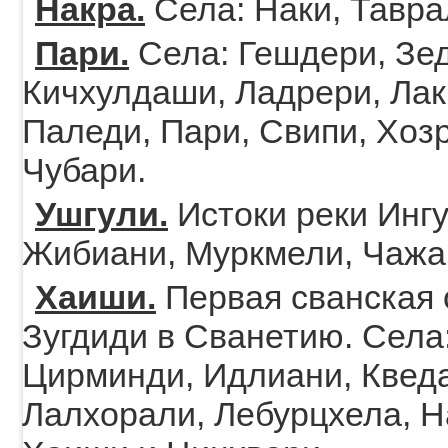
Накра.
Села: Наки, Тавра
Пари.
Села: Гешдери, Зед
Кичхулдаши, Ладрери, Лак
Паледи, Пари, Свипи, Хоз
Чубари.
Ушгули.
Истоки реки Ингу
Жибиани, Муркмели, Чажа
Хаиши.
Первая сванская 
Зугдиди в Сванетию. Села
Цирминди, Идлиани, Кведа
Лалхорали, Лебурцхела, Н