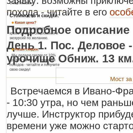
заявку: возможны приключе
С картинками.
похода - читайте в его
особ
Стоимость и скидки:
Какая цена?
Подробное описание
В стоимость входит всё,
кроме аренды снаряжения и
экскурсий по желанию.
День 1. Пос. Деловое 
Наши скидки.
урочище Обниж. 13 км
Мы делаем скидки от 10%
до 30% на любой из наших
походов - читайте и получите
свою скидку!
Мост за
Встречаемся в Ивано-Фра
- 10:30 утра, но чем раньш
лучше. Инструктор прибудет
времени уже можно старто