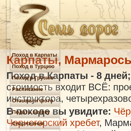
Поход в Карпаты
Карпаты, Мармаросы
Поход в Турцию
Поход в Карпаты
- 8 дней;
Поход в Грузию
стоимость входит ВСЁ: про
Расписание
инструктора, четырехразов
Отзывы и фото
В походе вы увидите:
Чёр
Подать заявку
Черногорский хребет
, Марм
Снаряжение