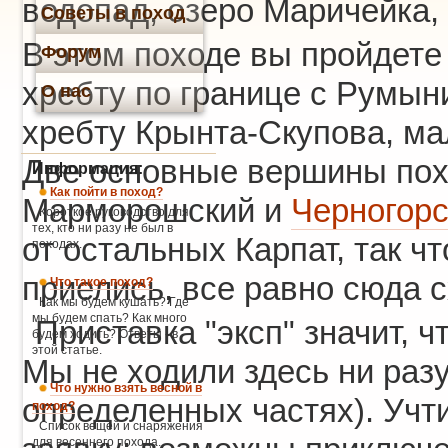
водопад, озеро Маричейка,
Советы в поход
В этом походе вы пройдете
Форум
хребту по границе с Румын
О нас
хребту Крынта-Скупова, ма
Две основные вершины пох
Информация:
Как пойти в поход?
Марморошский и
Черногорс
Короткое руководство для
тех, кто ни разу не был в
от остальных Карпат, так ч
походах.
приелись, все равно сюда с
Что такое поход?
Как мы будем кушать? Где
мы будем спать? Как много
Приставка "эксп" значит, 
будем ходить? Ответы - в
этой статье.
Мы не ходили здесь ни разу
Что нужно взять весной в
определенных частях). Учти
поход?
Список вещей и снаряжения
для весеннего похода.