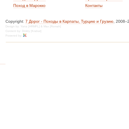
Поход в Марокко
Контакты
Copyright:
7 Дорог - Походы в Карпаты, Турцию и Грузию
, 2008–
Design by: Yana [HRMFL] & Max [Romah]
Content by: Dmitry [Krabat]
Powered by: