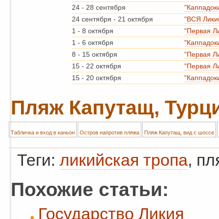
24
-
28 сентября
"Каппадок
24 сентября
-
21 октября
"ВСЯ Лики
1
-
8 октября
"Первая Л
1
-
6 октября
"Каппадок
8
-
15 октября
"Первая Л
15
-
22 октября
"Первая Л
15
-
20 октября
"Каппадок
Пляж Капутащ, Турц
Табличка и вход в каньон
Остров напротив пляжа
Пляж Капутащ, вид с шоссе
Теги:
ликийская тропа
, п
Похожие статьи:
Государство Ликия