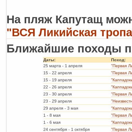
На пляж Капутащ можн
"ВСЯ Ликийская тропа
Ближайшие походы п
Даты:
Поход:
25 марта
-
1 апреля
"Первая Л
15
-
22 апреля
"Первая Л
15
-
19 апреля
"Каппадок
22
-
26 апреля
"Каппадок
23
-
30 апреля
"Первая Л
23
-
29 апреля
"Неизвест
29 апреля
-
3 мая
"Каппадок
1
-
8 мая
"Первая Л
1
-
6 мая
"Каппадок
24 сентября
-
1 октября
"Первая Л