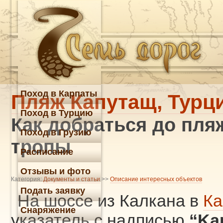
Поход в Карпаты
Пляж Капутащ, Турц
Поход в Турцию
Как добраться до пля
Поход в Грузию
тропы
Расписание
Отзывы и фото
Категория:
Документы и статьи
>>
Описание интересных объектов
Подать заявку
На шоссе из Калкана в
К
Снаряжение
указатель с надписью
“Ka