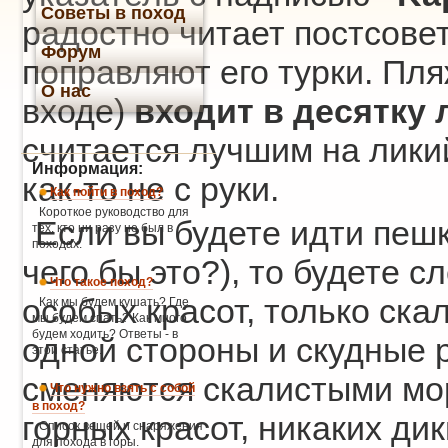
Советы в поход
радостно читает постсоветс
Форум
поправляют его турки. Пля
О нас
входе)
входит в десятку
считается лучшим на лики
Информация:
как-то не с руки.
Как пойти в поход?
Короткое руководство для
Если вы будете идти пешк
тех, кто ни разу не был в
походах.
чего бы это?), то будете 
Что такое поход?
особых красот, только ска
Как мы будем кушать? Где
мы будем спать? Как много
будем ходить? Ответы - в
одной стороны и скудные 
этой статье.
сменяются скалистыми мо
Что нужно взять с собой
в поход?
горных красот, никаких ди
Список вещей и снаряжения
для похода в горы.