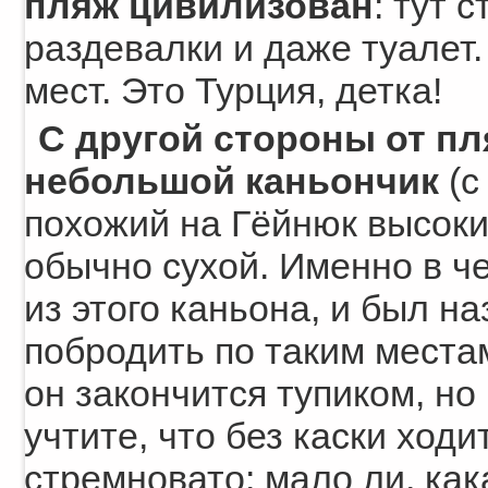
пляж цивилизован
: тут 
раздевалки и даже туалет
мест. Это Турция, детка!
С другой стороны от пл
небольшой каньончик
(с
похожий на Гёйнюк высоки
обычно сухой. Именно в че
из этого каньона, и был н
побродить по таким местам
он закончится тупиком, но
учтите, что без каски ходи
стремновато: мало ли, как