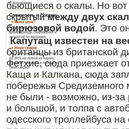
бьющиеся о скалы. Но вот
С картинками.
скрытый
между двух ска
Стоимость и скидки:
Какая цена?
бирюзовой водой
. Это о
В стоимость входит всё,
кроме аренды снаряжения и
экскурсий по желанию.
Капутащ известен на ве
Наши скидки.
британцы из британской д
Мы делаем скидки от 10%
до 30% на любой из наших
Фетхие, сюда приезжает о
походов - читайте и получите
свою скидку!
Каща и Калкана, сюда зап
побережья Средиземного м
не были - возможно, из-за
и большой, и толпа с авто
одесского троллейбуса на 