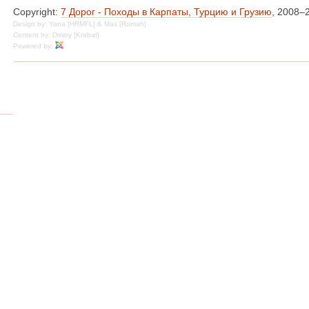
Copyright:
7 Дорог - Походы в Карпаты, Турцию и Грузию
, 2008–
Design by: Yana [HRMFL] & Max [Romah]
Content by: Dmitry [Krabat]
Powered by: