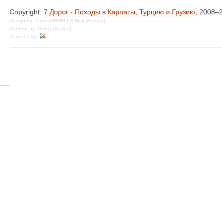
Copyright:
7 Дорог - Походы в Карпаты, Турцию и Грузию
, 2008–
Design by: Yana [HRMFL] & Max [Romah]
Content by: Dmitry [Krabat]
Powered by: