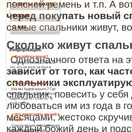
поясной ремень и т.п. А во
Советы в поход
черед покупать новый с
Форум
самые спальники живут, в
О нас
Сколько живут спаль
Информация:
Однозначного ответа на э
Как пойти в поход?
Короткое руководство для
тех, кто ни разу не был в
зависит от того, как ча
походах.
спальники эксплуатиру
Что такое поход?
Как мы будем кушать? Где
спальник, повесить у себя
мы будем спать? Как много
будем ходить? Ответы - в
любоваться им из года в г
этой статье.
месяцами, жестоко скручи
Что нужно взять весной в
поход?
каждый божий день и подс
Список вещей и снаряжения
для весеннего похода.