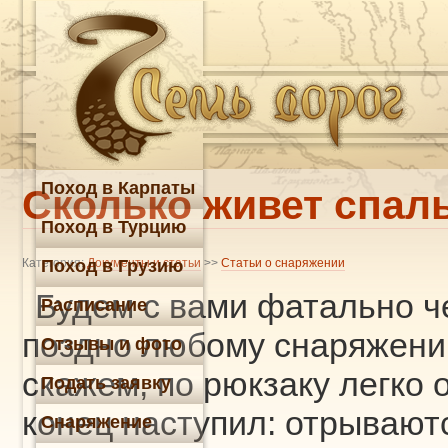
Поход в Карпаты
Сколько живет спа
Поход в Турцию
Категория:
Поход в Грузию
Документы и статьи
>>
Статьи о снаряжении
Будем с вами фатально ч
Расписание
поздно любому снаряжению
Отзывы и фото
скажем, по рюкзаку легко 
Подать заявку
конец наступил: отрываютс
Снаряжение