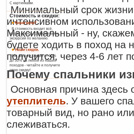
С картинками.
Минимальный срок жизни 
Стоимость и скидки:
интенсивном использовани
Какая цена?
В стоимость входит всё,
Максимальный - ну, скаже
кроме аренды снаряжения и
экскурсий по желанию.
будете ходить в поход на н
Наши скидки.
получится, через 4-6 лет 
Мы делаем скидки от 10%
до 30% на любой из наших
походов - читайте и получите
Почему спальники и
свою скидку!
Основная причина здесь 
утеплитель
. У вашего сп
товарный вид, но рано ил
слеживаться.