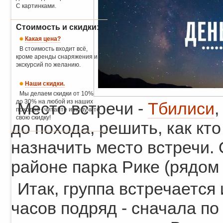
С картинками.
Стоимость и скидки:
Какая цена?
В стоимость входит всё,
кроме аренды снаряжения и
экскурсий по желанию.
Наши скидки.
Мы делаем скидки от 10%
до 30% на любой из наших
Место встречи -
Тбилиси
,
походов - читайте и получите
свою скидку!
до похода, решить, как кт
назначить место встречи.
районе парка Рике (рядом
Итак, группа встречается 
часов подряд - сначала по