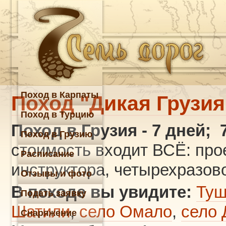
Поход в Карпаты
Поход "Дикая Грузия
Поход в Турцию
Поход в Грузия
- 7 дней; 
Поход в Грузию
стоимость входит ВСЁ: про
Расписание
инструктора, четырехразов
Отзывы и фото
В походе вы увидите:
Туш
Подать заявку
Шатили
,
село Омало
,
село 
Снаряжение