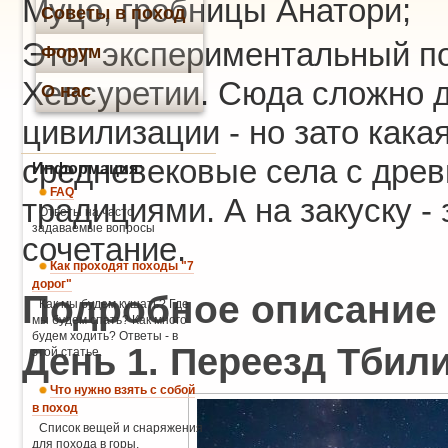
Муцо, гробницы Анатори;
Советы в поход
Этот экспериментальный по
Форум
Хевсуретии. Сюда сложно д
О нас
цивилизации - но зато кака
средневековые села с древ
Информация:
FAQ
традициями. А на закуску 
Ответы на часто
задаваемые вопросы
сочетание.
Как проходят походы "7
дорог"
Подробное описание
Как мы будем кушать? Где
мы будем спать? Как много
будем ходить? Ответы - в
День 1. Переезд Тбили
этой статье.
Что нужно взять с собой
в поход
Список вещей и снаряжения
для похода в горы.