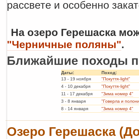
рассвете и особенно зака
На озеро Герешаска мо
"Черничные поляны"
.
Ближайшие походы п
Даты:
Поход:
13
-
19 ноября
"Покуття-light"
4
-
10 декабря
"Покуття-light"
11
-
17 декабря
"Зима номер 4"
3
-
8 января
"Говерла и полон
8
-
14 января
"Зима номер 4"
Озеро Герешаска (До