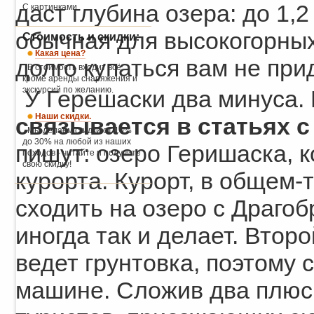
даст глубина озера: до 1,2
С картинками.
обычная для высокогорных
Стоимость и скидки:
Какая цена?
долго купаться вам не при
В стоимость входит всё,
кроме аренды снаряжения и
экскурсий по желанию.
У Герешаски два минуса.
Наши скидки.
связывается в статьях с
Мы делаем скидки от 10%
до 30% на любой из наших
пишут: озеро Геришаска, к
походов - читайте и получите
свою скидку!
курорта. Курорт, в общем-
сходить на озеро с Драгоб
иногда так и делает. Втор
ведет грунтовка, поэтому
машине. Сложив два плюс 