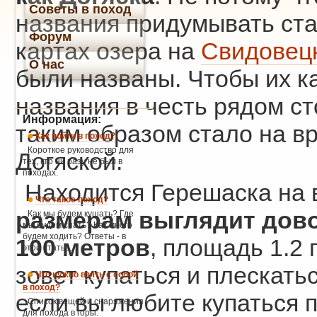
Советы в поход
названия придумывать стал
Форум
картах озера на
Свидовец
О нас
были названы. Чтобы их ка
названия в честь рядом с
Информация:
таким образом стало на вр
Как пойти в поход?
Короткое руководство для
Догяской.
тех, кто ни разу не был в
походах.
Находится Герешаска на в
Что такое поход?
размерам выглядит дово
Как мы будем кушать? Где
мы будем спать? Как много
будем ходить? Ответы - в
100 метров
, площадь 1.2 
этой статье.
зовет купаться и плескатьс
Что нужно взять с собой
в поход?
если вы любите купаться п
Список вещей и снаряжения
для похода в горы.