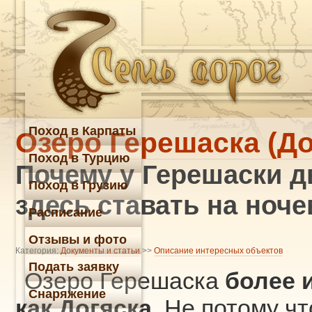
Поход в Карпаты
Озеро Герешаска (До
Поход в Турцию
Почему у Герешаски д
Поход в Грузию
здесь ставать на ноче
Расписание
Отзывы и фото
Категория:
Документы и статьи
>>
Описание интересных объектов
Подать заявку
Озеро Герешаска
более 
Снаряжение
как Догяска
. Не потому чт