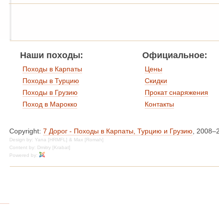
Наши походы:
Официальное:
Походы в Карпаты
Цены
Походы в Турцию
Скидки
Походы в Грузию
Прокат снаряжения
Поход в Марокко
Контакты
Copyright:
7 Дорог - Походы в Карпаты, Турцию и Грузию
, 2008–
Design by: Yana [HRMFL] & Max [Romah]
Content by: Dmitry [Krabat]
Powered by: