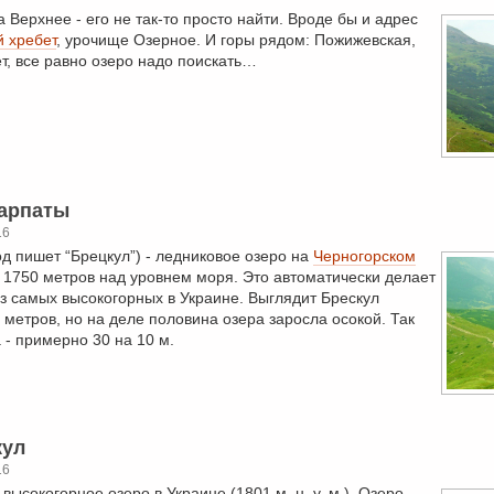
 Верхнее - его не так-то просто найти. Вроде бы и адрес
й хребет
, урочище Озерное. И горы рядом: Пожижевская,
ет, все равно озеро надо поискать…
Карпаты
16
од пишет “Брецкул”) - ледниковое озеро на
Черногорском
- 1750 метров над уровнем моря. Это автоматически делает
з самых высокогорных в Украине. Выглядит Брескул
 метров, но на деле половина озера заросла осокой. Так
 - примерно 30 на 10 м.
кул
16
высокогорное озеро в Украине (1801 м. н. у. м.). Озеро