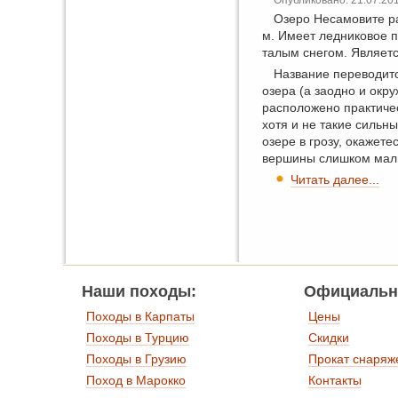
Озеро Несамовите р
м. Имеет ледниковое п
талым снегом. Являе
Название переводится
озера (а заодно и окр
расположено практичес
хотя и не такие сильн
озере в грозу, окажет
вершины слишком малы,
Читать далее...
Наши походы:
Официальн
Походы в Карпаты
Цены
Походы в Турцию
Скидки
Походы в Грузию
Прокат снаряж
Поход в Марокко
Контакты