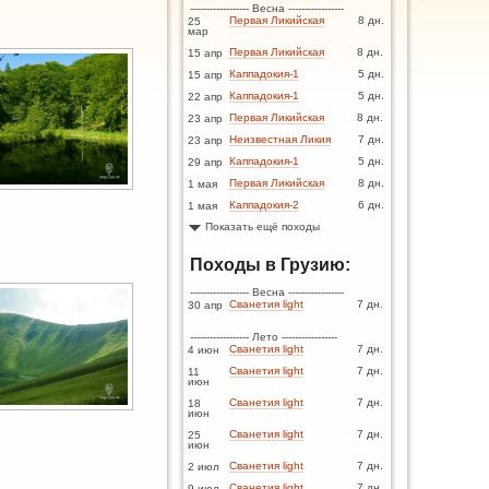
------------------ Весна -----------------
Первая Ликийская
8 дн.
25
мар
Первая Ликийская
8 дн.
15 апр
Каппадокия-1
5 дн.
15 апр
Каппадокия-1
5 дн.
22 апр
Первая Ликийская
8 дн.
23 апр
Неизвестная Ликия
7 дн.
23 апр
Каппадокия-1
5 дн.
29 апр
Первая Ликийская
8 дн.
1 мая
Каппадокия-2
6 дн.
1 мая
Показать ещё походы
Походы в Грузию:
------------------ Весна -----------------
Сванетия light
7 дн.
30 апр
------------------ Лето -----------------
Сванетия light
7 дн.
4 июн
Сванетия light
7 дн.
11
июн
Сванетия light
7 дн.
18
июн
Сванетия light
7 дн.
25
июн
Сванетия light
7 дн.
2 июл
Сванетия light
7 дн.
9 июл