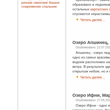
рюкзак
сванские башни
образовано в ледников
снаряжение
спальник
остальных
карпатских 
спускается нерастаяв
Читать далее...
Озеро Апшинец,
Опубликовано: 22.07.20
Апшинец - озеро ле
одно из самых красив
водоем расположен на 
ветра. В результате з
открытым небом, но и 
Читать далее...
Озеро Ифни, Ма
Опубликовано: 27.05.20
Озеро Ифни - одно и
марокканских озер. На