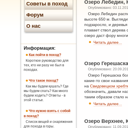
Озеро Лебедин, 
Советы в поход
Опубликовано: 03.11.20
Озеро Лебедин расп
Форум
высоте 650 м. Выгляд
подзаросло, и деревья
О нас
плавает ствол дерева 
озеро даст фору многи
Читать далее...
Информация:
Как пойти в поход?
Короткое руководство для
Озеро Герешаска
тех, кто ни разу не был в
Опубликовано: 20.09.20
походах.
Озеро Герешаска боле
какие-то свои названия
Что такое поход?
на
Свидовецком хребт
Как мы будем кушать? Где
мы будем спать? Как много
обозначить, давали на
будем ходить? Ответы - в
таким образом стало н
этой статье.
Читать далее...
Что нужно взять с собой
в поход?
Озеро Верхнее, 
Список вещей и снаряжения
для похода в горы.
Опубликовано: 11.09.20