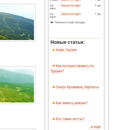
Сванетия light
7 дн.
16
июл
Сванетия light
7 дн.
23
июл
Показать ещё походы
Новые статьи:
Хеви, Грузия
Как путешествовать по
Турции?
Озеро Кровавое, Карпаты
Как чинить рюкзак?
Кто такие хетты?
...и ещё