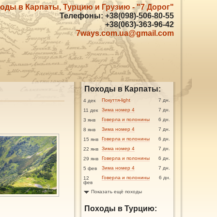
оды в Карпаты, Турцию и Грузию - "7 Дорог"
Телефоны: +38(098)-506-80-55
+38(063)-363-96-42
7ways.com.ua@gmail.com
Походы в Карпаты:
Покуття-light
7 дн.
4 дек
Зима номер 4
7 дн.
11 дек
Говерла и полонины
6 дн.
3 янв
Зима номер 4
7 дн.
8 янв
Говерла и полонины
6 дн.
15 янв
Зима номер 4
7 дн.
22 янв
Говерла и полонины
6 дн.
29 янв
Зима номер 4
7 дн.
5 фев
Говерла и полонины
6 дн.
12
фев
Показать ещё походы
Походы в Турцию: