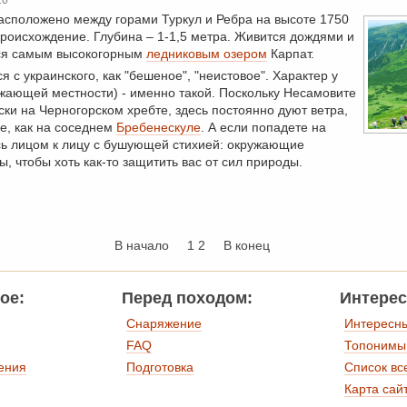
асположено между горами Туркул и Ребра на высоте 1750
роисхождение. Глубина – 1-1,5 метра. Живится дождями и
тся самым высокогорным
ледниковым озером
Карпат.
 с украинского, как "бешеное", "неистовое". Характер у
ужающей местности) - именно такой. Поскольку Несамовите
ки на Черногорском хребте, здесь постоянно дуют ветра,
ые, как на соседнем
Бребенескуле
. А если попадете на
есь лицом к лицу с бушующей стихией: окружающие
 чтобы хоть как-то защитить вас от сил природы.
В начало
1
2 В конец
ое:
Перед походом:
Интерес
Снаряжение
Интересн
FAQ
Топонимы
ения
Подготовка
Список вс
Карта сай