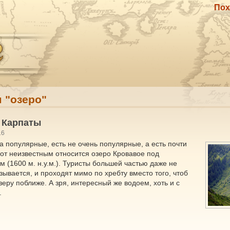
Пох
м "озеро"
 Карпаты
16
а популярные, есть не очень популярные, а есть почти
вот неизвестным относится озеро Кровавое под
(1600 м. н.у.м.). Туристы большей частью даже не
зывается, и проходят мимо по хребту вместо того, чтоб
зеру поближе. А зря, интересный же водоем, хоть и с
.