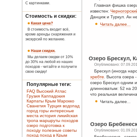
С картинками.
Главная фишка озера
известен:
Черногорски
Стоимость и скидки:
Данциж и Туркул. Ан н
Какая цена?
Читать далее...
В стоимость входит всё,
кроме аренды снаряжения и
экскурсий по желанию.
Наши скидки.
Мы делаем скидки от 10%
Озеро Брескул, 
до 30% на любой из наших
Опубликовано: 07.09.20
походов - читайте и получите
Брескул (иногда нар
свою скидку!
хребте
. Высота озера 
озеро Брескул одним и
Популярные теги:
длинноватым: 52 на 20
FAQ
Высокий Атлас
что реальная величина
Грузия
Каппадокия
Карпаты
Крым
Марокко
Читать далее...
Сванетия
Турция
водопад
город
горы
интересные
места
история
ликийская
тропа
маршруты походов
Озеро Бребенес
озеро
подготовка к
походу
полезные советы
Опубликовано: 01.09.20
поход
поход в Крым
Бребенескул - самое 