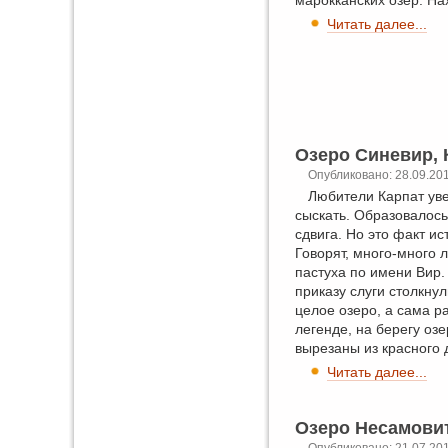
Читать далее...
Озеро Синевир,
Опубликовано: 28.09.20
Любители Карпат уве
сыскать. Образовалось 
сдвига. Но это факт ис
Говорят, много-много 
пастуха по имени Вир. 
приказу слуги столкну
целое озеро, а сама р
легенде, на берегу оз
вырезаны из красного д
Читать далее...
Озеро Несамовит
Опубликовано: 21.07.20