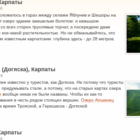
Карпаты
16
оложилось в горах между селами Яблунив и Шешоры на
ит озеро эдаким замшелым болотом: и камышом
 со всех сторон трухлявые торчат, а посередине даже
с кое-какой растительностью. Но не обманывайтесь, это
м известным карпатским: глубина здесь - до 28 метров.
 (Догяска), Карпаты
16
е известно у туристов, как Догяска. Не потому что туристы
 придумывать стали, а потому, что на старых картах озера
е
вообще никак не были названы. Чтобы их как-то
звания в честь рядом стоящих вершин.
Озеро Апшинец
а время Трояской, а Герешаска - Догяской.
Карпаты
16