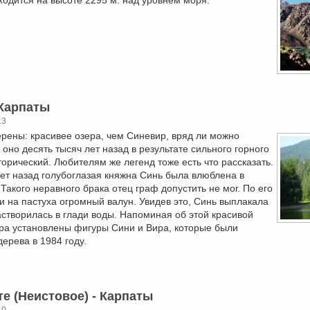
 Карпаты
13
рены: красивее озера, чем Синевир, вряд ли можно
оно десять тысяч лет назад в результате сильного горного
торический. Любителям же легенд тоже есть что рассказать.
лет назад голубоглазая княжна Синь была влюблена в
Такого неравного брака отец граф допустить не мог. По его
ли на пастуха огромный валун. Увидев это, Синь выплакала
астворилась в глади воды. Напоминая об этой красивой
ера установлены фигуры Сини и Вира, которые были
ерева в 1984 году.
е (Неистовое) - Карпаты
10