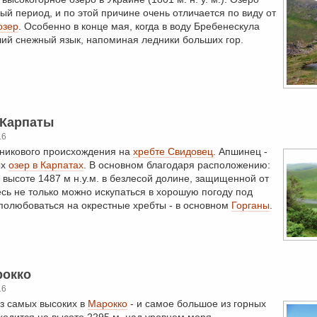
ый период, и по этой причине очень отличается по виду от
озер
. Особенно в конце мая, когда в воду Бребенескула
ший снежный язык, напоминая ледники больших гор.
 Карпаты
16
дникового происхождения на
хребте Свидовец
. Апшинец -
ых
озер в Карпатах
. В основном благодаря расположению:
высоте 1487 м н.у.м. в безлесой долине, защищенной от
десь не только можно искупаться в хорошую погоду под
полюбоваться на окрестные хребты - в основном
Горганы
.
рокко
16
з самых высоких в
Марокко
- и самое большое из горных
ходится на высоте 2295 м. над уровнем моря.