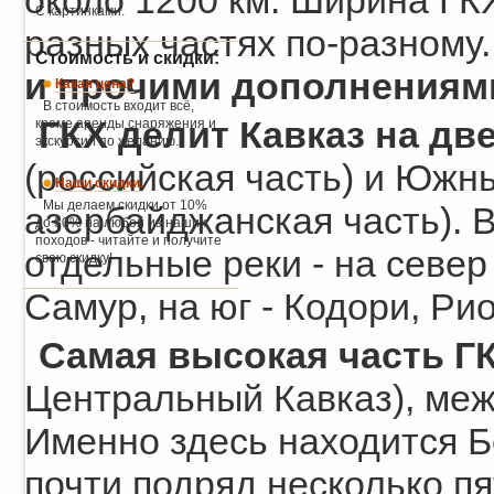
около 1200 км. Ширина ГКХ
С картинками.
разных частях по-разному
Стоимость и скидки:
и прочими дополнениями
Какая цена?
В стоимость входит всё,
ГКХ делит Кавказ на дв
кроме аренды снаряжения и
экскурсий по желанию.
(российская часть) и Южны
Наши скидки.
Мы делаем скидки от 10%
азербайджанская часть). В
до 30% на любой из наших
походов - читайте и получите
отдельные реки - на север 
свою скидку!
Самур, на юг - Кодори, Рио
Самая высокая часть ГК
Центральный Кавказ), меж
Именно здесь находится Бе
почти подряд несколько пя