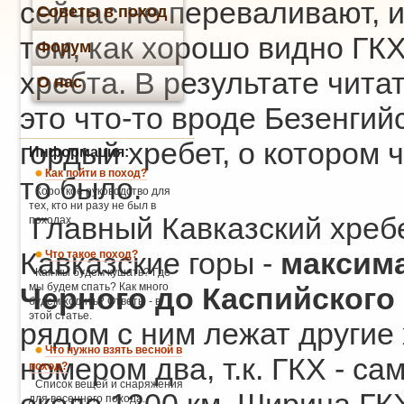
сейчас не переваливают, 
Советы в поход
том, как хорошо видно ГКХ
Форум
хребта. В результате чита
О нас
это что-то вроде Безенгий
гордый хребет, о котором 
Информация:
Как пойти в поход?
то было.
Короткое руководство для
тех, кто ни разу не был в
Главный Кавказский хребе
походах.
Кавказские горы -
максима
Что такое поход?
Как мы будем кушать? Где
мы будем спать? Как много
Черного до Каспийского
будем ходить? Ответы - в
этой статье.
рядом с ним лежат другие 
Что нужно взять весной в
номером два, т.к. ГКХ - са
поход?
Список вещей и снаряжения
для весеннего похода.