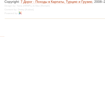
Copyright:
7 Дорог - Походы в Карпаты, Турцию и Грузию
, 2008–
Design by: Yana [HRMFL] & Max [Romah]
Content by: Dmitry [Krabat]
Powered by: