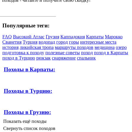
походов - читайте и получите свою скидку!
Популярные теги:
FAQ
Высокий Атлас
Грузия
Каппадокия
Карпаты
Марокко
Сванетия
Турция
водопад
город
горы
интересные места
история
ликийская тропа
маршруты походов
медицина
озеро
подготовка к походу
полезные советы
поход
поход в Карпаты
поход в Турцию
рюкзак
снаряжение
спальник
Походы в Карпаты:
Походы в Турцию:
Походы в Грузию:
Показать ещё походы
Свернуть список походов