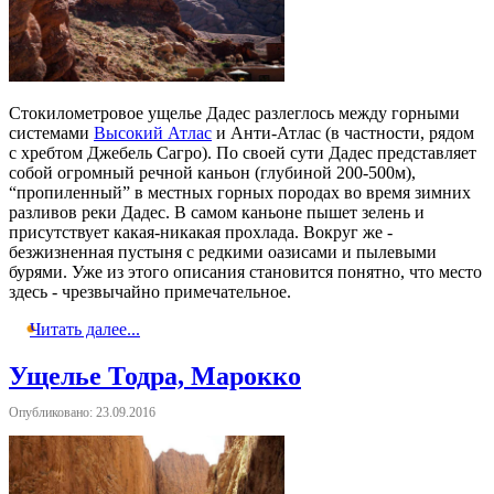
Стокилометровое ущелье Дадес разлеглось между горными
системами
Высокий Атлас
и Анти-Атлас (в частности, рядом
с хребтом Джебель Сагро). По своей сути Дадес представляет
собой огромный речной каньон (глубиной 200-500м),
“пропиленный” в местных горных породах во время зимних
разливов реки Дадес. В самом каньоне пышет зелень и
присутствует какая-никакая прохлада. Вокруг же -
безжизненная пустыня с редкими оазисами и пылевыми
бурями. Уже из этого описания становится понятно, что место
здесь - чрезвычайно примечательное.
Читать далее...
Ущелье Тодра, Марокко
Опубликовано: 23.09.2016