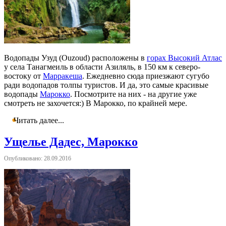
Водопады Узуд (Ouzoud) расположены в
горах Высокий Атлас
у села Танагмеиль в области Азиляль, в 150 км к северо-
востоку от
Марракеша
. Ежедневно сюда приезжают сугубо
ради водопадов толпы туристов. И да, это самые красивые
водопады
Марокко
. Посмотрите на них - на другие уже
смотреть не захочется:) В Марокко, по крайней мере.
Читать далее...
Ущелье Дадес, Марокко
Опубликовано: 28.09.2016