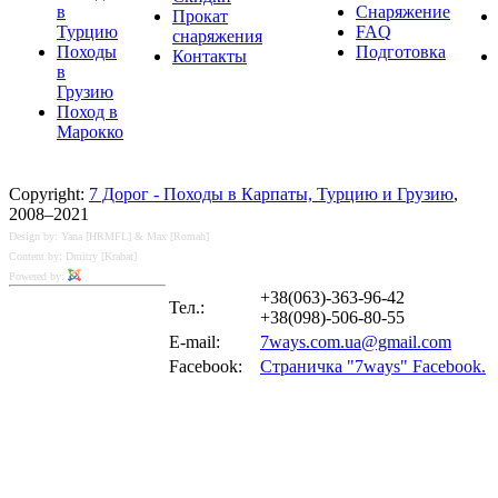
в
Снаряжение
Прокат
Турцию
FAQ
снаряжения
Походы
Подготовка
Контакты
в
Грузию
Поход в
Марокко
Copyright:
7 Дорог - Походы в Карпаты, Турцию и Грузию
,
2008–2021
Design by: Yana [HRMFL] & Max [Romah]
Content by: Dmitry [Krabat]
Powered by:
+38(063)-363-96-42
Тел.:
+38(098)-506-80-55
E-mail:
7ways.com.ua@gmail.com
Facebook:
Страничка "7ways" Facebook.