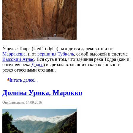
Ущелье Тодра (Ued Todgha) находится далековато и от
Марракеша
, и от
вершины Тубкаль
, самой высокой в системе
Высокий Атлас
. Вся суть в том, что здешняя река Тодра (как и
соседняя река
Дадес
) вырезала в здешних скалах каньон с
резко отвесными стенами.
Читать далее...
Долина Урика, Марокко
Опубликовано: 14.09.2016