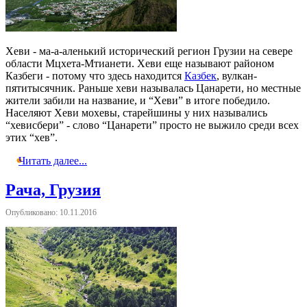
Хеви - ма-а-аленький исторический регион Грузии на севере
области Мцхета-Мтианети. Хеви еще называют районом
Казбеги - потому что здесь находится
Казбек
, вулкан-
пятитысячник. Раньше хеви называлась Цанарети, но местные
жители забили на название, и “Хеви” в итоге победило.
Населяют Хеви мохевы, старейшины у них назывались
“хевисбери” - слово “Цанарети” просто не выжило среди всех
этих “хев”.
Читать далее...
Рача, Грузия
Опубликовано: 10.11.2016