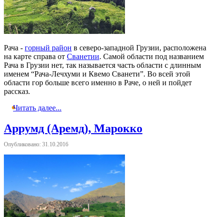
Рача -
горный район
в северо-западной Грузии, расположена
на карте справа от
Сванетии
. Самой области под названием
Рача в Грузии нет, так называется часть области с длинным
именем “Рача-Лечхуми и Квемо Сванети”. Во всей этой
области гор больше всего именно в Раче, о ней и пойдет
рассказ.
Читать далее...
Аррумд (Аремд), Марокко
Опубликовано: 31.10.2016