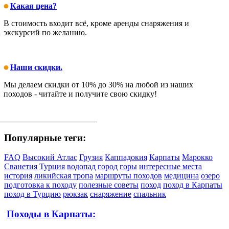
Какая цена?
В стоимость входит всё, кроме аренды снаряжения и
экскурсий по желанию.
Наши скидки.
Мы делаем скидки от 10% до 30% на любой из наших
походов - читайте и получите свою скидку!
Популярные теги:
FAQ
Высокий Атлас
Грузия
Каппадокия
Карпаты
Марокко
Сванетия
Турция
водопад
город
горы
интересные места
история
ликийская тропа
маршруты походов
медицина
озеро
подготовка к походу
полезные советы
поход
поход в Карпаты
поход в Турцию
рюкзак
снаряжение
спальник
Походы в Карпаты: