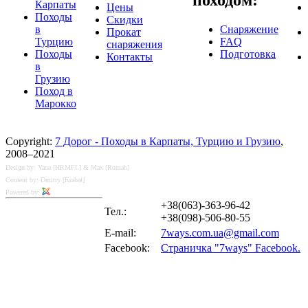
Карпаты
Цены
Походы
Скидки
в
Снаряжение
Прокат
Турцию
FAQ
снаряжения
Походы
Подготовка
Контакты
в
Грузию
Поход в
Марокко
Copyright:
7 Дорог - Походы в Карпаты, Турцию и Грузию
,
2008–2021
Design by: Yana [HRMFL] & Max [Romah]
Content by: Dmitry [Krabat]
Powered by:
+38(063)-363-96-42
Тел.:
+38(098)-506-80-55
E-mail:
7ways.com.ua@gmail.com
Facebook:
Страничка "7ways" Facebook.