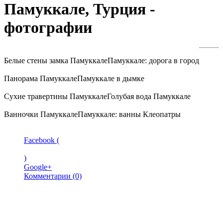
Памуккале, Турция -
фотографии
Белые стены замка Памуккале
Памуккале: дорога в город
Панорама Памуккале
Памуккале в дымке
Сухие травертины Памуккале
Голубая вода Памуккале
Ванночки Памуккале
Памуккале: ванны Клеопатры
Facebook (
)
Google+
Комментарии (0)