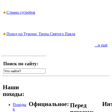
Страна сугробов
Поход по Турции: Тропа Святого Павла
...и ещё
Поиск по сайту:
Наши
походы:
Официальное:
Инт
Перед
Походы
в
походом: