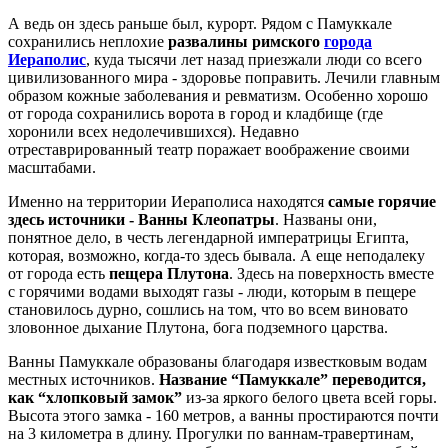
А ведь он здесь раньше был, курорт. Рядом с Памуккале
сохранились неплохие
развалины римского
города
Иераполис
, куда тысячи лет назад приезжали люди со всего
цивилизованного мира - здоровье поправить. Лечили главным
образом кожные заболевания и ревматизм. Особенно хорошо
от города сохранились ворота в город и кладбище (где
хоронили всех недолечившихся). Недавно
отреставрированный театр поражает воображение своими
масштабами.
Именно на территории Иераполиса находятся
самые горячие
здесь источники - Ванны Клеопатры
. Названы они,
понятное дело, в честь легендарной императрицы Египта,
которая, возможно, когда-то здесь бывала. А еще неподалеку
от города есть
пещера Плутона
. Здесь на поверхность вместе
с горячими водами выходят газы - люди, которым в пещере
становилось дурно, сошлись на том, что во всем виновато
зловонное дыхание Плутона, бога подземного царства.
Ванны Памуккале образованы благодаря известковым водам
местных источников.
Название “Памуккале” переводится,
как “хлопковый замок”
из-за яркого белого цвета всей горы.
Высота этого замка - 160 метров, а ванны простираются почти
на 3 километра в длину. Прогулки по ваннам-травертинам,