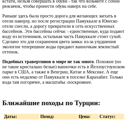
кстати, нельзя совершать в обуви - так что возьмите с собой
рюкзачок, чтобы пронести обувь наверх на себе.
Раньше здесь была просто дорога для желающих заехать в
отели наверху, но после регистрации Памуккале в Юнеско
отели снесли, а дорогу превратили в сеть искусственных
бассейнов. Эти бассейны сейчас - единственные, куда подают
воду из источников, остальная часть Памуккале стоит сухой.
Сделано это для сохранения цвета замка: из-за ухудшения
экологии теперешние воды придают ванночкам землистый
оттенок.
Подобных травертинов в мире не так много
. Похожие (но
не такие кристально белые) ванночки есть в Йеллоустоунском
парке в США, а также в Венгрии, Китае и Мексике. А еще
они есть недалеко от Памуккале в поселке Карахайит. Только
вода там погорячее, а масштабы -поскромнее.
Ближайшие походы по Турции:
Даты:
Поход:
Цена:
Статус: