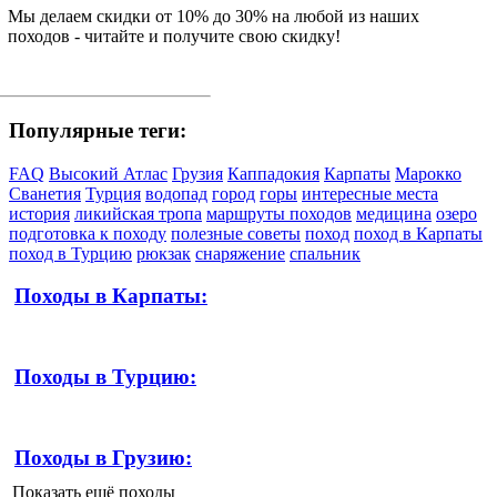
Мы делаем скидки от 10% до 30% на любой из наших
походов - читайте и получите свою скидку!
Популярные теги:
FAQ
Высокий Атлас
Грузия
Каппадокия
Карпаты
Марокко
Сванетия
Турция
водопад
город
горы
интересные места
история
ликийская тропа
маршруты походов
медицина
озеро
подготовка к походу
полезные советы
поход
поход в Карпаты
поход в Турцию
рюкзак
снаряжение
спальник
Походы в Карпаты:
Походы в Турцию:
Походы в Грузию:
Показать ещё походы