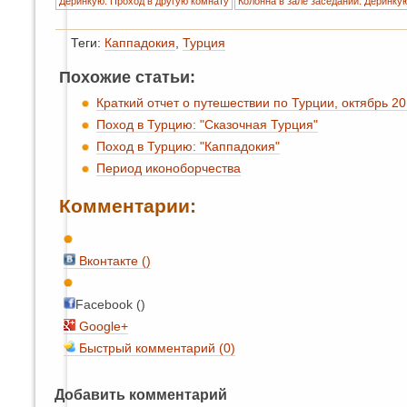
Деринкую. Проход в другую комнату
Колонна в зале заседаний. Деринку
Теги:
Каппадокия
,
Турция
Похожие статьи:
Краткий отчет о путешествии по Турции, октябрь 201
Поход в Турцию: "Сказочная Турция"
Поход в Турцию: "Каппадокия"
Период иконоборчества
Комментарии:
Вконтакте (
)
Facebook ()
Google+
Быстрый комментарий (0)
Добавить комментарий