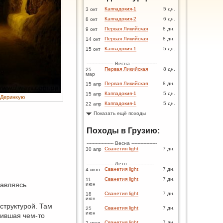
Каппадокия-1
5 дн.
3 окт
Каппадокия-2
6 дн.
8 окт
Первая Ликийская
8 дн.
9 окт
Первая Ликийская
8 дн.
14 окт
Каппадокия-1
5 дн.
15 окт
------------------ Весна -----------------
Первая Ликийская
8 дн.
25
мар
Первая Ликийская
8 дн.
15 апр
Каппадокия-1
5 дн.
15 апр
 Деринкую
Каппадокия-1
5 дн.
22 апр
Показать ещё походы
Походы в Грузию:
------------------ Весна -----------------
Сванетия light
7 дн.
30 апр
------------------ Лето -----------------
Сванетия light
7 дн.
4 июн
Сванетия light
7 дн.
11
равляясь
июн
Сванетия light
7 дн.
18
июн
структурой. Там
Сванетия light
7 дн.
25
июн
жившая чем-то
Сванетия light
7 дн.
2 июл