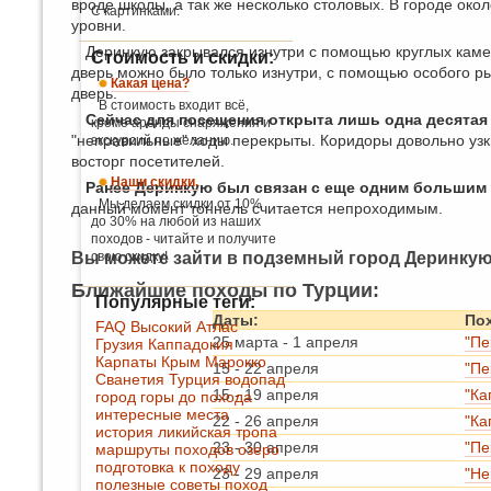
вроде школы, а так же несколько столовых. В городе око
С картинками.
уровни.
Деринкую закрывался изнутри с помощью круглых каме
Стоимость и скидки:
дверь можно было только изнутри, с помощью особого ры
Какая цена?
дверь.
В стоимость входит всё,
Сейчас для посещения открыта лишь одна десятая
кроме аренды снаряжения и
"неправильные" ходы перекрыты. Коридоры довольно узки
экскурсий по желанию.
восторг посетителей.
Наши скидки.
Ранее Деринкую был связан с еще одним большим
Мы делаем скидки от 10%
данный момент тоннель считается непроходимым.
до 30% на любой из наших
походов - читайте и получите
Вы можете зайти в подземный город Деринкую
свою скидку!
Ближайшие походы по Турции:
Популярные теги:
Даты:
По
FAQ
Высокий Атлас
25 марта
-
1 апреля
"Пе
Грузия
Каппадокия
Карпаты
Крым
Марокко
15
-
22 апреля
"Пе
Сванетия
Турция
водопад
15
-
19 апреля
"Ка
город
горы
до похода
интересные места
22
-
26 апреля
"Ка
история
ликийская тропа
23
-
30 апреля
"Пе
маршруты походов
озеро
подготовка к походу
23
-
29 апреля
"Не
полезные советы
поход