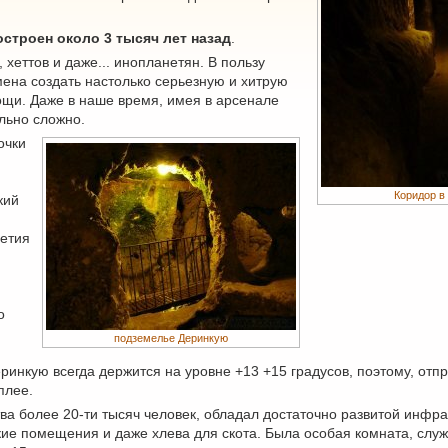
строен около 3 тысяч лет назад
.
хеттов и даже... инопланетян. В пользу
ена создать настолько серьезную и хитрую
щи. Даже в наше время, имея в арсенале
льно сложно.
очки
Коридор в
кий
летия
о
подземелье Деринкую
еринкую всегда держится на уровне +13 +15 градусов, поэтому, отп
плее.
ва более 20-ти тысяч человек, обладал достаточно развитой инфра
кие помещения и даже хлева для скота. Была особая комната, слу