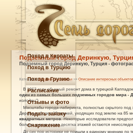
Поход в Карпаты
Подземный город Деринкую, Турци
Подземный город Деринкую, Турция - фотогра
Поход в Турцию
Поход в Грузию
Категория:
Документы и статьи
>>
Описание интересных объекто
В 1963 году обычный ремонт дома в турецкой Каппадо
Расписание
один из самых больших подземных городов мира - 
колодец"
).
Отзывы и фото
Масштабы города-лабиринта, полностью скрытого под з
Деринкую более 12 этажей, уходящих под землю на 85 м
Подать заявку
квадратных метров
. Некоторые исследователи предпол
больше и еще около десятка этажей остаются неисслед
Снаряжение
До сих пор историки не пришли к единому мнению по 