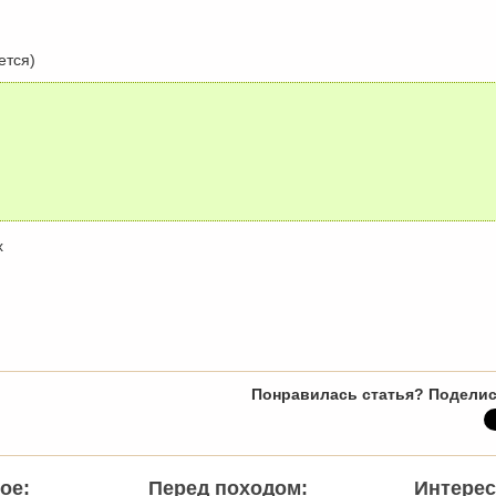
)
ется)
х
Понравилась статья? Поделис
ое:
Перед походом:
Интерес