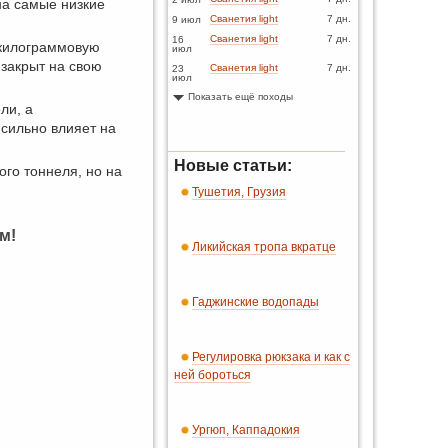
на самые низкие
Сванетия light
7 дн.
9 июл
Сванетия light
7 дн.
16
-килограммовую
июл
 закрыт на свою
Сванетия light
7 дн.
23
июл
Показать ещё походы
ли, а
 сильно влияет на
Новые статьи:
го тоннеля, но на
Тушетия, Грузия
м!
Ликийская тропа вкратце
Гаджинские водопады
Регулировка рюкзака и как с
ней бороться
Ургюп, Каппадокия