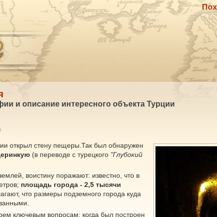
Пох
я
фии и описание интересного объекта Турции
в
кии открыл стену пещеры.Так был обнаружен
Деринкую
(в переводе с турецкого
"Глубокий
емлей, воистину поражают: известно, что в
етров;
площадь города - 2,5 тысячи
агают, что размеры подземного города куда
ованными.
трем ключевым вопросам: когда был построен