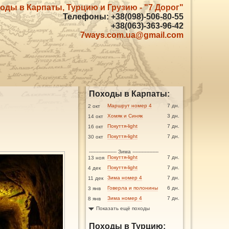
оды в Карпаты, Турцию и Грузию - "7 Дорог"
Телефоны: +38(098)-506-80-55
+38(063)-363-96-42
7ways.com.ua@gmail.com
Походы в Карпаты:
Маршрут номер 4
7 дн.
2 окт
Хомяк и Синяк
3 дн.
14 окт
Покуття-light
7 дн.
16 окт
Покуття-light
7 дн.
30 окт
------------------ Зима -----------------
Покуття-light
7 дн.
13 ноя
Покуття-light
7 дн.
4 дек
Зима номер 4
7 дн.
11 дек
Говерла и полонины
6 дн.
3 янв
Зима номер 4
7 дн.
8 янв
Показать ещё походы
Походы в Турцию: