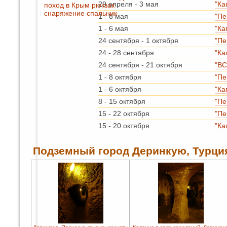
29 апреля
-
3 мая
"Ка
поход в Крым
рюкзак
снаряжение
спальник
1
-
8 мая
"Пе
1
-
6 мая
"Ка
24 сентября
-
1 октября
"Пе
24
-
28 сентября
"Ка
24 сентября
-
21 октября
"ВС
1
-
8 октября
"Пе
1
-
6 октября
"Ка
8
-
15 октября
"Пе
15
-
22 октября
"Пе
15
-
20 октября
"Ка
Подземный город Деринкую, Турци