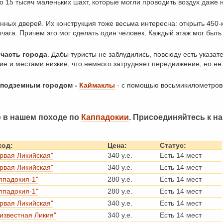
ло 15 тысяч маленьких шахт, которые могли проводить воздух даже 
нных дверей. Их конструкция тоже весьма интересна: открыть 450
чага. Причем это мог сделать один человек. Каждый этаж мог быть
 часть города
. Дабы туристы не заблудились, повсюду есть указате
е и местами низкие, что немного затрудняет передвижение, но не
 подземным городом -
Каймаклы
- с помощью восьмикилометрово
 в нашем походе по
Каппадокии
. Присоединяйтесь к на
ход:
Цена:
Статус:
рвая Ликийская"
340 у.е.
Есть 14 мест
рвая Ликийская"
340 у.е.
Есть 14 мест
ппадокия-1"
280 у.е.
Есть 14 мест
ппадокия-1"
280 у.е.
Есть 14 мест
рвая Ликийская"
340 у.е.
Есть 14 мест
известная Ликия"
340 у.е.
Есть 14 мест