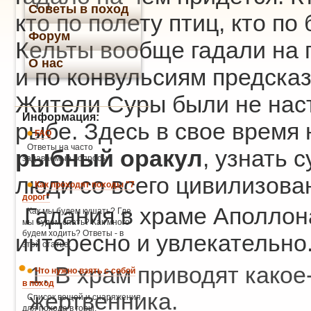
Советы в поход
кто по полету птиц, кто п
Форум
Кельты вообще гадали на п
О нас
и по конвульсиям предска
Жители Суры были не наст
Информация:
рыбе. Здесь в свое время
FAQ
Ответы на часто
рыбный оракул
, узнать 
задаваемые вопросы
люди со всего цивилизова
Как проходят походы "7
дорог"
Гадания в храме Аполлон
Как мы будем кушать? Где
мы будем спать? Как много
будем ходить? Ответы - в
интересно и увлекательно
этой статье.
1. В храм приводят како
Что нужно взять с собой
в поход
жертвенника.
Список вещей и снаряжения
для похода в горы.