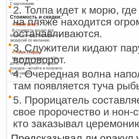
С картинками.
2. Толпа идет к морю, гд
Стоимость и скидки:
на пляже находится огро
Какая цена?
останавливаются.
В стоимость входит всё,
кроме аренды снаряжения и
экскурсий по желанию.
3. Служители кидают пар
Наши скидки.
водоворот.
Мы делаем скидки от 10%
до 30% на любой из наших
походов - читайте и получите
4. Очередная волна напо
свою скидку!
там появляется туча рыбы
5. Прорицатель составля
свое пророчество и нон-с
кто заказывал церемони
Предсказывал ли оракул 