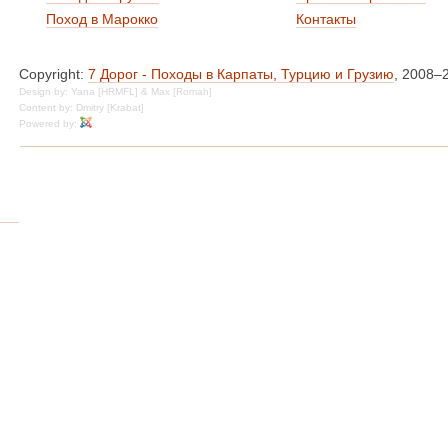
Поход в Марокко
Контакты
Copyright:
7 Дорог - Походы в Карпаты, Турцию и Грузию
, 2008–
Design by: Yana [HRMFL] & Max [Romah]
Content by: Dmitry [Krabat]
Powered by: