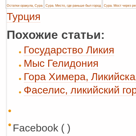
Остатки оракула, Сура
Сура. Место, где раньше был город
Сура. Мост через ре
Турция
Похожие статьи:
Государство Ликия
Мыс Гелидония
Гора Химера, Ликийска
Фаселис, ликийский го
Facebook ( )