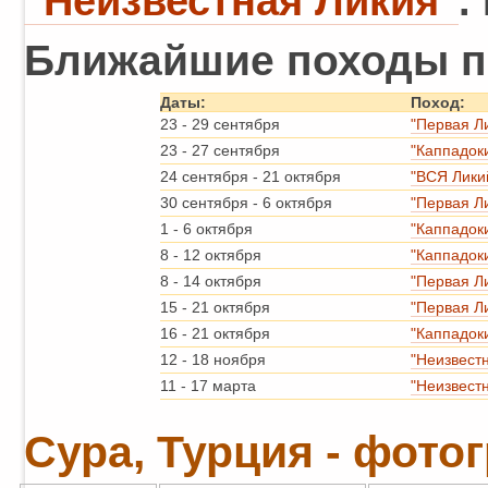
"Неизвестная Ликия"
.
Ближайшие походы п
Даты:
Поход:
23
-
29 сентября
"Первая Л
23
-
27 сентября
"Каппадок
24 сентября
-
21 октября
"ВСЯ Лики
30 сентября
-
6 октября
"Первая Л
1
-
6 октября
"Каппадок
8
-
12 октября
"Каппадок
8
-
14 октября
"Первая Л
15
-
21 октября
"Первая Л
16
-
21 октября
"Каппадок
12
-
18 ноября
"Неизвест
11
-
17 марта
"Неизвест
Сура, Турция - фото