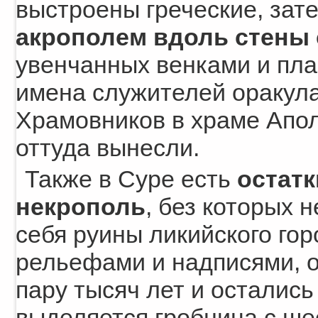
выстроены греческие, зате
акрополем вдоль стены 
увенчанных венками и пл
имена служителей оракула
Храмовников в храме Апол
оттуда вынесли.
Также в Суре есть
остатк
некрополь
, без которых 
себя руины ликийского го
рельефами и надписями, о
пару тысяч лет и осталис
выделяется гробница с ше