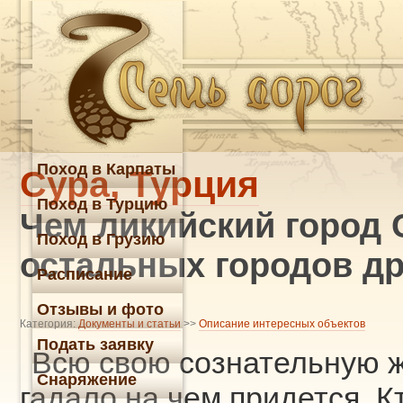
Поход в Карпаты
Сура, Турция
Поход в Турцию
Чем ликийский город 
Поход в Грузию
остальных городов д
Расписание
Отзывы и фото
Категория:
Документы и статьи
>>
Описание интересных объектов
Подать заявку
Всю свою сознательную ж
Снаряжение
гадало на чем придется. К