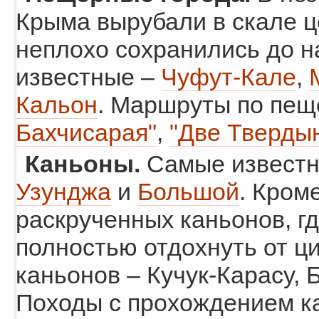
Крыма вырубали в скале ц
неплохо сохранились до 
известные –
Чуфут-Кале
,
Кальон
. Маршруты по пещ
Бахчисарая"
,
"Две Тверды
Каньоны.
Самые известн
Узунджа
и
Большой
. Кром
раскрученных каньонов, г
полностью отдохнуть от ц
каньонов – Кучук-Карасу, 
Походы с прохождением к