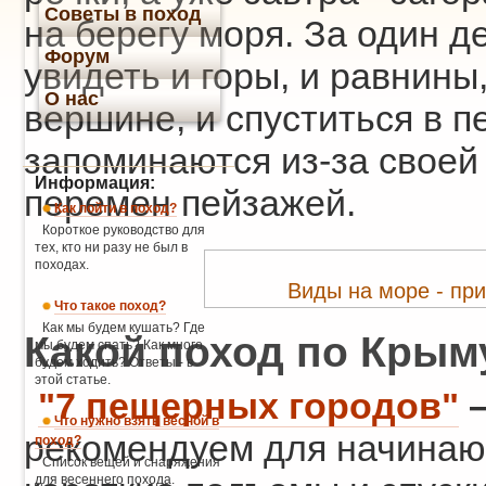
Советы в поход
на берегу моря. За один 
Форум
увидеть и горы, и равнины
О нас
вершине, и спуститься в п
запоминаются из-за своей
Информация:
перемен пейзажей.
Как пойти в поход?
Короткое руководство для
тех, кто ни разу не был в
походах.
Виды на море - пр
Что такое поход?
Как мы будем кушать? Где
Какой поход по Крым
мы будем спать? Как много
будем ходить? Ответы - в
этой статье.
"7 пещерных городов"
–
Что нужно взять весной в
рекомендуем для начина
поход?
Список вещей и снаряжения
для весеннего похода.