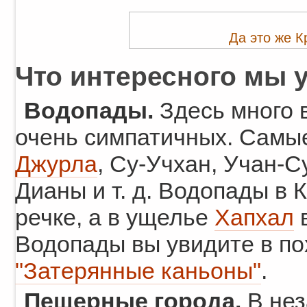
Да это же К
Что интересного мы 
Водопады.
Здесь много 
очень симпатичных. Самы
Джурла
, Су-Учхан, Учан-С
Дианы и т. д. Водопады в 
речке, а в ущелье
Хапхал
в
Водопады вы увидите в п
"Затерянные каньоны"
.
Пещерные города.
В нез