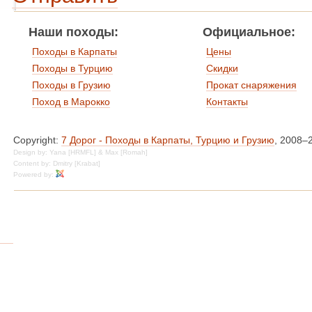
Наши походы:
Официальное:
Походы в Карпаты
Цены
Походы в Турцию
Скидки
Походы в Грузию
Прокат снаряжения
Поход в Марокко
Контакты
Copyright:
7 Дорог - Походы в Карпаты, Турцию и Грузию
, 2008–
Design by: Yana [HRMFL] & Max [Romah]
Content by: Dmitry [Krabat]
Powered by: