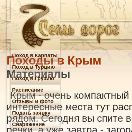
Поход в Карпаты
Походы в Крым
Поход в Турцию
Материалы
Поход в Грузию
Расписание
Крым - очень компактный 
Отзывы и фото
интересные места тут ра
Подать заявку
рядом. Сегодня вы спите в
Снаряжение
речки, а уже завтра - заго