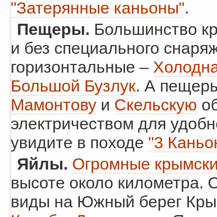
"Затерянные каньоны"
.
Пещеры.
Большинство кр
и без специального снаряж
горизонтальные –
Холодн
Большой Бузлук
. А пещер
Мамонтову
и
Скельскую
об
электричеством для удоб
увидите в походе
"3 Каньо
Яйлы.
Огромные крымски
высоте около километра.
виды на Южный берег Кры