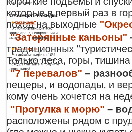
короткие подъемы и спуски
С картинками.
которые в первый раз в го
Стоимость и скидки:
поход на выходные
"Окре
Какая цена?
В стоимость входит всё,
кроме аренды снаряжения и
"Затерянные каньоны"
экскурсий по желанию.
традиционных "туристичес
Наши скидки.
Мы делаем скидки от 10%
Только леса, горы, тишина
до 30% на любой из наших
походов - читайте и получите
свою скидку!
"7 перевалов"
– разноо
пещеры, и водопады, и вер
кому очень хочется на не
"Прогулка к морю"
– во
расположены рядом с пру