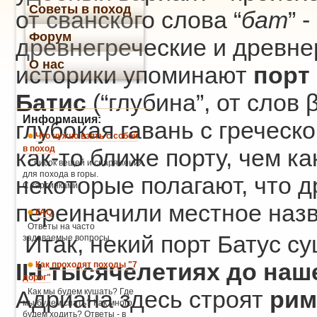
Советы в поход
от сванского слова “
бат
” 
Форум
древнегреческие и древн
О нас
историки упоминают
порт
Батис
(“глубина”, от слов 
Информация:
глубокая гавань с греческо
Что нужно взять с собой
в поход
как-то ближе порту, чем ка
Список вещей и снаряжения
для похода в горы.
некоторые полагают, что д
С картинками.
переиначили местное назв
FAQ
Ответы на часто
Итак, некий порт Батус с
задаваемые вопросы
II-I тысячелетиях до на
Как проходят походы "7
дорог"
Адриана здесь строят
Как мы будем кушать? Где
рим
мы будем спать? Как много
будем ходить? Ответы - в