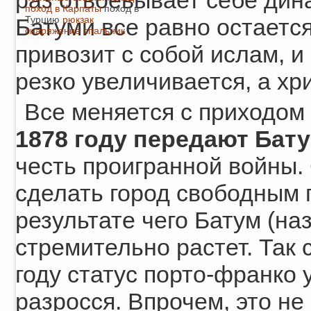
раз отвоевывает себе дина
поход в Карпаты
поход в
Турцию
рюкзак
Батуми все равно остается
снаряжение
спальник
привозит с собой ислам, и
резко увеличивается, а хри
Все меняется с приходом
1878 году передают Бат
честь проигранной войны
сделать город свободным 
результате чего Батум (на
стремительно растет. Так 
году статус порто-франко 
разросся. Впрочем, это не