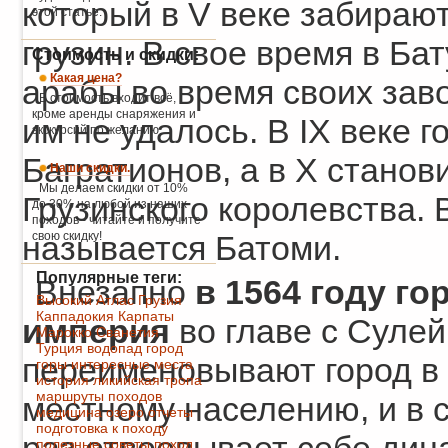
который в V веке забираю
этой статье.
грузин. В свое время в Ба
Стоимость и скидки:
Какая цена?
арабы во время своих зав
В стоимость входит всё,
кроме аренды снаряжения и
им не удалось. В IX веке 
экскурсий по желанию.
Багратионов, а в X стано
Наши скидки.
Мы делаем скидки от 10%
Грузинского королевства. 
до 30% на любой из наших
походов - читайте и получите
свою скидку!
называется Батоми.
Популярные теги:
Внезапно
в 1564 году г
Высокий Атлас
Грузия
Каппадокия
Карпаты
империя
во главе с Суле
Марокко
Сванетия
Турция
водопад
город
переименовывают город в
горы
интересные места
история
ликийская тропа
маршруты походов
местному населению, и в 
медицина
озеро
отчеты
подготовка к походу
полезные советы
поход