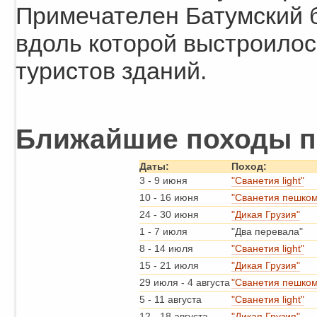
Примечателен Батумский бу
вдоль которой выстроило
туристов зданий.
Ближайшие походы по
Даты:
Поход:
3
-
9 июня
"Сванетия light"
10
-
16 июня
"Сванетия пешком
24
-
30 июня
"Дикая Грузия"
1
-
7 июля
"Два перевала"
8
-
14 июля
"Сванетия light"
15
-
21 июля
"Дикая Грузия"
29 июля
-
4 августа
"Сванетия пешком
5
-
11 августа
"Сванетия light"
12
-
18 августа
"Дикая Грузия"