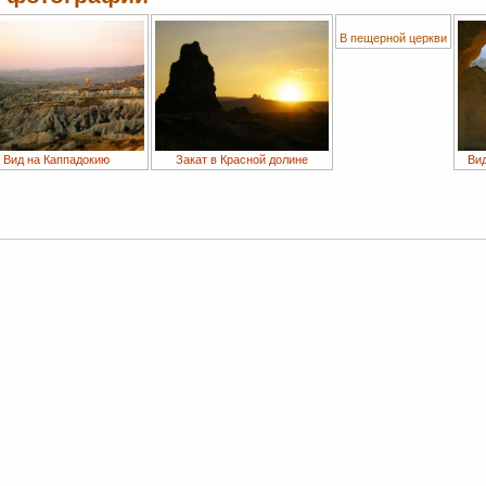
В пещерной церкви
Вид на Каппадокию
Закат в Красной долине
Вид