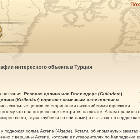
Пох
рафии интересного объекта в Турция
в
х названия.
Розовая долина или Гюллюдере (
Gulludere
)
олина (
Kizilcukur
) поражает каменным великолепием
ись скальные церкви со старинными византийскими фресками.
 потому что она потрясающе смотрится на закате. А нам нравится с
орее всего, вкуса клубники со сливками) и вызывают в сердце каж
, у подножия холма Актепе (
Aktepe
). Кстати, об упомянутых закатах 
менно с вершины Актепе, которую в путеводителях по Каппадокии 