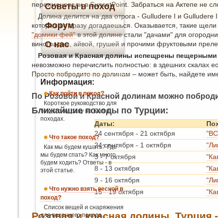
переименовали в SunsetPoint. Забраться на Актепе не сл
Советы в поход
Долина делится на два отрога - Gulludere I и Gulludere
Форум
которых не сразу догадаешься. Оказывается, такие щели 
"домики фей"
в этой долине стали "дачами" для огородник
О нас
виноградом, айвой, грушей и прочими фруктовыми преле
Розовая и Красная долины испещрены пещерными
невозможно перечислить полностью: в здешних скалах ест
Просто побродите по долинам – может быть, найдете име
Информация:
Как пойти в поход?
По Розовой и Красной долинам можно поброди
Короткое руководство для
Ближайшие походы по Турции:
тех, кто ни разу не был в
походах.
Даты:
По
24 сентября
-
21 октября
"ВС
Что такое поход?
24 сентября
-
1 октября
"Ли
Как мы будем кушать? Где
мы будем спать? Как много
3
-
7 октября
"Ка
будем ходить? Ответы - в
8
-
13 октября
"Ка
этой статье.
9
-
16 октября
"Ли
Что нужно взять весной в
15
-
19 октября
"Ка
поход?
Список вещей и снаряжения
Розовая и красная долины, Турция 
для весеннего похода.