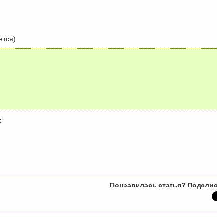
)
ется)
х
Понравилась статья? Поделис