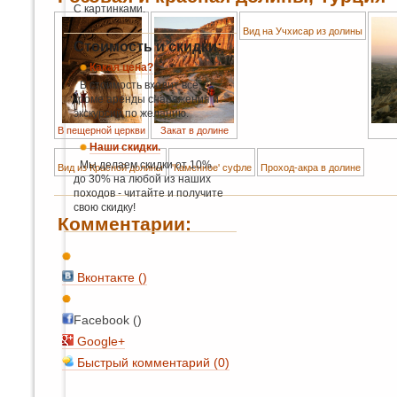
С картинками.
Вид на Учхисар из долины
Стоимость и скидки:
Какая цена?
В стоимость входит всё,
кроме аренды снаряжения и
экскурсий по желанию.
В пещерной церкви
Закат в долине
Наши скидки.
Мы делаем скидки от 10%
Вид из Красной долины
'Каменное' суфле
Проход-акра в долине
до 30% на любой из наших
походов - читайте и получите
свою скидку!
Комментарии:
Вконтакте (
)
Facebook ()
Google+
Быстрый комментарий (0)