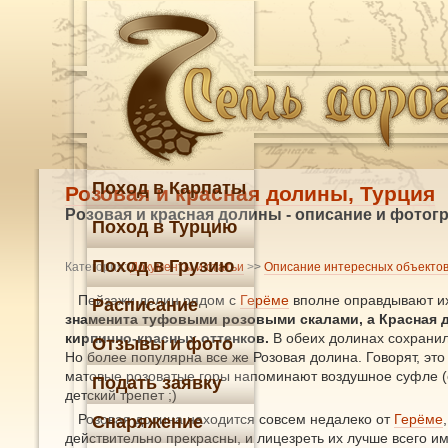
Поход в Карпаты
Розовая и красная долины, Турция
Розовая и красная долины - описание и фотог
Поход в Турцию
Поход в Грузию
Категория:
Документы и статьи
>>
Описание интересных объекто
Пейзажи долин рядом с
Герёме
вполне оправдывают и
Расписание
знаменита туфовыми розовыми скалами, а Красная д
кирпично-красных оттенков.
В обеих долинах сохранил
Отзывы и фото
Но более популярна все же Розовая долина. Говорят, это
матовые розоватые горы напоминают воздушное суфле (ск
Подать заявку
детский трепет ;)
Розовая долина находится совсем недалеко от
Герёме
Снаряжение
действительно прекрасны, и лицезреть их лучше всего и