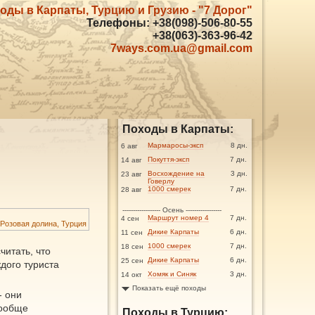
оды в Карпаты, Турцию и Грузию - "7 Дорог"
Телефоны: +38(098)-506-80-55
+38(063)-363-96-42
7ways.com.ua@gmail.com
Походы в Карпаты:
Мармаросы-эксп
8 дн.
6 авг
Покуття-эксп
7 дн.
14 авг
Восхождение на
3 дн.
23 авг
Говерлу
1000 смерек
7 дн.
28 авг
------------------ Осень -----------------
Маршрут номер 4
7 дн.
4 сен
Розовая долина, Турция
Дикие Карпаты
6 дн.
11 сен
1000 смерек
7 дн.
18 сен
читать, что
Дикие Карпаты
6 дн.
25 сен
дого туриста
Хомяк и Синяк
3 дн.
14 окт
Показать ещё походы
- они
вообще
Походы в Турцию: