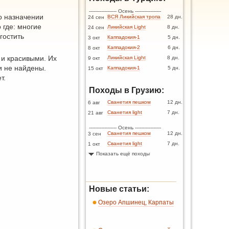
------------------ Осень -----------------
 о назначении
ВСЯ Ликийская тропа
28 дн.
24 сен
 где: многие
Ликийская Light
8 дн.
24 сен
гостить
Каппадокия-1
5 дн.
3 окт
Каппадокия-2
6 дн.
8 окт
и красивыми. Их
Ликийская Light
8 дн.
9 окт
и не найдены.
Каппадокия-1
5 дн.
15 окт
т.
Походы в Грузию:
Сванетия пешком
12 дн.
6 авг
Сванетия light
7 дн.
21 авг
------------------ Осень -----------------
Сванетия пешком
12 дн.
3 сен
Сванетия light
7 дн.
1 окт
Показать ещё походы
Новые статьи:
Озеро Апшинец, Карпаты