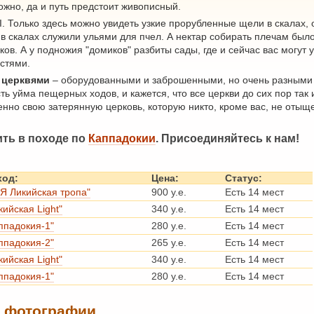
ожно, да и путь предстоит живописный.
 II. Только здесь можно увидеть узкие прорубленные щели в скалах,
в скалах служили ульями для пчел. А нектар собирать плечам было
ов. А у подножия "домиков" разбиты сады, где и сейчас вас могут у
стями.
 церквями
– оборудованными и заброшенными, но очень разными 
ь уйма пещерных ходов, и кажется, что все церкви до сих пор так 
нно свою затерянную церковь, которую никто, кроме вас, не отыще
ть в походе по
Каппадокии
. Присоединяйтесь к нам!
ход:
Цена:
Статус:
Я Ликийская тропа"
900 у.е.
Есть 14 мест
кийская Light"
340 у.е.
Есть 14 мест
ппадокия-1"
280 у.е.
Есть 14 мест
ппадокия-2"
265 у.е.
Есть 14 мест
кийская Light"
340 у.е.
Есть 14 мест
ппадокия-1"
280 у.е.
Есть 14 мест
- фотографии