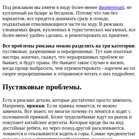
Под рюкзаком мы имеем в виду более-менее
фирменный
, не
купленный на базаре за бесценок. Потому что там без
вариантов, все придется дошивать сразу в походе,
подхватывая отваливающиеся части на ходу. В рюкзаках
узнаваемых фирм, купленных в туристических магазинах, все
более-менее удобно сделано, и ремонтировать их приятнее.
Все проблемы рюкзака можно разделить на три категории
:
пустяковые, разрешимые и неразрешимые. Тут нам опытные
мастера, конечно, скажут, что неразрешимых проблем не
бывает, и будут правы. Но бывают такие случаи в жизни,
когда проще выбросить, чем отремонтировать - наречем же их
скорее неразрешимыми и отправимся читать о них подробнее.
Пустяковые проблемы.
Есть в рюкзаке детали, которые достаточно просто заменить.
Например,
пряжки
. Если пряжка ломается, ее можно
заменить. Все знают, но многие почему-то ленятся и ходят с
поломанной пряжкой. Более трудолюбивые идут на рынок и
покупают китайские агрегаты. Которые вроде бы на вид
достойные ребята, но через поход-другой расклеиваются,
ломаются и отказываются ходить в горы. Самые продвинутые