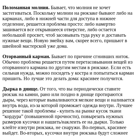
Поломанная молния.
Бывает, что молния не хочет
застегиваться. Поскольку молнии на рюкзаке бывают либо на
карманах, либо в нижней части для доступа в нижнее
отделение, решается проблема просто: либо намертво
зашивается все открывшееся отверстие, либо остается
небольшой просвет, чтоб засовывать туда руку и доставать
нужные вещи. Новую змейку вам, скорее всего, пришьют в
швейной мастерской уже дома.
Оторванный карман.
Бывает по причине сгнивших ниток.
Обычно проблема решается путем перетасовывания вещей из
оторванного кармана по другим местам в рюкзаке. Если есть
сильная нужда, можно посидеть у костра и попытаться карман
пришить. Но лучше это делать дома: красивее получится.
Дырка в днище.
От того, что вы периодически ставите
рюкзак на камни, рано или поздно в днище протираются
дыры, через которые вываливаются мелкие вещи и наливается
внутрь вода, из-за которой промокает одежда внутри. Лучшее
решение такой проблемы - купить на рынке кусок ткани
“кордура” (повышенной прочности), повырезать нужных
размеров кусочки и нашить/наклеить ее на дырки. Только
клейте изнутри рюкзака, не снаружи. Во-первых, красивее
выйдет. Во-вторых, кусочки внутри рюкзака будут сложнее