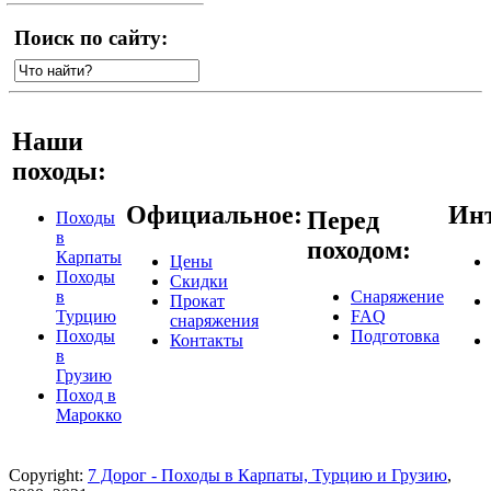
Поиск по сайту:
Наши
походы:
Официальное:
Инт
Перед
Походы
в
походом:
Карпаты
Цены
Походы
Скидки
в
Снаряжение
Прокат
Турцию
FAQ
снаряжения
Походы
Подготовка
Контакты
в
Грузию
Поход в
Марокко
Copyright:
7 Дорог - Походы в Карпаты, Турцию и Грузию
,