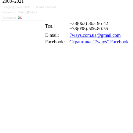
2008–2021
Design by: Yana [HRMFL] & Max [Romah]
Content by: Dmitry [Krabat]
Powered by:
+38(063)-363-96-42
Тел.:
+38(098)-506-80-55
E-mail:
7ways.com.ua@gmail.com
Facebook:
Страничка "7ways" Facebook.