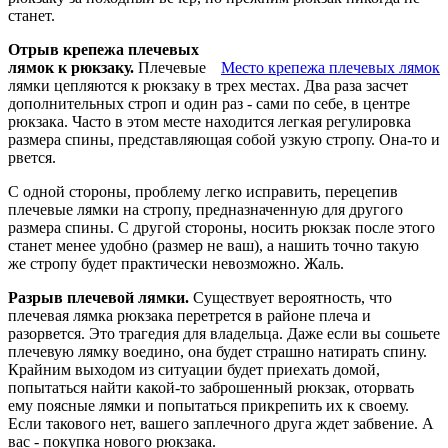
станет.
Отрыв крепежа плечевых
лямок к рюкзаку.
Плечевые
Место крепежа плечевых лямок
лямки цепляются к рюкзаку в трех местах. Два раза засчет
дополнительных строп и один раз - сами по себе, в центре
рюкзака. Часто в этом месте находится легкая регулировка
размера спины, представляющая собой узкую стропу. Она-то и
рвется.
С одной стороны, проблему легко исправить, перецепив
плечевые лямки на стропу, предназначенную для другого
размера спины. С другой стороны, носить рюкзак после этого
станет менее удобно (размер не ваш), а нашить точно такую
же стропу будет практически невозможно. Жаль.
Разрыв плечевой лямки.
Существует вероятность, что
плечевая лямка рюкзака перетрется в районе плеча и
разорвется. Это трагедия для владельца. Даже если вы сошьете
плечевую лямку воедино, она будет страшно натирать спину.
Крайним выходом из ситуации будет приехать домой,
попытаться найти какой-то заброшенный рюкзак, оторвать
ему поясные лямки и попытаться прикрепить их к своему.
Если такового нет, вашего заплечного друга ждет забвение. А
вас - покупка нового рюкзака.