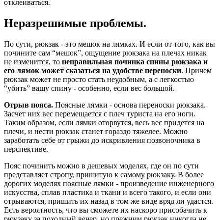
отклеиваться.
Неразрешимые проблемы.
По сути, рюкзак - это мешок на лямках. И если от того, как вы
почините сам “мешок”, ощущение рюкзака на плечах никак
не изменится, то
неправильная починка спины рюкзака и
его лямок может сказаться на удобстве переноски
. Причем
рюкзак может не просто стать неудобным, а с легкостью
“убить” вашу спину - особенно, если вес большой.
Отрыв пояса.
Поясные лямки - основа переноски рюкзака.
Засчет них вес перемещается с плеч туриста на его ноги.
Таким образом, если лямки оторвутся, весь вес придется на
плечи, и нести рюкзак станет гораздо тяжелее. Можно
заработать себе от грыжи до искривления позвоночника в
перспективе.
Пояс починить можно в дешевых моделях, где он по сути
представляет стропу, пришитую к самому рюкзаку. В более
дорогих моделях поясные лямки - произведение инженерного
искусства, сплав пластика и ткани и всего такого, и если они
отрываются, пришить их назад в том же виде вряд ли удастся.
Есть вероятность, что вы сможете их наскоро присобачить к
рюкзаку за походный вечер, но прежним рюкзак никогда не