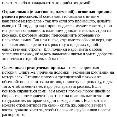
исчезает либо откладывается до прибытия домой.
Отрыв лямки (в частности, плечевой) - основная причина
ремонта рюкзаков.
В основном это связано с низким
качеством материалов - так что если это произошло, делайте
выводы. Иногда, правда, производителя мучает совесть, и он
исправляет оплошность наличием дополнительных строп на
рюкзаке, к которым можно присоединить оторванную
плечевую лямку. Так или иначе, отрывается обычно верх, где
плечевая лямка крепится к рюкзаку в пределах одной-
единственной стропы. Для починки надо иметь с собой
запасную пряжку, обладать навыками шитья и уметь добрести
до ночевки с одной лямкой на плече.
Сломанная трехщелевая пряжка
- тоже неприятная
история. Опять же, причина поломки - экономия компании на
материалах. Отличие поломки трехщелевой пряжки от
обычной: она крепится на петлю, пришитую к рюкзаку, и для
того, чтоб заменить ее, надо распарывать рюкзак. Если
боитесь справиться сами, вам может помочь любое швейное
бюро - главное сориентировать их на правильные нитки, не
натуральные, которые за один поход сгниют. Если хотите,
можете отремонтировать сами - опять же, одного вечера у
костра должно хватить, чтобы наложить грубый шов поверх
распоротого.