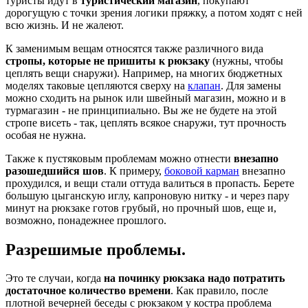
туристы идут в
туристический магазин
, покупают
дорогущую с точки зрения логики пряжку, а потом ходят с ней
всю жизнь. И не жалеют.
К заменимым вещам относятся также различного вида
стропы, которые не пришиты к рюкзаку
(нужны, чтобы
цеплять вещи снаружи). Например, на многих бюджетных
моделях таковые цепляются сверху на
клапан
. Для замены
можно сходить на рынок или швейный магазин, можно и в
турмагазин - не принципиально. Вы же не будете на этой
стропе висеть - так, цеплять всякое снаружи, тут прочность
особая не нужна.
Также к пустяковым проблемам можно отнести
внезапно
разошедшийся шов
. К примеру,
боковой карман
внезапно
прохудился, и вещи стали оттуда валиться в пропасть. Берете
большую цыганскую иглу, капроновую нитку - и через пару
минут на рюкзаке готов грубый, но прочный шов, еще и,
возможно, понадежнее прошлого.
Разрешимые проблемы.
Это те случаи, когда
на починку рюкзака надо потратить
достаточное количество времени
. Как правило, после
плотной вечерней беседы с рюкзаком у костра проблема