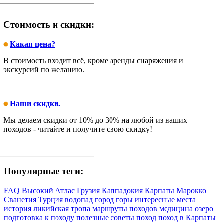
Стоимость и скидки:
Какая цена?
В стоимость входит всё, кроме аренды снаряжения и
экскурсий по желанию.
Наши скидки.
Мы делаем скидки от 10% до 30% на любой из наших
походов - читайте и получите свою скидку!
Популярные теги:
FAQ
Высокий Атлас
Грузия
Каппадокия
Карпаты
Марокко
Сванетия
Турция
водопад
город
горы
интересные места
история
ликийская тропа
маршруты походов
медицина
озеро
подготовка к походу
полезные советы
поход
поход в Карпаты