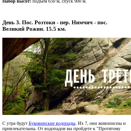
Набор высот:
подъем 650 м, спуск 900 м.
День 3. Пос. Розтоки - пер. Нимчич - пос.
Великий Рожин. 15.5 км.
С утра будут
Буковинские водопады
. Их 7, они живописны и
привлекательны. От водопадов вы пройдете к "Протятому