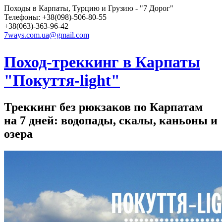
Походы в Карпаты, Турцию и Грузию - "7 Дорог"
Телефоны: +38(098)-506-80-55
+38(063)-363-96-42
7ways.com.ua@gmail.com
Поход-треккинг в Карпаты
"Покуття-light"
Треккинг без рюкзаков по Карпатам
на 7 дней: водопады, скалы, каньоны и
озера