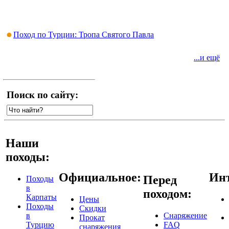
Поход по Турции: Тропа Святого Павла
...и ещё
Поиск по сайту:
Наши
походы:
Официальное:
Инт
Перед
Походы
в
походом:
Карпаты
Цены
Походы
Скидки
в
Снаряжение
Прокат
Турцию
FAQ
снаряжения