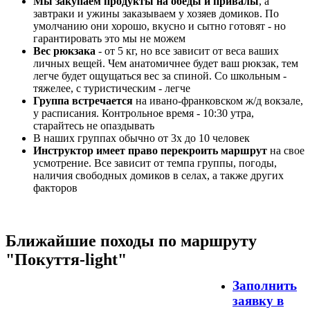
Мы закупаем продукты на обеды и привалы
, а
завтраки и ужины заказываем у хозяев домиков. По
умолчанию они хорошо, вкусно и сытно готовят - но
гарантировать это мы не можем
Вес рюкзака
- от 5 кг, но все зависит от веса ваших
личных вещей. Чем анатомичнее будет ваш рюкзак, тем
легче будет ощущаться вес за спиной. Со школьным -
тяжелее, с туристическим - легче
Группа встречается
на ивано-франковском ж/д вокзале,
у расписания. Контрольное время - 10:30 утра,
старайтесь не опаздывать
В наших группах обычно от 3х до 10 человек
Инструктор имеет право перекроить маршрут
на свое
усмотрение. Все зависит от темпа группы, погоды,
наличия свободных домиков в селах, а также других
факторов
Ближайшие походы по маршруту
"Покуття-light"
Заполнить
заявку в