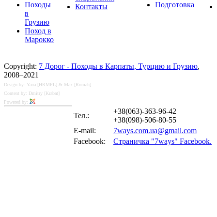
Походы
Подготовка
Контакты
в
Грузию
Поход в
Марокко
Copyright:
7 Дорог - Походы в Карпаты, Турцию и Грузию
,
2008–2021
Design by: Yana [HRMFL] & Max [Romah]
Content by: Dmitry [Krabat]
Powered by:
+38(063)-363-96-42
Тел.:
+38(098)-506-80-55
E-mail:
7ways.com.ua@gmail.com
Facebook:
Страничка "7ways" Facebook.