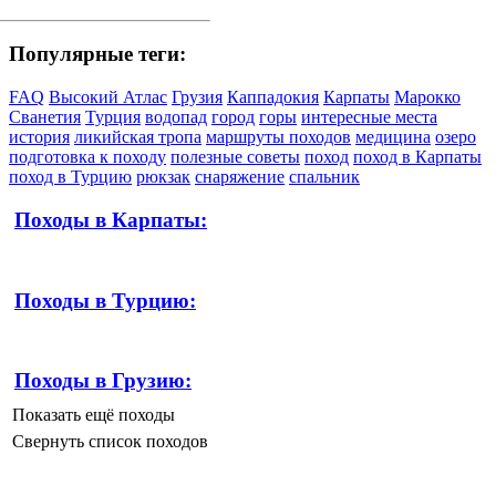
Популярные теги:
FAQ
Высокий Атлас
Грузия
Каппадокия
Карпаты
Марокко
Сванетия
Турция
водопад
город
горы
интересные места
история
ликийская тропа
маршруты походов
медицина
озеро
подготовка к походу
полезные советы
поход
поход в Карпаты
поход в Турцию
рюкзак
снаряжение
спальник
Походы в Карпаты:
Походы в Турцию:
Походы в Грузию:
Показать ещё походы
Свернуть список походов