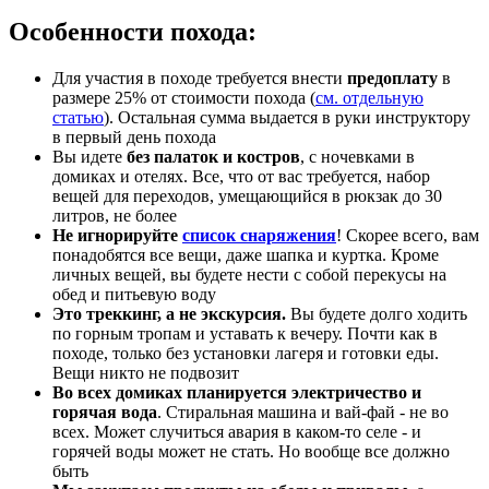
Особенности похода:
Для участия в походе требуется внести
предоплату
в
размере 25% от стоимости похода (
см. отдельную
статью
). Остальная сумма выдается в руки инструктору
в первый день похода
Вы идете
без палаток и костров
, с ночевками в
домиках и отелях. Все, что от вас требуется, набор
вещей для переходов, умещающийся в рюкзак до 30
литров, не более
Не игнорируйте
список снаряжения
! Скорее всего, вам
понадобятся все вещи, даже шапка и куртка. Кроме
личных вещей, вы будете нести с собой перекусы на
обед и питьевую воду
Это треккинг, а не экскурсия.
Вы будете долго ходить
по горным тропам и уставать к вечеру. Почти как в
походе, только без установки лагеря и готовки еды.
Вещи никто не подвозит
Во всех домиках планируется электричество и
горячая вода
. Стиральная машина и вай-фай - не во
всех. Может случиться авария в каком-то селе - и
горячей воды может не стать. Но вообще все должно
быть