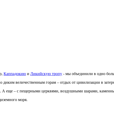
р,
Каппадокию
и
Ликийскую тропу
- мы объединили в одно бол
по диким величественным горам – отдых от цивилизации в затеря
лями. А еще – с пещерными церквями, воздушными шарами, каме
диземного моря.