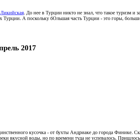
-
Ликийская
. До нее в Турции никто не знал, что такое туризм и
ках Турции. А поскольку бОльшая часть Турции - это горы, больш
прель 2017
нственного кусочка - от бухты Андриаке до города Финике. Ска
реки вкусной воды, но по времени туда не успевалось. Пришлось