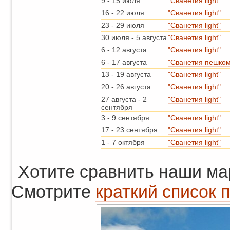
9
-
15 июля
"Сванетия light"
16
-
22 июля
"Сванетия light"
23
-
29 июля
"Сванетия light"
30 июля
-
5 августа
"Сванетия light"
6
-
12 августа
"Сванетия light"
6
-
17 августа
"Сванетия пешком
13
-
19 августа
"Сванетия light"
20
-
26 августа
"Сванетия light"
27 августа
-
2
"Сванетия light"
сентября
3
-
9 сентября
"Сванетия light"
17
-
23 сентября
"Сванетия light"
1
-
7 октября
"Сванетия light"
Хотите сравнить наши м
Смотрите
краткий список 