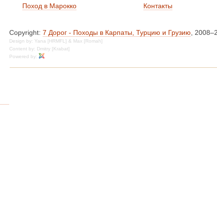
Поход в Марокко
Контакты
Copyright:
7 Дорог - Походы в Карпаты, Турцию и Грузию
, 2008–
Design by: Yana [HRMFL] & Max [Romah]
Content by: Dmitry [Krabat]
Powered by: