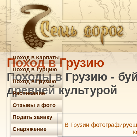
Поход в Карпаты
Поход в Грузию
Поход в Турцию
Походы в Грузию - бу
Поход в Грузию
древней культурой
Расписание
Отзывы и фото
Подать заявку
В Грузии фотографируешь
Снаряжение
к