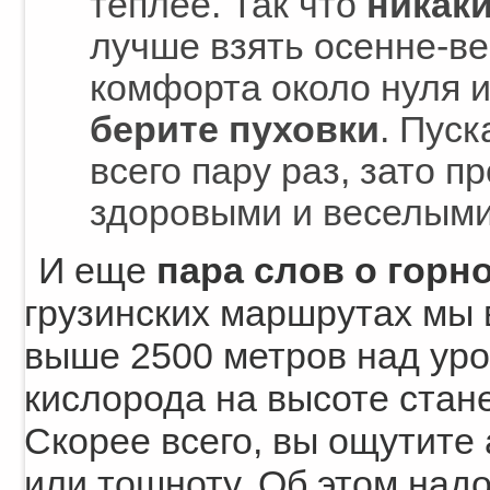
теплее. Так что
никак
лучше взять осенне-в
комфорта около нуля и
берите пуховки
. Пуск
всего пару раз, зато п
здоровыми и веселыми
И еще
пара слов о горн
грузинских маршрутах мы в
выше 2500 метров над уров
кислорода на высоте стан
Скорее всего, вы ощутите 
или тошноту. Об этом надо