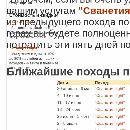
С картинками.
вашим услугам
"Сванетия 
Стоимость и скидки:
из предыдущего похода по
Какая цена?
В стоимость входит всё,
горах вы будете полноценно
кроме аренды снаряжения и
экскурсий по желанию.
потратить эти пять дней п
Наши скидки.
Мы делаем скидки от 10%
до 30% на любой из наших
походов - читайте и получите
Ближайшие походы по
свою скидку!
Даты:
Поход:
30 апреля
-
6 мая
"Сванетия light"
4
-
10 июня
"Сванетия light"
11
-
17 июня
"Сванетия light"
18
-
24 июня
"Сванетия light"
25 июня
-
1 июля
"Сванетия light"
2
-
8 июля
"Сванетия light"