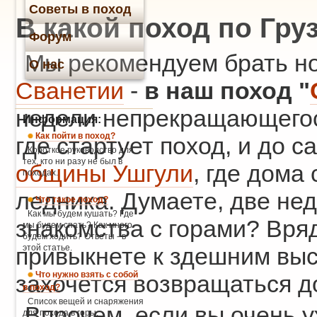
Советы в поход
В какой поход по Гру
Форум
Мы рекомендуем брать ног
О нас
Сванетии
-
в наш поход "
недели непрекращающегос
Информация:
Как пойти в поход?
где стартует поход, и до 
Короткое руководство для
тех, кто ни разу не был в
общины Ушгули
, где дома
походах.
ледника. Думаете, две нед
Что такое поход?
Как мы будем кушать? Где
знакомства с горами? Вря
мы будем спать? Как много
будем ходить? Ответы - в
этой статье.
привыкнете к здешним выс
Что нужно взять с собой
захочется возвращаться до
в поход?
Список вещей и снаряжения
Впрочем, если вы очень у
для похода в горы.