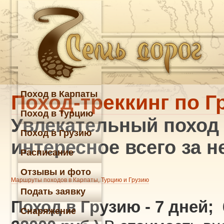
Поход в Карпаты
Поход-треккинг по Гр
Поход в Турцию
Увлекательный поход п
Поход в Грузию
интересное всего за 
Расписание
Отзывы и фото
Маршруты походов в Карпаты, Турцию и Грузию
Подать заявку
Поход в Грузию
- 7 дней; 
Снаряжение