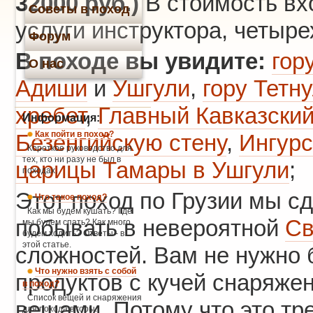
32000 руб.)
В стоимость вх
Советы в поход
услуги инструктора, четыр
Форум
В походе вы увидите:
гор
О нас
Адиши
и
Ушгули
,
гору Тетн
хребет
,
Главный Кавказский
Информация:
Как пойти в поход?
Безенгийскую стену
,
Ингур
Короткое руководство для
тех, кто ни разу не был в
царицы Тамары в Ушгули
;
походах.
Этот поход по Грузии мы сд
Что такое поход?
Как мы будем кушать? Где
побывать в невероятной
Св
мы будем спать? Как много
будем ходить? Ответы - в
этой статье.
сложностей. Вам не нужно б
Что нужно взять с собой
продуктов с кучей снаряжен
в поход?
Список вещей и снаряжения
вещами. Потому что это тре
для похода в горы.