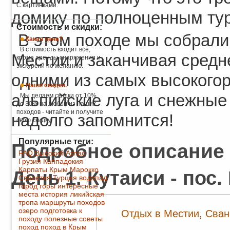
С картинками.
домику по полноценным ту
Стоимость и скидки:
В этом походе мы собрали 
Какая цена?
В стоимость входит всё,
Местии и заканчивая средн
кроме аренды снаряжения и
экскурсий по желанию.
одними из самых высокогор
Наши скидки.
альпийские луга и снежные
Мы делаем скидки от 10%
до 30% на любой из наших
походов - читайте и получите
надолго запомнится!
свою скидку!
Популярные теги:
Подробное описание
FAQ
Высокий Атлас
Грузия
Каппадокия
Карпаты
Крым
Марокко
День 1. Кутаиси - пос.
Сванетия
Турция
водопад
город
горы
интересные
места
история
ликийская
тропа
маршруты походов
озеро
подготовка к
Отдых в Местии, Сване
походу
полезные советы
поход
поход в Крым