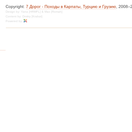
Copyright:
7 Дорог - Походы в Карпаты, Турцию и Грузию
, 2008–
Design by: Yana [HRMFL] & Max [Romah]
Content by: Dmitry [Krabat]
Powered by: