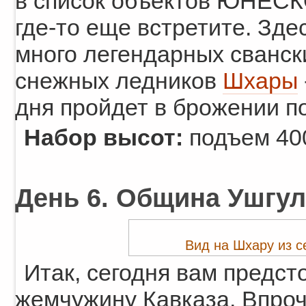
в список объектов ЮНЕСКО
где-то еще встретите. Зде
много легендарных сванск
снежных ледников
Шхары
дня пройдет в брожении п
Набор высот:
подъем 400
День 6. Община Ушгули
Вид на Шхару из с
Итак, сегодня вам предст
жемчужину Кавказа. Впро