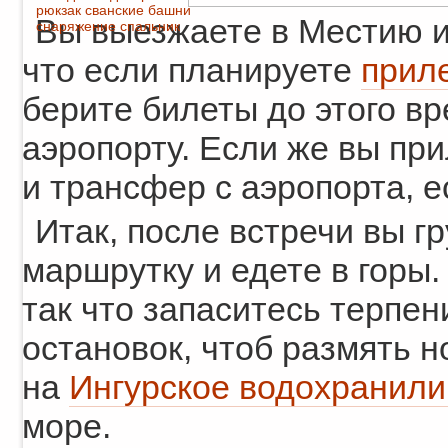
рюкзак
сванские башни
Вы выезжаете в Местию 
снаряжение
спальник
что если планируете
прил
берите билеты до этого вр
аэропорту. Если же вы при
и трансфер с аэропорта, е
Итак, после встречи вы г
маршрутку и едете в горы.
так что запаситесь терпен
остановок, чтоб размять н
на
Ингурское водохранил
море.