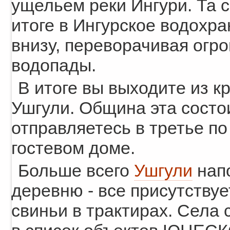
ущельем реки Ингури. Та с
итоге в Ингурское водохр
внизу, переворачивая огр
водопады.
В итоге вы выходите из к
Ушгули. Община эта состои
отправляетесь в третье по
гостевом доме.
Больше всего
Ушгули
нап
деревню - все присутствуе
свиньи в трактирах. Села