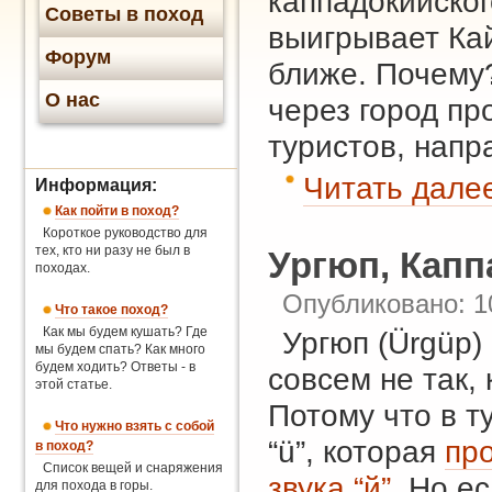
каппадокийског
Советы в поход
выигрывает Ка
Форум
ближе. Почему?
О нас
через город пр
туристов, нап
Читать далее
Информация:
Как пойти в поход?
Короткое руководство для
тех, кто ни разу не был в
Ургюп, Капп
походах.
Опубликовано: 1
Что такое поход?
Как мы будем кушать? Где
Ургюп (Ürgüp)
мы будем спать? Как много
будем ходить? Ответы - в
совсем не так,
этой статье.
Потому что в т
Что нужно взять с собой
“ü”, которая
про
в поход?
Список вещей и снаряжения
звука “й”
. Но е
для похода в горы.