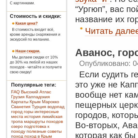
С картинками.
“Ургюп”, вас по
Стоимость и скидки:
название их го
Какая цена?
Читать далее
В стоимость входит всё,
кроме аренды снаряжения и
экскурсий по желанию.
Аванос, гор
Наши скидки.
Мы делаем скидки от 10%
Опубликовано: 0
до 30% на любой из наших
походов - читайте и получите
Если судить г
свою скидку!
это уже не Кап
Популярные теги:
FAQ
Высокий Атлас
вообще нет ка
Грузия
Каппадокия
Карпаты
Крым
Марокко
пещерных церк
Сванетия
Турция
водопад
город
горы
интересные
городов, котор
места
история
ликийская
тропа
маршруты походов
Во-вторых, Ава
озеро
подготовка к
походу
полезные советы
которая как бы
поход
поход в Крым