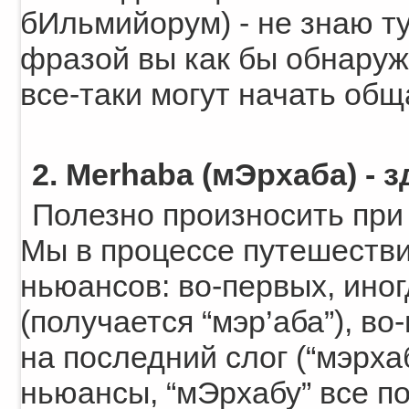
бИльмийорум) - не знаю ту
фразой вы как бы обнаруж
все-таки могут начать общ
2. Merhaba (мЭрхаба) - 
Полезно произносить при л
Мы в процессе путешестви
ньюансов: во-первых, иног
(получается “мэр’аба”), в
на последний слог (“мэрха
ньюансы, “мЭрхабу” все п