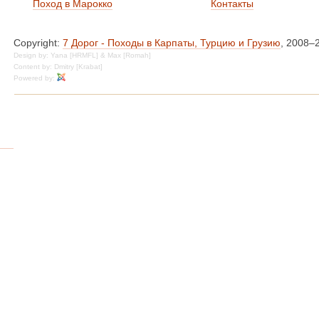
Поход в Марокко
Контакты
Copyright:
7 Дорог - Походы в Карпаты, Турцию и Грузию
, 2008–
Design by: Yana [HRMFL] & Max [Romah]
Content by: Dmitry [Krabat]
Powered by: