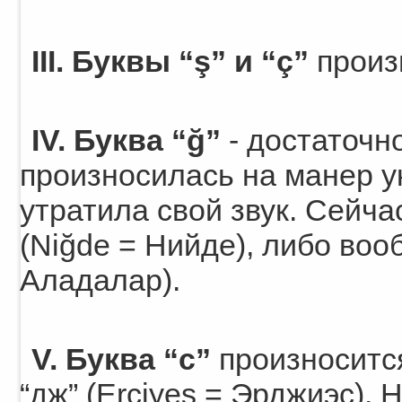
III. Буквы “ş” и “ç”
произн
IV. Буква “ğ”
- достаточно
произносилась на манер ук
утратила свой звук. Сейча
(Niğde = Нийде), либо воо
Аладалар).
V. Буква “с”
произносится 
“дж” (Erciyes = Эрджиэс).