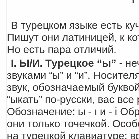
В турецком языке есть ку
Пишут они латиницей, к ко
Но есть пара отличий.
I. Ы/И. Турецкое “ы”
- не
звуками “ы” и “и”. Носите
звук, обозначаемый буквой
“ыкать” по-русски, вас все
Обозначение: ы - ı и - i О
они только точечкой. Осо
на турецкой клавиатуре: в