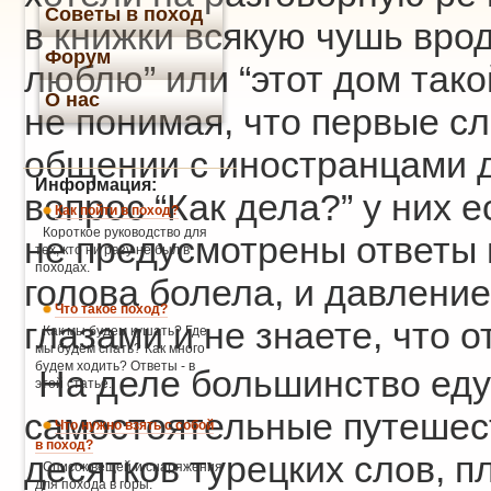
Советы в поход
в книжки всякую чушь врод
Форум
люблю” или “этот дом тако
О нас
не понимая, что первые сл
общении с иностранцами 
Информация:
вопрос “Как дела?” у них е
Как пойти в поход?
Короткое руководство для
не предусмотрены ответы в
тех, кто ни разу не был в
походах.
голова болела, и давление 
Что такое поход?
глазами и не знаете, что о
Как мы будем кушать? Где
мы будем спать? Как много
будем ходить? Ответы - в
На деле большинство еду
этой статье.
самостоятельные путешест
Что нужно взять с собой
в поход?
десятков турецких слов, п
Список вещей и снаряжения
для похода в горы.