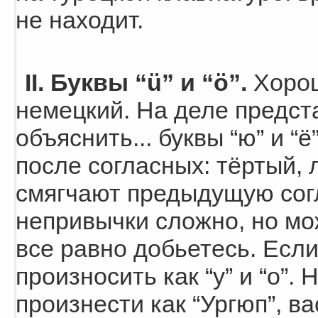
не находит.
II. Буквы “ü” и “ö”.
Хорош
немецкий. На деле представ
объяснить... буквы “ю” и “ё
после согласных: тёртый, л
смягчают предыдущую согл
непривычки сложно, но мо
все равно добьетесь. Есл
произносить как “у” и “о”.
произнести как “Ургюп”, ва