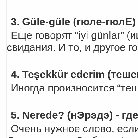
3. Güle-güle (гюле-гюлЕ) 
Еще говорят “iyi günlar” (
свидания. И то, и другое 
4. Teşekkür ederim (теш
Иногда произносится “те
5. Nerede? (нЭрэдэ) - гд
Очень нужное слово, если