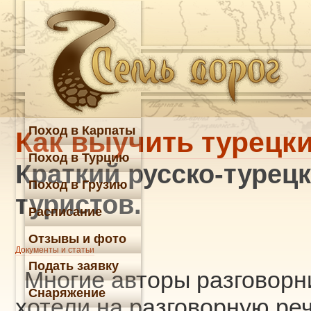
Поход в Карпаты
Как выучить турецкий
Поход в Турцию
Краткий русско-турец
Поход в Грузию
туристов.
Расписание
Отзывы и фото
Документы и статьи
Подать заявку
Многие авторы разговорн
Снаряжение
хотели на разговорную реч