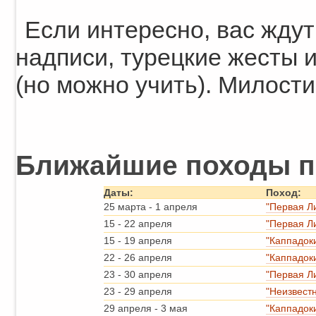
Если интересно, вас жду
надписи, турецкие жесты 
(но можно учить). Милост
Ближайшие походы п
Даты:
Поход:
25 марта
-
1 апреля
"Первая Л
15
-
22 апреля
"Первая Л
15
-
19 апреля
"Каппадок
22
-
26 апреля
"Каппадок
23
-
30 апреля
"Первая Л
23
-
29 апреля
"Неизвест
29 апреля
-
3 мая
"Каппадок