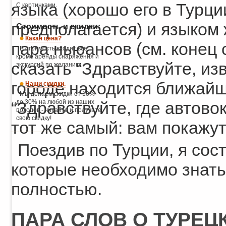
языка (хорошо его в Турци
С картинками.
предполагается) и языком 
Стоимость и скидки:
Какая цена?
пара ньюансов (см. конец 
В стоимость входит всё,
кроме аренды снаряжения и
сказать “Здравствуйте, из
экскурсий по желанию.
городе находится ближайш
Наши скидки.
Мы делаем скидки от 10%
до 30% на любой из наших
“Здравствуйте, где автовок
походов - читайте и получите
свою скидку!
тот же самый: вам покажут,
Поездив по Турции, я сос
которые необходимо знать 
полностью.
ПАРА СЛОВ О ТУРЕЦ