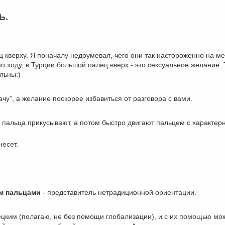
Ь.
ц кверху. Я поначалу недоумевал, чего они так настороженно на ме
по ходу, в Турции большой палец вверх - это сексуальное желание. 
льны:)
ачу”, а желание поскорее избавиться от разговора с вами.
 пальца прикусывают, а потом быстро двигают пальцем с характер
несет.
ым пальцами
- представитель нетрадиционной ориентации.
рецким (полагаю, не без помощи глобализации), и с их помощью мо