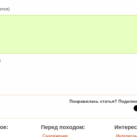
ется)
х
Понравилась статья? Поделис
ое:
Перед походом:
Интерес
Снаряжение
Интересн