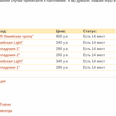
айнем случае прибегайте к пантомиме. А вы думали, навыки игры в
ход:
Цена:
Статус:
Я Ликийская тропа"
900 у.е.
Есть 14 мест
кийская Light"
340 у.е.
Есть 14 мест
ппадокия-1"
280 у.е.
Есть 14 мест
ппадокия-2"
265 у.е.
Есть 14 мест
кийская Light"
340 у.е.
Есть 14 мест
ппадокия-1"
280 у.е.
Есть 14 мест
ция
Trainer
авсегда