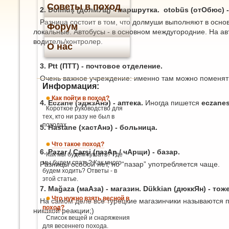
Советы в поход
2. Dolmuş (долмУщ) - маршрутка. otobüs (отОбюс) -
Разница состоит в том, что долмуши выполняют в осно
Форум
локальные. Автобусы - в основном междугородние. На ав
водитель/контролер.
О нас
3. Ptt (ПТТ) - почтовое отделение.
Очень важное учреждение: именно там можно поменять
Информация:
Как пойти в поход?
4. Eczane (эджзАнэ) - аптека.
Иногда пишется
eczanes
Короткое руководство для
тех, кто ни разу не был в
походах.
5. Hastane (хастАнэ) - больница.
Что такое поход?
6. Pazar / Çarşi (пазАр / чАрщи) - базар.
Как мы будем кушать? Где
мы будем спать? Как много
Разницы особой нет, но “пазар” употребляется чаще.
будем ходить? Ответы - в
этой статье.
7. Mağaza (маАза) - магазин. Dükkian (дюккЯн) - тож
Что нужно взять весной в
На самом деле все турецкие магазинчики называются пр
поход?
никакой реакции;)
Список вещей и снаряжения
для весеннего похода.