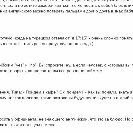
ен. Если не хотите заморачиваться, легче носить с собой блокнотик
ии английского можно потереть пальцами друг о друга в знак бабла
тную: когда на турецком отвечают “в 17:15” - очень сложно понять,
ь шестого” - нить разговора утрачена навсегда:)
ским “yes” и “no”. Вы спросите: ну, а если человек, с которым вы 
жно говорить, вопросов-то вы все равно не поймете.
ия. Типа: - Пойдем в кафе? Ок, пойдем! - Как вы поняли, знать я
ому же, как правило, такие разговоры будут вестись уже на английс
осить у официанта, не знающего английский, что это за блюдо. Но 
ывать, тыкая пальцем в меню.