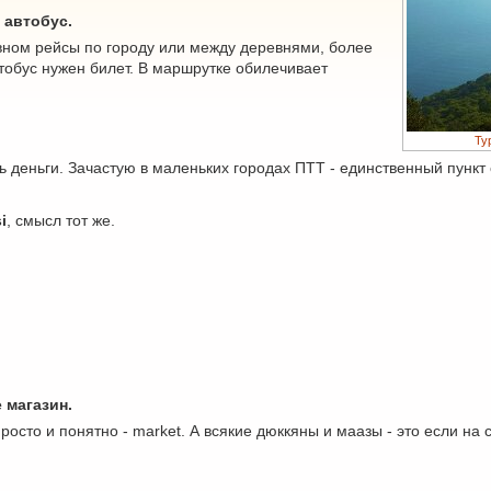
 автобус.
вном рейсы по городу или между деревнями, более
тобус нужен билет. В маршрутке обилечивает
Ту
 деньги. Зачастую в маленьких городах ПТТ - единственный пункт
i
, смысл тот же.
е магазин.
осто и понятно - market. А всякие дюккяны и маазы - это если на с