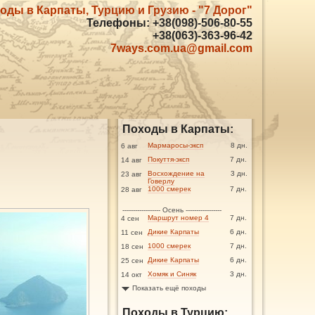
оды в Карпаты, Турцию и Грузию - "7 Дорог"
Телефоны: +38(098)-506-80-55
+38(063)-363-96-42
7ways.com.ua@gmail.com
Походы в Карпаты:
Мармаросы-эксп
8 дн.
6 авг
Покуття-эксп
7 дн.
14 авг
Восхождение на
3 дн.
23 авг
Говерлу
1000 смерек
7 дн.
28 авг
------------------ Осень -----------------
Маршрут номер 4
7 дн.
4 сен
Дикие Карпаты
6 дн.
11 сен
1000 смерек
7 дн.
18 сен
Дикие Карпаты
6 дн.
25 сен
Хомяк и Синяк
3 дн.
14 окт
Показать ещё походы
Походы в Турцию: