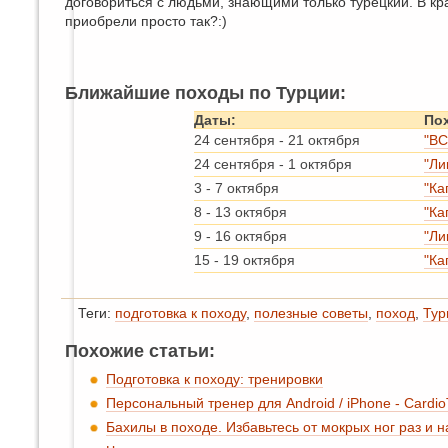
договориться с людьми, знающими только турецкий. В кр
приобрели просто так?:)
Ближайшие походы по Турции:
Даты:
По
24 сентября
-
21 октября
"ВС
24 сентября
-
1 октября
"Ли
3
-
7 октября
"Ка
8
-
13 октября
"Ка
9
-
16 октября
"Ли
15
-
19 октября
"Ка
Теги:
подготовка к походу
,
полезные советы
,
поход
,
Тур
Похожие статьи:
Подготовка к походу: тренировки
Персональный тренер для Android / iPhone - Cardio
Бахилы в походе. Избавьтесь от мокрых ног раз и н