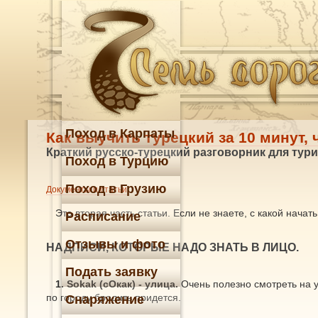
Поход в Карпаты
Как выучить турецкий за 10 минут, 
Краткий русско-турецкий разговорник для тури
Поход в Турцию
Поход в Грузию
Документы и статьи
Это вторая часть статьи. Если не знаете, с какой начат
Расписание
Отзывы и фото
НАДПИСИ, КОТОРЫЕ НАДО ЗНАТЬ В ЛИЦО.
Подать заявку
1. Sokak (сОкак) - улица.
Очень полезно смотреть на ук
по городу бродить придется.
Снаряжение