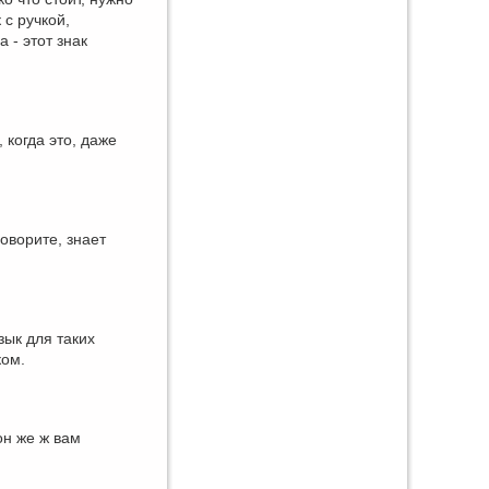
 с ручкой,
 - этот знак
 когда это, даже
говорите, знает
зык для таких
ком.
он же ж вам