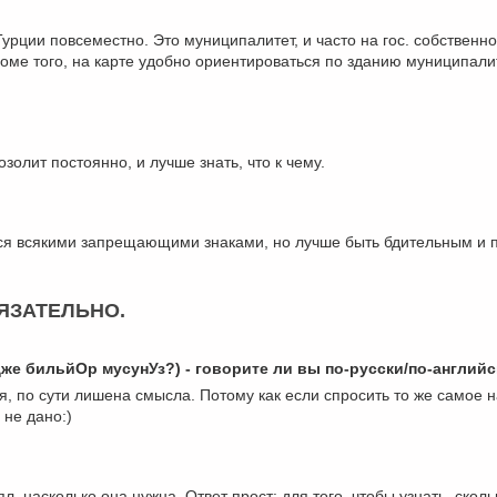
урции повсеместно. Это муниципалитет, и часто на гос. собственно
роме того, на карте удобно ориентироваться по зданию муниципалит
озолит постоянно, и лучше знать, что к чему.
я всякими запрещающими знаками, но лучше быть бдительным и по
ЯЗАТЕЛЬНО.
лИздже бильйОр мусунУз?) - говорите ли вы по-русски/по-англий
ая, по сути лишена смысла. Потому как если спросить то же самое 
 не дано:)
 насколько она нужна. Ответ прост: для того, чтобы узнать, скольк