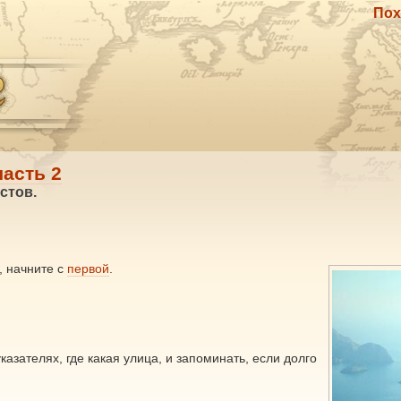
Пох
часть 2
стов.
ь, начните с
первой
.
азателях, где какая улица, и запоминать, если долго