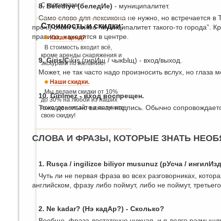
С картинками.
8. Belediye (беледИе)
- муниципалитет.
Само слово для лексикона не нужно, но встречается в Т
Стоимость и скидки:
проч.) стоит клеймо “муниципалитет такого-то города”. К
правило, находится в центре.
Какая цена?
В стоимость входит всё,
кроме аренды снаряжения и
9. Giriş/Ç
ık
ı
ş (гирИщ / чыкЫщ) - вход/выход.
экскурсий по желанию.
Может, не так часто надо произносить вслух, но глаза м
Наши скидки.
Мы делаем скидки от 10%
10. Girilmez - вход воспрещен.
до 30% на любой из наших
Тоже довольно важная надпись. Обычно сопровождаетс
походов - читайте и получите
свою скидку!
СЛОВА И ФРАЗЫ, КОТОРЫЕ ЗНАТЬ НЕОБ
1. Rusça / ingilizce biliyor musunuz (рУсча / инги
Чуть ли не первая фраза во всех разговорниках, котор
английском, фразу либо поймут, либо не поймут, третьего
2. Ne kadar? (Нэ кадАр?) - Сколько?
Вообще, фраза достаточно нужная, и я долго размышлял,