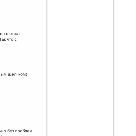
ня в ответ
Так что с
ным щелчком):
жно без проблем