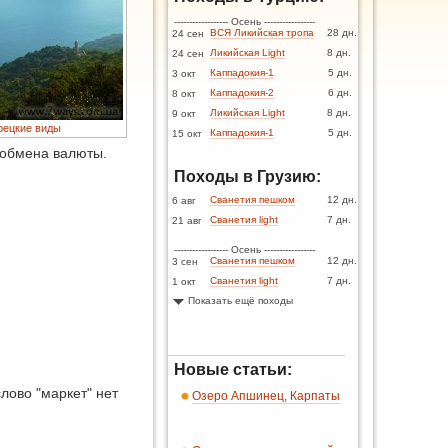
------------------ Осень -----------------
ВСЯ Ликийская тропа
28 дн.
24 сен
Ликийская Light
8 дн.
24 сен
Каппадокия-1
5 дн.
3 окт
Каппадокия-2
6 дн.
8 окт
Ликийская Light
8 дн.
9 окт
рецкие виды
Каппадокия-1
5 дн.
15 окт
 обмена валюты.
Походы в Грузию:
Сванетия пешком
12 дн.
6 авг
Сванетия light
7 дн.
21 авг
------------------ Осень -----------------
Сванетия пешком
12 дн.
3 сен
Сванетия light
7 дн.
1 окт
Показать ещё походы
Новые статьи:
лово "маркет" нет
Озеро Апшинец, Карпаты