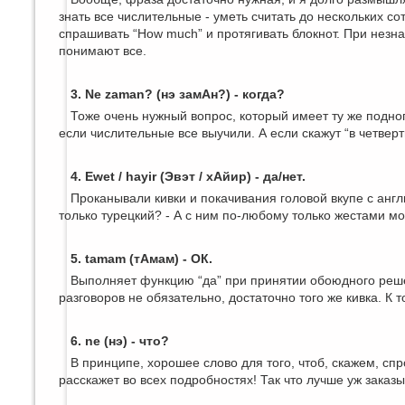
знать все числительные - уметь считать до нескольких сот
спрашивать “How much” и протягивать блокнот. При незнан
понимают все.
3. Ne zaman? (нэ замАн?) - когда?
Тоже очень нужный вопрос, который имеет ту же подного
если числительные все выучили. А если скажут “в четверт
4. Ewet / hayir (Эвэт / хАйир) - да/нет.
Проканывали кивки и покачивания головой вкупе с англий
только турецкий? - А с ним по-любому только жестами мо
5. tamam (тАмам) - ОК.
Выполняет функцию “да” при принятии обоюдного решен
разговоров не обязательно, достаточно того же кивка. К т
6. ne (нэ) - что?
В принципе, хорошее слово для того, чтоб, скажем, спр
расскажет во всех подробностях! Так что лучше уж заказ