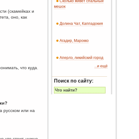
Сколько живет спальный
мешок
сти (скамейках и
ета, оно, как
Долина Чат, Каппадокия
Агадир, Марокко
Аперлэ, ликийский город
...и ещё
нимать, что куда.
Поиск по сайту:
ски?
на русском или на
о что стоит, нужно