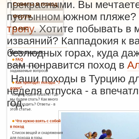
прекрасными. Вы мечтаете
Советы в поход
пустынном южном пляже?
Форум
тропу
. Хотите побывать в
О нас
изваяний? Каппадокия к в
безлюдных горах, куда даж
Информация:
FAQ
вам понравится поход в
Ал
Ответы на часто
задаваемые вопросы
Наши походы в Турцию для
Как проходят походы "7
неделя отпуска - а впечат
дорог"
Как мы будем кушать? Где
год.
мы будем спать? Как много
будем ходить? Ответы - в
этой статье.
Что нужно взять с собой
в поход
Список вещей и снаряжения
для похода в горы.