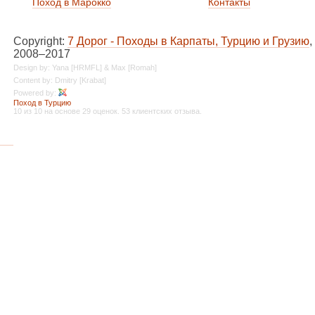
Поход в Марокко
Контакты
Copyright:
7 Дорог - Походы в Карпаты, Турцию и Грузию
,
2008–2017
Design by: Yana [HRMFL] & Max [Romah]
Content by: Dmitry [Krabat]
Powered by:
Поход в Турцию
10
из
10
на основе
29
оценок.
53
клиентских отзыва.