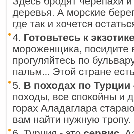
Здесь бродят черепахи и
деревья. А морские бере
где так и хочется остатьс
4.
Готовьтесь к экзотик
мороженщика, посидите в
прогуляйтесь по бульвар
пальм... Этой стране есть
5.
В походах по Турции 
походы, все спокойны и 
горах Аладаглара стараю
вам найти нужную тропу.
6. Турция - это
сервис
. 