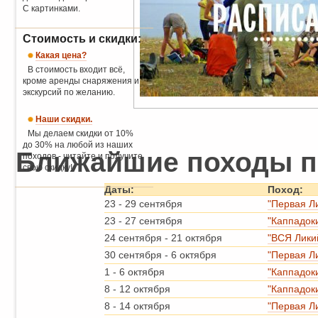
С картинками.
Стоимость и скидки:
Какая цена?
В стоимость входит всё,
кроме аренды снаряжения и
экскурсий по желанию.
Наши скидки.
Мы делаем скидки от 10%
до 30% на любой из наших
Ближайшие походы п
походов - читайте и получите
свою скидку!
Даты:
Поход:
23
-
29 сентября
"Первая Л
23
-
27 сентября
"Каппадок
24 сентября
-
21 октября
"ВСЯ Лики
30 сентября
-
6 октября
"Первая Л
1
-
6 октября
"Каппадок
8
-
12 октября
"Каппадок
8
-
14 октября
"Первая Л