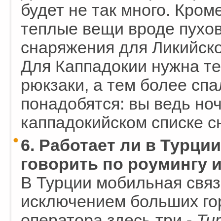
будет не так много. Кром
теплые вещи вроде пухов
снаряжения для Ликийско
Для Каппадокии нужна те
рюкзаки, а тем более спа
понадобятся: вы ведь ноч
каппадокийском списке с
6. Работает ли в Турц
говорить по роумингу 
В Турции мобильная связь
исключением больших го
оператора здесь три -
Tur