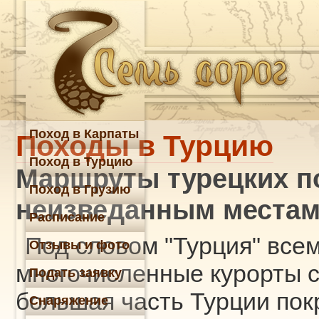
Поход в Карпаты
Походы в Турцию
Поход в Турцию
Маршруты турецких п
Поход в Грузию
неизведанным места
Расписание
Под словом "Турция" все
Отзывы и фото
многочисленные курорты с
Подать заявку
большая часть Турции пок
Снаряжение