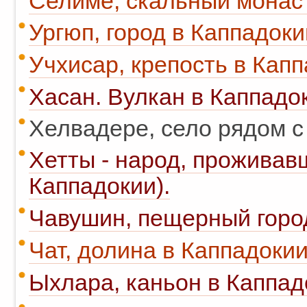
Селиме, скальный монас
Ургюп, город в Каппадоки
Учхисар, крепость в Капп
Хасан. Вулкан в Каппадо
Хелвадере, село рядом с
Хетты - народ, проживав
Каппадокии).
Чавушин, пещерный город
Чат, долина в Каппадокии
Ыхлара, каньон в Каппад