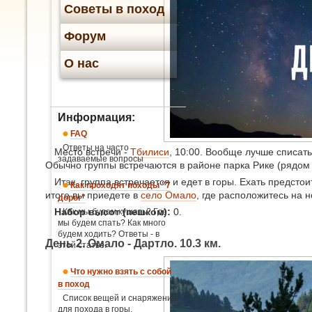
Советы в поход
Форум
О нас
Информация:
FAQ
Ответы на часто
Место встречи -
Тбилиси
, 10:00. Вообще лучше списать
задаваемые вопросы
Обычно группы встречаются в районе парка Рике (рядом
Итак, группа встречается и едет в горы. Ехать предсто
Как проходят походы "7
итоге вы приедете в
село Омало
, где расположитесь на
дорог"
Набор высот (пешком):
0.
Как мы будем кушать? Где
мы будем спать? Как много
будем ходить? Ответы - в
День 2. Омало - Дартло. 10.3 км.
этой статье.
Что нужно взять с собой
в поход
Список вещей и снаряжения
для похода в горы.