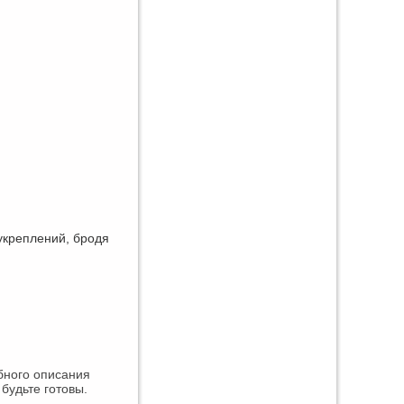
укреплений, бродя
бного описания
будьте готовы.