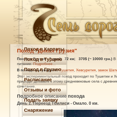
Поход в Карпаты
Поход "Дикая Грузия"
Поход в Грузия
Поход в Турцию
- 7 дней; 72 км; 370$ (~ 10000 грн.)
В 
питание.
Подробнее...
Поход в Грузию
В походе вы увидите:
Тушетия
,
Хевсуретия
,
замок Шат
Этот экспериментальный поход проходит по Тушетии и Хе
Расписание
природа! Добавьте к этому средневековые села с древни
сочетание.
Отзывы и фото
Подробное описание похода
Подать заявку
День 1. Переезд Тбилиси - Омало. 0 км.
Снаряжение