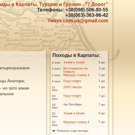
оды в Карпаты, Турцию и Грузию - "7 Дорог"
Телефоны: +38(098)-506-80-55
+38(063)-363-96-42
7ways.com.ua@gmail.com
Походы в Карпаты:
Хомяк и Синяк
3 дн.
3 июн
четырехразовое
Восхождение на
3 дн.
3 июн
Говерлу
Маршрут номер 4
7 дн.
4 июн
ицы Анатори;
Покуття-light
7 дн.
4 июн
1000 смерек
7 дн.
 но зато какая
11
июн
еальное
Покуття-light
7 дн.
18
июн
На Поп-Иван
7 дн.
18
июн
Хомяк и Синяк
3 дн.
24
июн
Маршрут номер 4
7 дн.
25
июн
Показать ещё походы