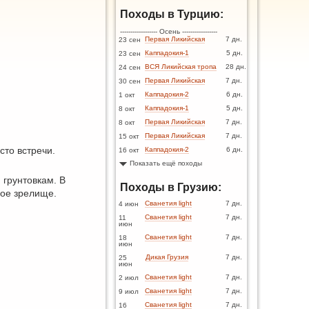
Походы в Турцию:
------------------ Осень -----------------
Первая Ликийская
7 дн.
23 сен
Каппадокия-1
5 дн.
23 сен
ВСЯ Ликийская тропа
28 дн.
24 сен
Первая Ликийская
7 дн.
30 сен
Каппадокия-2
6 дн.
1 окт
Каппадокия-1
5 дн.
8 окт
Первая Ликийская
7 дн.
8 окт
Первая Ликийская
7 дн.
15 окт
сто встречи.
Каппадокия-2
6 дн.
16 окт
Показать ещё походы
 грунтовкам. В
Походы в Грузию:
мое зрелище.
Сванетия light
7 дн.
4 июн
Сванетия light
7 дн.
11
июн
Сванетия light
7 дн.
18
июн
Дикая Грузия
7 дн.
25
июн
Сванетия light
7 дн.
2 июл
Сванетия light
7 дн.
9 июл
Сванетия light
7 дн.
16