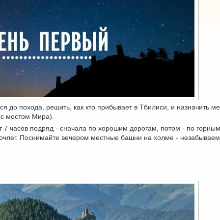
ся до похода, решить, как кто прибывает в Тбилиси, и назначить ме
 с мостом Мира).
ит 7 часов подряд - сначала по хорошим дорогам, потом - по горным
 ночлег. Поснимайте вечером местные башни на холме - незабывае