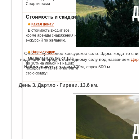
С картинками.
Стоимость и скидки:
Какая цена?
В стоимость входит всё,
кроме аренды снаряжения и
экскурсий по желанию.
Наши скидки.
Омало - красочное хевсурское село. Здесь когда-то сн
Мы делаем скидки от 10%
надо идти вперед, к еще одному селу под названием
Дар
до 30% на любой из наших
Набор высот:
подъем 300м, спуск 500 м.
походов - читайте и получите
свою скидку!
День 3. Дартло - Гиреви. 13.6 км.