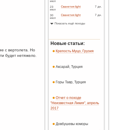
июл
Сванетия light
7 дн.
23
июл
Сванетия light
7 дн.
30
июл
Показать ещё походы
Новые статьи:
ме с вертолета. Но
Крепость Муцо, Грузия
дти будет нетяжело.
Аксарай, Турция
Горы Тавр, Турция
Отчет о походе
"Неизвестная Ликия", апрель
2017
Довбушевы коморы