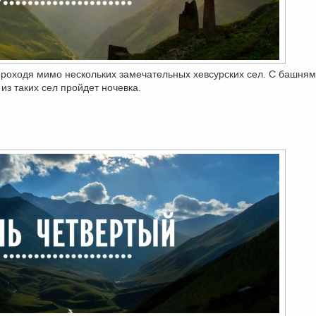
проходя мимо нескольких замечательных хевсурских сел. С башня
из таких сел пройдет ночевка.