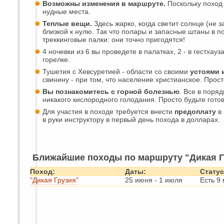
Возможны изменения в маршруте.
Поскольку поход 
нудные места.
Теплые вещи.
Здесь жарко, когда светит солнце (не 
близкой к нулю. Так что полары и запасные штаны в п
треккинговые палки: они точно пригодятся!
4 ночевки из 6 вы проведете в палатках, 2 - в гестхауз
горелке.
Тушетия с Хевсуретией - области со своими
устоями 
свинину - при том, что население христианское. Прос
Вы познакомитесь с горной болезнью
. Все в поряд
никакого кислородного голодания. Просто будьте готовы
Для участия в походе требуется внести
предоплату
в 
в руки инструктору в первый день похода в долларах.
Ближайшие походы по маршруту "Дикая Г
Поход:
Даты:
Статус
"Дикая Грузия"
25 июня
-
1 июля
Есть 9