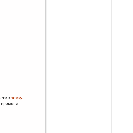
реки к
замку-
о времени.