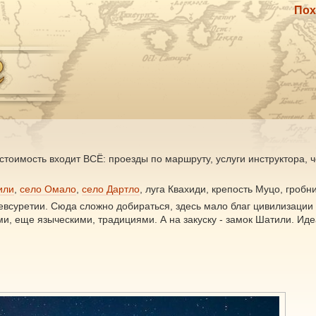
Пох
стоимость входит ВСЁ: проезды по маршруту, услуги инструктора, 
или
,
село Омало
,
село Дартло
, луга Квахиди, крепость Муцо, гробн
всуретии. Сюда сложно добираться, здесь мало благ цивилизации -
ми, еще языческими, традициями. А на закуску - замок Шатили. Ид