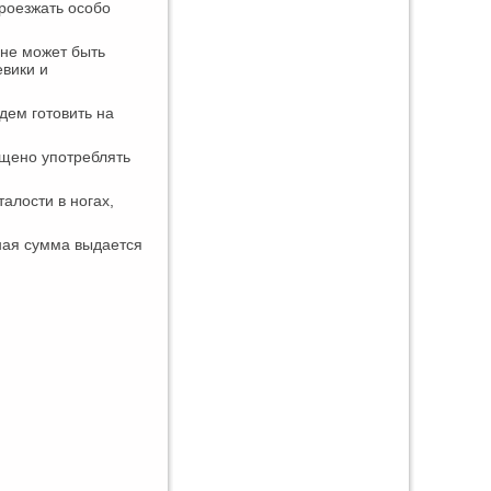
роезжать особо
лне может быть
евики и
удем готовить на
ещено употреблять
талости в ногах,
ная сумма выдается