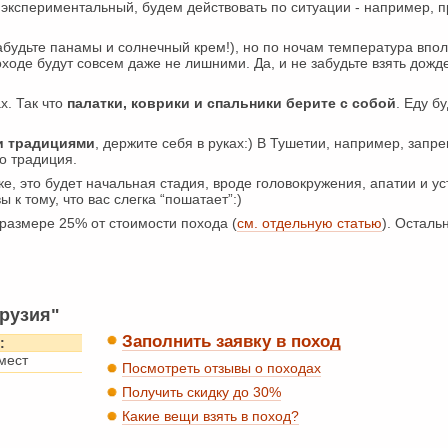
экспериментальный, будем действовать по ситуации - например, п
забудьте панамы и солнечный крем!), но по ночам температура впо
оходе будут совсем даже не лишними. Да, и не забудьте взять дожд
ах. Так что
палатки, коврики и спальники берите с собой
. Еду б
и традициями
, держите себя в руках:) В Тушетии, например, запр
то традиция.
ке, это будет начальная стадия, вроде головокружения, апатии и ус
 к тому, что вас слегка “пошатает”:)
размере 25% от стоимости похода (
см. отдельную статью
). Осталь
рузия"
Заполнить заявку в поход
:
 мест
Посмотреть отзывы о походах
Получить скидку до 30%
Какие вещи взять в поход?