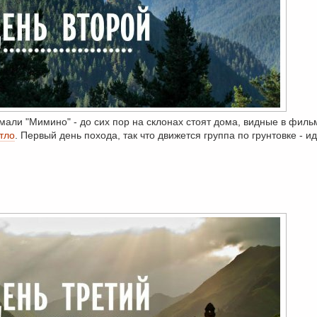
имали "Мимино" - до сих пор на склонах стоят дома, видные в филь
тло
. Первый день похода, так что движется группа по грунтовке - и