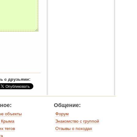
ь с друзьями:
ное:
Общение:
ые объекты
Форум
 Крыма
Знакомство с группой
ех тегов
Отзывы о походах
та