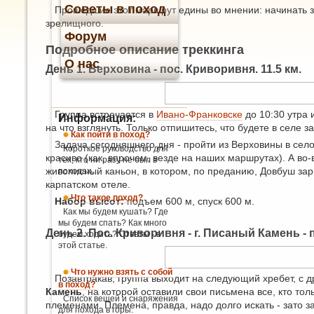
Советы в поход
Прошедшие этот маршрут едины во мнении: начинать з
зрелищного.
Форум
Подробное описание треккинга
О нас
День 1. Верховина - пос. Криворивня. 11.5 км.
Группа встречается в
Ивано-Франковске
до 10:30 утра 
Информация:
на что взглянуть. Только отпишитесь, что будете в селе з
Как пойти в поход?
Задача сегодняшнего дня - пройти из Верховины в село 
Короткое руководство для
красиво (как, впрочем, везде на наших маршрутах). А во-
тех, кто ни разу не был в
живописный каньон, в котором, по преданию, Довбуш зар
походах.
карпатском отеле.
Что такое поход?
Набор высот:
подъем 600 м, спуск 600 м.
Как мы будем кушать? Где
мы будем спать? Как много
День 2. Пос. Криворивня - г. Писаный Камень - п
будем ходить? Ответы - в
этой статье.
Что нужно взять с собой
Позавтракав, группа выходит на следующий хребет, с 
в поход?
Камень
, на которой оставили свои письмена все, кто то
Список вещей и снаряжения
племенами. Племена, правда, надо долго искать - зато з
для похода в горы.