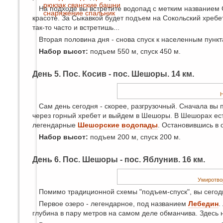
рюкзак
сванские башни
На подходе вы встретите водопад с метким названием С
снаряжение
спальник
красоте. За Сыкавкой будет подъем на Сокольский хребе
так-то часто и встретишь...
Вторая половина дня - снова спуск к населенным пункта
Набор высот:
подъем 550 м, спуск 450 м.
День 5. Пос. Косив - пос. Шешоры. 14 км.
Н
Сам день сегодня - скорее, разгрузочный. Сначала вы
через горный хребет и выйдем в Шешоры. В Шешорах есть
легендарные
Шешорские водопады
. Остановившись в 
Набор высот:
подъем 200 м, спуск 200 м.
День 6. Пос. Шешоры - пос. Яблунив. 16 км.
Умиротвор
Помимо традиционной схемы "подъем-спуск", вы сегодн
Первое озеро - легендарное, под названием
Лебедин
.
глубина в пару метров на самом деле обманчива. Здесь н