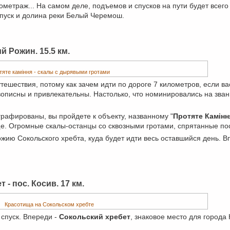
ометраж... На самом деле, подъемов и спусков на пути будет всего 
спуск и долина реки Белый Черемош.
ий Рожин. 15.5 км.
тяте каміння - скалы с дырявыми гротами
тешествия, потому как зачем идти по дороге 7 километров, если ва
ивописны и привлекательны. Настолько, что номинировались на зван
графированы, вы пройдете к объекту, названному "
Протяте Камінн
юще. Огромные скалы-останцы со сквозными гротами, спрятанные по
ожию Сокольского хребта, куда будет идти весь оставшийся день. В
 - пос. Косив. 17 км.
Красотища на Сокольском хребте
 спуск. Впереди -
Сокольский хребет
, знаковое место для города 