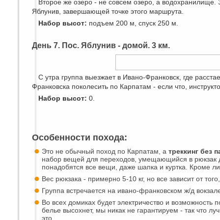
Второе же озеро - не совсем озеро, а водохранилище.
Яблунив, завершающей точке этого маршрута.
Набор высот:
подъем 200 м, спуск 250 м.
День 7. Пос. Яблунив - домой. 3 км.
С утра группа выезжает в Ивано-Франковск, где расста
Франковска поколесить по Карпатам - если что, инструктор
Набор высот:
0.
Особенности похода:
Это не обычный поход по Карпатам, а
треккинг без п
набор вещей для переходов, умещающийся в рюкзак д
понадобятся все вещи, даже шапка и куртка. Кроме ли
Вес рюкзака - примерно 5-10 кг, но все зависит от тог
Группа встречается на ивано-франковском ж/д вокзале
Во всех домиках будет электричество и возможность п
белье высохнет, мы никак не гарантируем - так что луч
это.