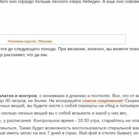
 Зато оно гораздо больше лесного озера Лебедин. А еще оно совсе
Полонина над пос. Яблунив
ется до следующего похода. При желании, конечно, вы можете поех
 расскажет, что да как.
алаток и костров
, с ночевками в домиках и постелях. Все, что от 
о 30 литров, не более. Не игнорируйте
список снаряжения
! Скорее
чных вещей, вы будете нести с собой перекусы на обед и питьевую
о, сколько личных вещей вы с собой возьмете и какой у них вес.
, у расписания. Контрольное время - 10:30 утра, старайтесь не оп
омыться. Также будет возможность воспользоваться стиральной маш
ше иметь запас на все 7 дней в горах. Вай-фай в отелях бывает, но 