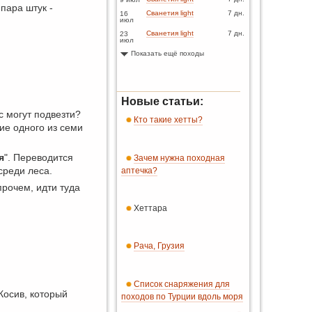
пара штук -
Сванетия light
7 дн.
16
июл
Сванетия light
7 дн.
23
июл
Показать ещё походы
Новые статьи:
с могут подвезти?
Кто такие хетты?
ие одного из семи
я
". Переводится
Зачем нужна походная
среди леса.
аптечка?
прочем, идти туда
Хеттара
Рача, Грузия
Список снаряжения для
Косив, который
походов по Турции вдоль моря