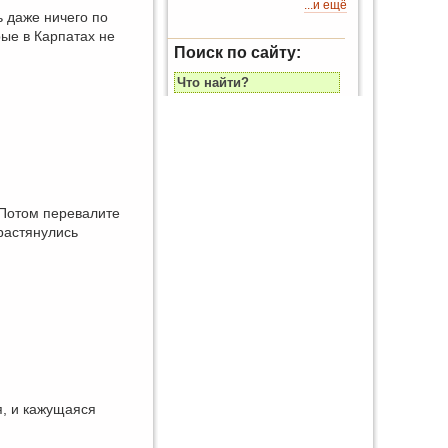
...и ещё
ь даже ничего по
ые в Карпатах не
Поиск по сайту:
 Потом перевалите
растянулись
я, и кажущаяся