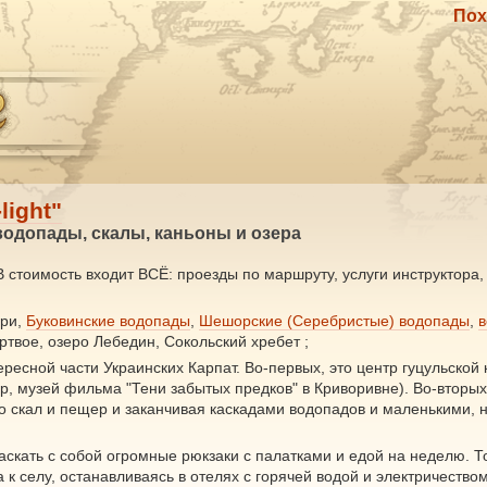
Пох
light"
 водопады, скалы, каньоны и озера
 стоимость входит ВСЁ: проезды по маршруту, услуги инструктора,
ори,
Буковинские водопады
,
Шешорские (Серебристые) водопады
,
в
ртвое, озеро Лебедин, Сокольский хребет ;
ресной части Украинских Карпат. Во-первых, это центр гуцульской 
, музей фильма "Тени забытых предков" в Криворивне). Во-вторых
о скал и пещер и заканчивая каскадами водопадов и маленькими, 
 таскать с собой огромные рюкзаки с палатками и едой на неделю. 
а к селу, останавливаясь в отелях с горячей водой и электричеством