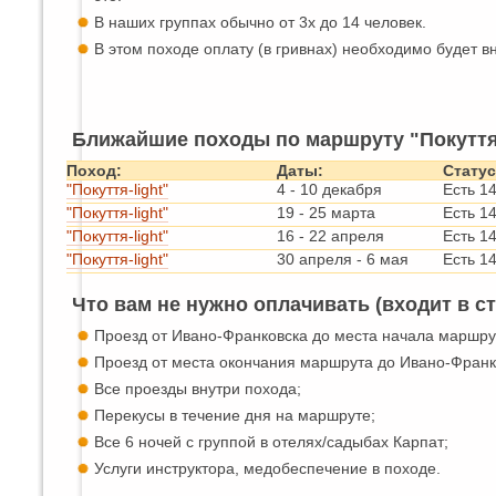
В наших группах обычно от 3х до 14 человек.
В этом походе оплату (в гривнах) необходимо будет 
Ближайшие походы по маршруту "Покуття-
Поход:
Даты:
Статус
"Покуття-light"
4
-
10 декабря
Есть 1
"Покуття-light"
19
-
25 марта
Есть 1
"Покуття-light"
16
-
22 апреля
Есть 1
"Покуття-light"
30 апреля
-
6 мая
Есть 1
Что вам не нужно оплачивать (входит в с
Проезд от Ивано-Франковска до места начала маршру
Проезд от места окончания маршрута до Ивано-Франк
Все проезды внутри похода;
Перекусы в течение дня на маршруте;
Все 6 ночей с группой в отелях/садыбах Карпат;
Услуги инструктора, медобеспечение в походе.