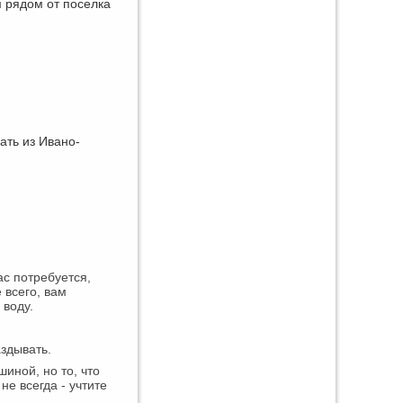
м рядом от поселка
ать из Ивано-
вас потребуется,
 всего, вам
 воду.
аздывать.
иной, но то, что
не всегда - учтите