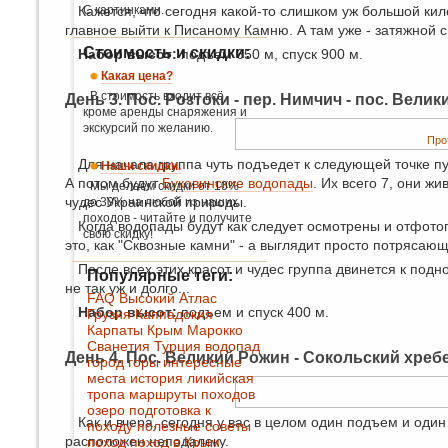
Кажется, что сегодня какой-то слишком уж большой кил
С картинками.
главное выйти к Писаному Камню. А там уже - затяжной 
Стоимость и скидки:
Набор высот:
подъем 650 м, спуск 900 м.
Какая цена?
В стоимость входит всё,
День 3. Пос. Розтоки - пер. Нимчич - пос. Велик
кроме аренды снаряжения и
экскурсий по желанию.
Про
Для начала группа чуть подъедет к следующей точке пу
Наши скидки.
А потом будут
Буковинские водопады
. Их всего 7, они ж
Мы делаем скидки от 10%
чудес Украинской природы.
до 30% на любой из наших
походов - читайте и получите
Когда водопады будут как следует осмотрены и отфото
свою скидку!
это, как "Сквозные камни" - а выглядит просто потряса
После всех этих красот и чудес группа двинется к подн
Популярные теги:
не так уж и долго...
FAQ
Высокий Атлас
Набор высот:
подъем и спуск 400 м.
Грузия
Каппадокия
Карпаты
Крым
Марокко
Сванетия
Турция
водопад
День 4. Пос. Великий Рожин - Сокольский хребет
город
горы
интересные
места
история
ликийская
тропа
маршруты походов
озеро
подготовка к
Как и вчера, сегодня у вас в целом один подъем и один
походу
полезные советы
расположен неподалеку.
поход
поход в Крым