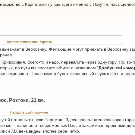
накомство с Карпатами лучше всего именно с Покуття, насыщенног
Поселок Криворивня, Карпаты
и выезжает в Верховину. Желающие могут приехать в Верховину зар
аранее.
Криворивня. Всего-то и надо, перевалить через одну гору. Но, во-
вторых, по пути вы посетите объект с названием "
Довбушеві комо
ыл сокровища. После комор будет живописный спуск в село и перв
ос. Розтоки. 21 км.
На карпатской полонине
другой стороны от реки Черемош. Здесь расположена знаковая гора
лько мог - начиная от современных Вась и заканчивая древними до
аписи XIX века видны вполне себе четко.