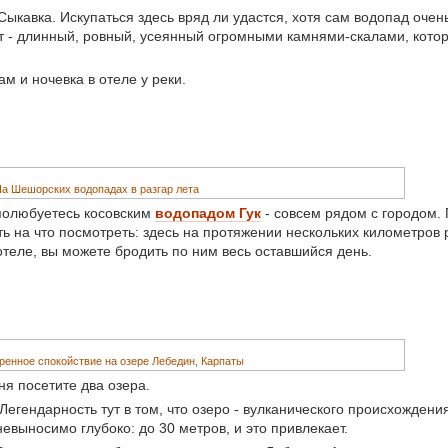
ыкавка. Искупаться здесь вряд ли удастся, хотя сам водопад очен
т - длинный, ровный, усеянный огромными камнями-скалами, котор
м и ночевка в отеле у реки.
а Шешорских водопадах в разгар лета
 полюбуетесь косовским
водопадом Гук
- совсем рядом с городом.
 на что посмотреть: здесь на протяжении нескольких километров 
отеле, вы можете бродить по ним весь оставшийся день.
енное спокойствие на озере Лебедин, Карпаты
я посетите два озера.
 Легендарность тут в том, что озеро - вулканического происхождени
евыносимо глубоко: до 30 метров, и это привлекает.