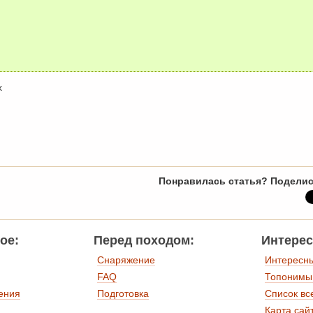
х
Понравилась статья? Поделис
ое:
Перед походом:
Интерес
Снаряжение
Интересн
FAQ
Топонимы
ения
Подготовка
Список вс
Карта сай