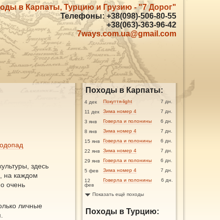
оды в Карпаты, Турцию и Грузию - "7 Дорог"
Телефоны: +38(098)-506-80-55
+38(063)-363-96-42
7ways.com.ua@gmail.com
Походы в Карпаты:
Покуття-light
7 дн.
4 дек
Зима номер 4
7 дн.
11 дек
Говерла и полонины
6 дн.
3 янв
Зима номер 4
7 дн.
8 янв
Говерла и полонины
6 дн.
15 янв
одопад
Зима номер 4
7 дн.
22 янв
Говерла и полонины
6 дн.
29 янв
культуры, здесь
Зима номер 4
7 дн.
5 фев
, на каждом
Говерла и полонины
6 дн.
12
но очень
фев
Показать ещё походы
Только личные
Походы в Турцию:
.