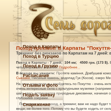
Поход в Карпаты
Поход-треккинг в Карпаты "Покуття-
Треккинг без рюкзаков по Карпатам на 7 дней:
Поход в Турцию
Поход в Карпаты
- 7 дней; 104 км; 4500 грн. (173 $).
В
Поход в Грузию
четырехразовое питание.
Подробнее...
В походе вы увидите:
Протяте каміння, Довбушеві ком
Расписание
Сыкавка
, Писаный камень, водопад Гук (Косов), озеро Ме
На этом маршруте вы пройдетесь по Покуттю - очень инте
Отзывы и фото
очень интересные села с культурными музеями (например
шагу здесь встречаются природные диковинки, начиная с
Подать заявку
глубокими озерами.
Поскольку это не поход, а треккинг, вам не надо будет
Снаряжение
вещи, не более того. Потому что вы будете ходить от сел