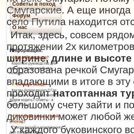
Советы в поход
Смугарские. А еще иногда 
Форум
село Путила находится от
О нас
Итак, здесь, совсем рядом
протяжении 2х километро
Информация:
ширине, длине и высоте
Как пойти в поход?
Короткое руководство для
образована речкой Смугари
тех, кто ни разу не был в
походах.
впадающими в итоге в эту 
Что такое поход?
проходит
натоптанная ту
Как мы будем кушать? Где
мы будем спать? Как много
будем ходить? Ответы - в
большому счету зайти и п
этой статье.
диковинки может любой ж
Что нужно взять с собой
в поход?
У каждого буковинского в
Список вещей и снаряжения
для похода в горы.