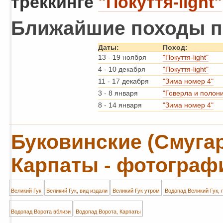
треккинге
"Покуття-light"
Ближайшие походы п
Даты:
Поход:
13
-
19 ноября
"Покуття-light"
4
-
10 декабря
"Покуття-light"
11
-
17 декабря
"Зима номер 4"
3
-
8 января
"Говерла и полон
8
-
14 января
"Зима номер 4"
Буковинские (Смуга
Карпаты - фотограф
Великий Гук
Великий Гук, вид издали
Великий Гук утром
Водопад Великий Гук,
Водопад Ворота вблизи
Водопад Ворота, Карпаты