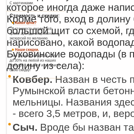
С картинками.
которое иногда даже напис
Стоимость и скидки:
Кроме того, вход в долину
Какая цена?
большой щит со схемой, г
В стоимость входит всё,
кроме аренды снаряжения и
экскурсий по желанию.
нарисовано, какой водопад
Наши скидки.
Буковинские водопады (в п
Мы делаем скидки от 10%
до 30% на любой из наших
долину из села):
походов - читайте и получите
свою скидку!
Ковбер.
Назван в честь п
Румынской власти бетонн
мельницы. Названия здес
- всего 3,5 метров, и, ве
Сыч.
Вроде бы назван так