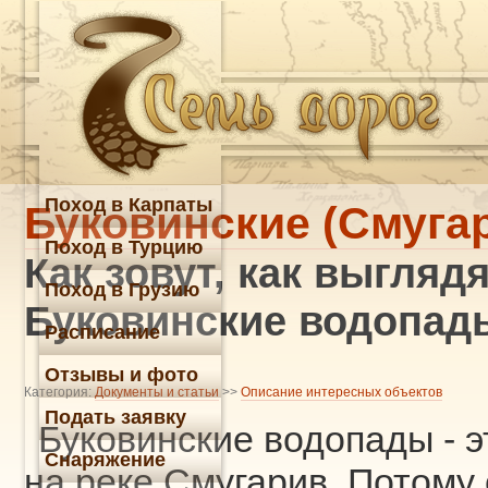
Поход в Карпаты
Буковинские (Смуга
Поход в Турцию
Как зовут, как выгляд
Поход в Грузию
Буковинские водопад
Расписание
Отзывы и фото
Категория:
Документы и статьи
>>
Описание интересных объектов
Подать заявку
Буковинские водопады - э
Снаряжение
на реке Смугарив. Потому