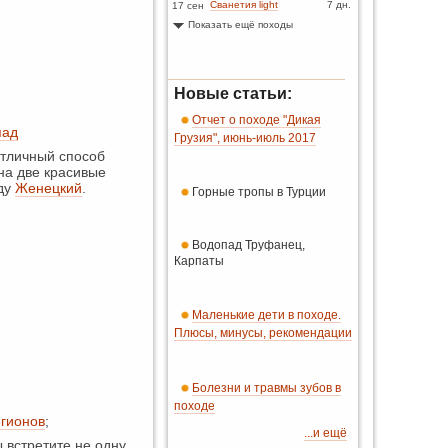
Сванетия light
7 дн.
17 сен
Показать ещё походы
Новые статьи:
Отчет о походе "Дикая
пад
Грузия", июнь-июль 2017
отличный способ
на две красивые
аду
Женецкий
.
Горные тропы в Турции
Водопад Труфанец,
Карпаты
Маленькие дети в походе.
Плюсы, минусы, рекомендации
Болезни и травмы зубов в
походе
гионов
;
...и ещё
 встретите не одну