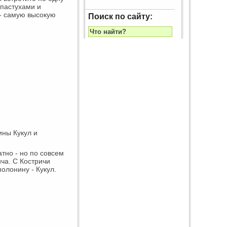
 пастухами и
- самую высокую
Поиск по сайту:
ины Кукул и
тно - но по совсем
ча. С Костричи
полонину - Кукул.