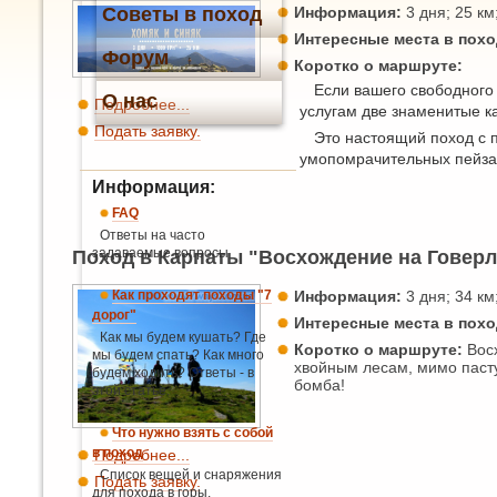
Советы в поход
Информация:
3 дня; 25 км;
Интересные места в похо
Форум
Коротко о маршруте:
Если вашего свободного 
О нас
Подробнее...
услугам две знаменитые 
Подать заявку.
Это настоящий поход с 
умопомрачительных пейза
Информация:
FAQ
Ответы на часто
задаваемые вопросы
Поход в Карпаты "Восхождение на Говерл
Как проходят походы "7
Информация:
3 дня; 34 км;
дорог"
Интересные места в похо
Как мы будем кушать? Где
Коротко о маршруте:
Восх
мы будем спать? Как много
хвойным лесам, мимо пасту
будем ходить? Ответы - в
бомба!
этой статье.
Что нужно взять с собой
в поход
Подробнее...
Список вещей и снаряжения
Подать заявку.
для похода в горы.