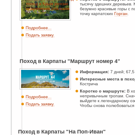
поход в Крым
рюкзак
тысячу здешних деревьев. 
снаряжение
спальник
безумно красивые горы с 
точку карпатских
Горган
.
Подробнее...
Подать заявку.
Поход в Карпаты "Маршрут номер 4"
Информация:
7 дней; 67,5 
Интересные места в похо
Кострича
Коротко о маршруте:
В хо
непривычным тропам. Снача
Подробнее...
выйдете к легендарному о
Подать заявку.
Чтобы снова полюбоваться 
Поход в Карпаты "На Поп-Иван"