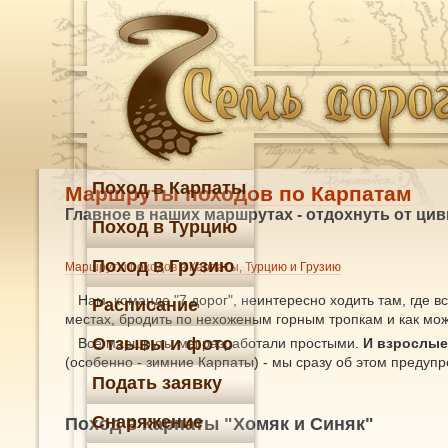
Поход в Карпаты
Маршруты походов по Карпатам
Главное в наших маршрутах - отдохнуть от ци
Поход в Турцию
Поход в Грузию
Маршруты походов в Карпаты, Турцию и Грузию
Нам, команде "7 дорог", неинтересно ходить там, где 
Расписание
местах, бродить по нехоженым горным тропкам и как мож
Отзывы и фото
Все маршруты мы разработали простыми.
И взрослые,
(особенно - зимние Карпаты) - мы сразу об этом предупр
Подать заявку
Снаряжение
Поход в Карпаты "Хомяк и Синяк"