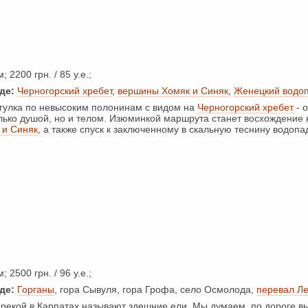
; 2200 грн. / 85 у.е.;
де:
Черногорский хребет
,
вершины Хомяк и Синяк
,
Женецкий водо
улка по невысоким полонинам с видом на
Черногорский хребет
- 
олько душой, но и телом. Изюминкой маршрута станет восхождение 
 и Синяк
, а также спуск к заключенному в скальную теснину водоп
; 2500 грн. / 96 у.е.;
де:
Горганы
, гора Сывуля, гора Грофа, село Осмолода,
перевал Ле
екой в Карпатах называют здешние ели. Мы думаем, по дороге вы