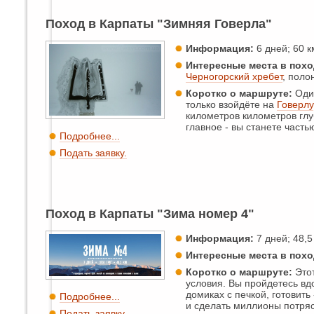
Поход в Карпаты "Зимняя Говерла"
Информация:
6 дней; 60 км
Интересные места в похо
Черногорский хребет
, поло
Коротко о маршруте:
Один
только взойдёте на
Говерлу
километров километров глу
главное - вы станете час
Подробнее...
Подать заявку.
Поход в Карпаты "Зима номер 4"
Информация:
7 дней; 48,5 
Интересные места в похо
Коротко о маршруте:
Этот
условия. Вы пройдетесь вд
домиках с печкой, готовить
Подробнее...
и сделать миллионы потря
Подать заявку.