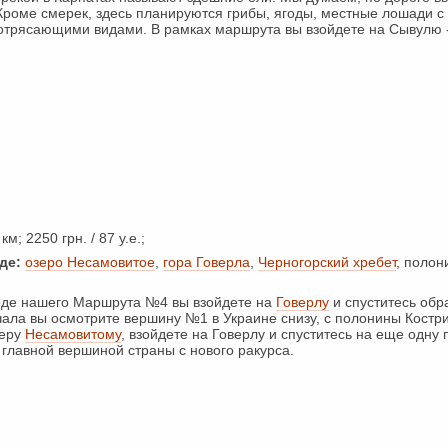
Кроме смерек, здесь планируются грибы, ягоды, местные лошади с
потрясающими видами. В рамках маршрута вы взойдете на Сывулю 
км; 2250 грн. / 87 у.е.;
де:
озеро Несамовитое
,
гора Говерла
,
Черногорский хребет
, полон
де нашего Маршрута №4 вы взойдете на
Говерлу
и спуститесь обра
ла вы осмотрите вершину №1 в Украине снизу, с полонины Костри
зеру
Несамовитому
, взойдете на Говерлу и спуститесь на еще одну 
главной вершиной страны с нового ракурса.