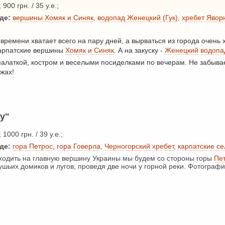
 900 грн. / 35 у.е.;
де:
вершины Хомяк и Синяк
,
водопад Женецкий (Гук)
,
хребет Явор
времени хватает всего на пару дней, а вырваться из города очень х
карпатские вершины
Хомяк и Синяк
. А на закуску -
Женецкий водопа
палаткой, костром и веселыми посиделками по вечерам. Не забыва
жах!
у"
 1000 грн. / 39 у.е.;
де:
гора Петрос
,
гора Говерла
,
Черногорский хребет
,
карпатские се
одить на главную вершину Украины мы будем со стороны горы
Пе
шьих домиков и лугов, проведя две ночи у горной реки. Фотографи