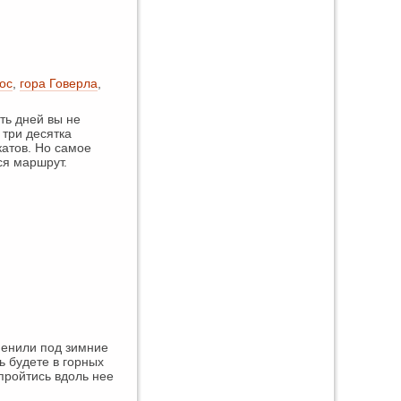
ос
,
гора Говерла
,
ть дней вы не
 три десятка
катов. Но самое
ся маршрут.
менили под зимние
ь будете в горных
 пройтись вдоль нее