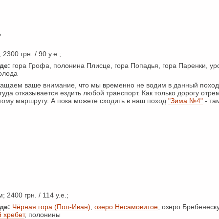
"
 2300 грн. / 90 у.е.;
де:
гора Грофа, полонина Плисце, гора Попадья, гора Паренки, ур
олода
щаем ваше внимание, что мы временно не водим в данный поход:
туда отказывается ездить любой транспорт. Как только дорогу отре
тому маршруту. А пока можете сходить в наш поход
"Зима №4"
- та
; 2400 грн. / 114 у.е.;
де:
Чёрная гора (Поп-Иван)
,
озеро Несамовитое
, озеро Бребенеск
 хребет
, полонины