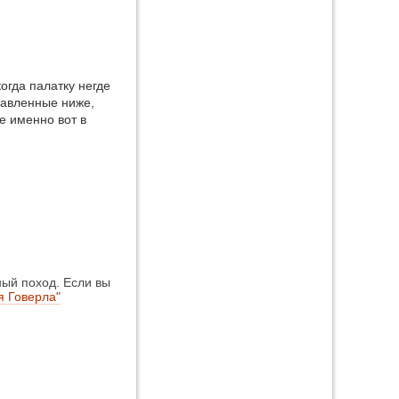
огда палатку негде
тавленные ниже,
е именно вот в
ый поход. Если вы
я Говерла"