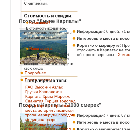
С картинками.
Стоимость и скидки:
Поход "Дикие Карпаты"
Какая цена?
В стоимость входит всё,
Информация:
6 дней; 71 км
кроме аренды снаряжения и
экскурсий по желанию.
Интересные места в похо
Коротко о маршруте:
Прог
Наши скидки.
отдохнуть в Карпатах не т
обзорные вершины -
Хомяк
Мы делаем скидки от 10%
до 30% на любой из наших
походов - читайте и получите
свою скидку!
Подробнее...
Подать заявку.
Популярные теги:
FAQ
Высокий Атлас
Грузия
Каппадокия
Карпаты
Крым
Марокко
Сванетия
Турция
водопад
Поход в Карпаты "1000 смерек"
город
горы
интересные
места
история
ликийская
тропа
маршруты походов
Информация:
7 дней; 87 км
медицина
озеро
Интересные места в похо
подготовка к походу
полезные советы
поход
Коротко о маршруте:
Смер