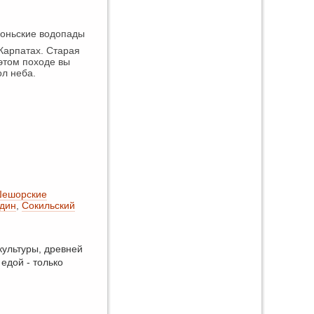
роньские водопады
Карпатах. Старая
 этом походе вы
ол неба.
ешорские
един
,
Сокильский
 культуры, древней
 едой - только