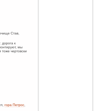
очище Став,
 дорога к
монтируют, мы
м тоже чертовски
ул,
гора Петрос
,