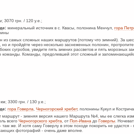
; 3070 грн. / 120 у.е.;
де:
минеральный источник в с. Квасы, полонина Менчул,
гора Петр
нины
 из самых сложных наших маршрутов (потому что зимний). За шес
, но и пройдёте через несколько заснеженных полонин, протропите
боких сугробов, увидите пять зимних рассветов и пять морозных за
тью команды. Команды, предолевшей этот сложный и запоминающий
км; 3300 грн. / 130 у.е.;
де:
гора Говерла
,
Черногорский хребет
, полонины Кукул и Кострича
 маршрут - зимняя версия нашего Маршрута №4, мы ее слегка из
оль всего
Черногорского хребта
, от
Поп-Ивана
до
Говерлы
. Ночеват
 - там же. И хотя саму Говерлу в этом походе покорить не удастся -
сающих фотографий - очень даже вполне.