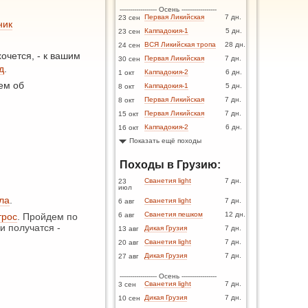
------------------ Осень -----------------
Первая Ликийская
7 дн.
23 сен
ник
Каппадокия-1
5 дн.
23 сен
ВСЯ Ликийская тропа
28 дн.
24 сен
очется, - к вашим
Первая Ликийская
7 дн.
30 сен
д
.
Каппадокия-2
6 дн.
1 окт
ем об
Каппадокия-1
5 дн.
8 окт
Первая Ликийская
7 дн.
8 окт
Первая Ликийская
7 дн.
15 окт
Каппадокия-2
6 дн.
16 окт
Показать ещё походы
Походы в Грузию:
Сванетия light
7 дн.
23
июл
ла
.
Сванетия light
7 дн.
6 авг
Сванетия пешком
12 дн.
трос
. Пройдем по
6 авг
и получатся -
Дикая Грузия
7 дн.
13 авг
Сванетия light
7 дн.
20 авг
Дикая Грузия
7 дн.
27 авг
------------------ Осень -----------------
Сванетия light
7 дн.
3 сен
Дикая Грузия
7 дн.
10 сен