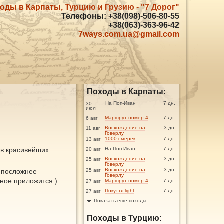
оды в Карпаты, Турцию и Грузию - "7 Дорог"
Телефоны: +38(098)-506-80-55
+38(063)-363-96-42
7ways.com.ua@gmail.com
Походы в Карпаты:
На Поп-Иван
7 дн.
30
июл
Маршрут номер 4
7 дн.
6 авг
Восхождение на
3 дн.
11 авг
Говерлу
1000 смерек
7 дн.
13 авг
 в красивейших
На Поп-Иван
7 дн.
20 авг
Восхождение на
3 дн.
25 авг
Говерлу
Восхождение на
3 дн.
и посложнее
25 авг
Говерлу
ьное приложится:)
Маршрут номер 4
7 дн.
27 авг
Покуття-light
7 дн.
27 авг
Показать ещё походы
Походы в Турцию: