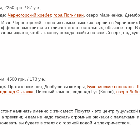
; 2250 грн. / 87 у.е.;
де:
Черногорский хребет
,
гора Поп-Иван
, озеро Маричейка, Дземб
Иван Черногорский - одна из самых высоких вершин в Украинских 
эффектно смотрится и отличает его от остальных, обычных, гор. В
аном издали, чтобы к концу похода взойти на самый верх, под куп
м; 4500 грн. / 173 у.е.;
де:
Протяте каміння, Довбушевы коморы,
Буковинские водопады
,
Ш
водопад Сыкавка
, Писаный камень, водопад Гук (Косов),
озеро Леб
стоит начинать именно с этих мест. Покуття - это центр гуцульской
 а треккинг, и вам не надо таскать огромные рюкзаки с палатками и
очевать вы будете в отелях с горячей водой и электричеством.