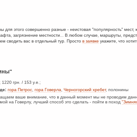
ы для этого совершенно разные - неистовая "популярность" мест, к
афта, загрязнение местности... В любом случае, маршруты, предс
ем сводить вас в отдельный тур. Просто
в заявке
укажите, что хотит
ины"
 1220 грн. / 153 у.е.;
де:
гора Петрос
,
гора Говерла
,
Черногорский хребет
, полонины
щаем ваше внимание, что в данный момент мы не проводим данн
мой на Говерлу, лучший способ это сделать - пойти в поход
"Зимня