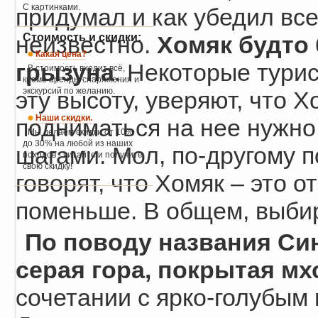
С картинками.
придумал и как убедил все
Стоимость и скидки:
неизвестно.
Хомяк будто 
Какая цена?
грызуна
. Некоторые тури
В стоимость входит всё,
кроме аренды снаряжения и
экскурсий по желанию.
эту высоту, уверяют, что Х
Наши скидки.
подниматься на нее нужно
Мы делаем скидки от 10%
до 30% на любой из наших
шагами. Мол, по-другому п
походов - читайте и получите
свою скидку!
говорят, что Хомяк – это о
поменьше. В общем, выбир
По поводу названия Син
серая гора, покрытая мх
сочетании с ярко-голубым