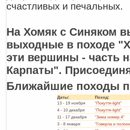
счастливых и печальных.
На Хомяк с Синяком в
выходные в походе "Х
эти вершины - часть 
Карпаты". Присоединя
Ближайшие походы п
Даты:
Поход:
13
-
19 ноября
"Покуття-light"
4
-
10 декабря
"Покуття-light"
11
-
17 декабря
"Зима номер 4"
3
-
8 января
"Говерла и полон