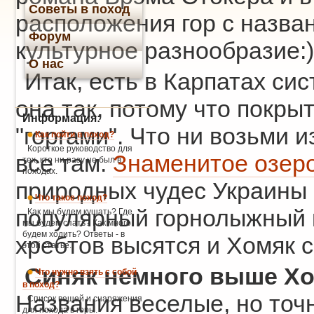
Советы в поход
расположения гор с назва
Форум
культурное разнообразие:)
О нас
Итак, есть в Карпатах си
она так, потому что покр
Информация:
"горгами". Что ни возьми 
Как пойти в поход?
Короткое руководство для
все там.
Знаменитое озер
тех, кто ни разу не был в
походах.
природных чудес Украины -
Что такое поход?
популярный горнолыжный к
Как мы будем кушать? Где
мы будем спать? Как много
будем ходить? Ответы - в
хребтов высятся и Хомяк 
этой статье.
Синяк немного выше Хом
Что нужно взять с собой
в поход?
Названия веселые, но точн
Список вещей и снаряжения
для похода в горы.