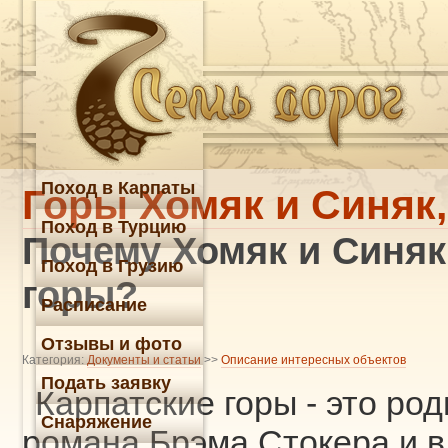
Поход в Карпаты
Горы Хомяк и Синяк
Поход в Турцию
Почему Хомяк и Синяк 
Поход в Грузию
горы?
Расписание
Отзывы и фото
Категория:
Документы и статьи
>>
Описание интересных объектов
Подать заявку
Карпатские горы - это ро
Снаряжение
романа Брэма Стокера и в