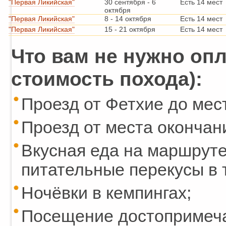
"Первая Ликийская"
30 сентября
-
6
Есть 14 мест
октября
"Первая Ликийская"
8
-
14 октября
Есть 14 мест
"Первая Ликийская"
15
-
21 октября
Есть 14 мест
Что вам не нужно опл
стоимость похода):
Проезд от Фетхие до мес
Проезд от места окончан
Вкусная еда на маршруте:
питательные перекусы в 
Ночёвки в кемпингах;
Посещение достопримеча