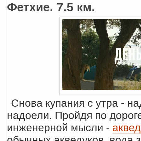
Фетхие. 7.5 км.
Снова купания с утра - н
надоели. Пройдя по дороге
инженерной мысли -
аквед
обычных акведуков, вода з