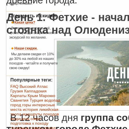
древние города.
С картинками.
День 1. Фетхие - нача
Стоимость и скидки:
Какая цена?
стоянка над Олюдениз
В стоимость входит всё,
кроме аренды снаряжения и
экскурсий по желанию.
Наши скидки.
Мы делаем скидки от 10%
до 30% на любой из наших
походов - читайте и получите
свою скидку!
Популярные теги:
FAQ
Высокий Атлас
Грузия
Каппадокия
Карпаты
Крым
Марокко
Сванетия
Турция
водопад
город
горы
интересные
места
история
ликийская
тропа
маршруты походов
В 12 часов дня
группа со
медицина
озеро
подготовка к походу
турецком городе Фетхи
полезные советы
поход