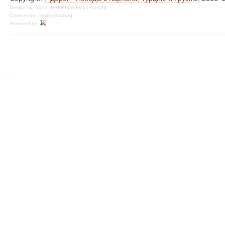
Design by: Yana [HRMFL] & Max [Romah]
Content by: Dmitry [Krabat]
Powered by: