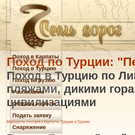
Поход в Карпаты
Поход по Турции: "П
Поход в Турцию
Поход в Турцию по Лик
Поход в Грузию
пляжами, дикими гор
Расписание
цивилизациями
Отзывы и фото
Подать заявку
Маршруты походов в Карпаты, Турцию и Грузию
Снаряжение