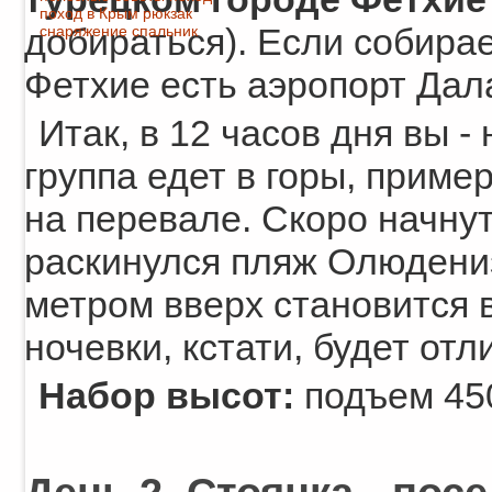
поход в Крым
рюкзак
добираться). Если собирае
снаряжение
спальник
Фетхие есть аэропорт Дал
Итак, в 12 часов дня вы -
группа едет в горы, прим
на перевале. Скоро начнут
раскинулся пляж Олюдениз
метром вверх становится 
ночевки, кстати, будет от
Набор высот:
подъем 450