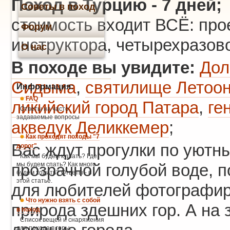
Поход в Турцию
- 7 дней; 
Советы в поход
стоимость входит ВСЁ: про
Форум
инструктора, четырехразов
О нас
В походе вы увидите:
Дол
Сидыма
,
святилище Летоо
Информация:
FAQ
ликийский город Патара
,
ге
Ответы на часто
задаваемые вопросы
акведук Деликкемер
;
Как проходят походы "7
Вас ждут прогулки по уютн
дорог"
Как мы будем кушать? Где
прозрачной голубой воде, 
мы будем спать? Как много
будем ходить? Ответы - в
этой статье.
для любителей фотографир
Что нужно взять с собой
природа здешних гор. А на 
в поход
Список вещей и снаряжения
для похода в горы.