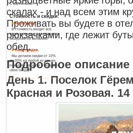
разноцветные яркие горы, 
С картинками.
скалах - и над всем этим 
Стоимость и скидки:
Проживать вы будете в отел
Какая цена?
В стоимость входит всё,
рюкзачками, где лежит буты
кроме аренды снаряжения и
экскурсий по желанию.
обед.
Наши скидки.
Мы делаем скидки от 10%
Подробное описание
до 30% на любой из наших
походов - читайте и получите
свою скидку!
День 1. Поселок Гёре
Красная и Розовая. 14 