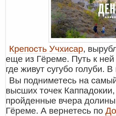
Крепость Учхисар
, выруб
еще из Гёреме. Путь к ней
где живут сугубо голуби. 
Вы подниметесь на самый 
высших точек Каппадокии,
пройденные вчера долины
Гёреме. А вернетесь по
До