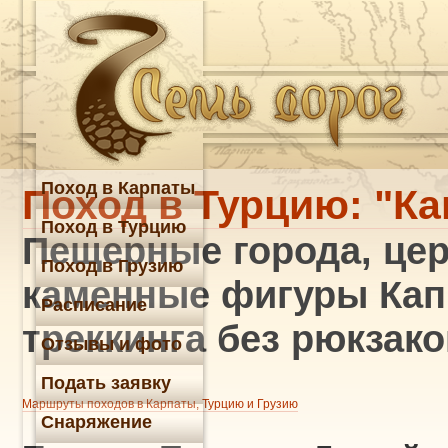
Поход в Карпаты
Поход в Турцию: "К
Поход в Турцию
Пещерные города, це
Поход в Грузию
каменные фигуры Капп
Расписание
треккинга без рюкзако
Отзывы и фото
Подать заявку
Маршруты походов в Карпаты, Турцию и Грузию
Снаряжение