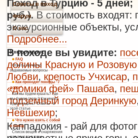
Поход в Турцию
- 5 дней; 
Советы в поход
руб.).
В стоимость входят: 
Форум
экскурсионные объекты, усл
О нас
Подробнее...
В походе вы увидите:
пос
Информация:
FAQ
долины Красную и Розовую
Ответы на часто
задаваемые вопросы
Любви
,
крепость Учхисар
,
п
Как проходят походы "7
«домики фей» Пашаба
,
пещ
дорог"
Как мы будем кушать? Где
подземный город Деринкую
мы будем спать? Как много
будем ходить? Ответы - в
этой статье.
Невшехир
;
Что нужно взять с собой
Каппадокия - рай для фото
в поход
Список вещей и снаряжения
для похода в горы.