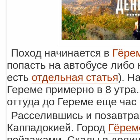
Поход начинается в
Гёре
попасть на автобусе либо 
есть
отдельная статья
). Н
Гереме примерно в 8 утра.
оттуда до Гереме еще час 
Расселившись и позавтра
Каппадокией. Город
Гёрем
пейзажами. Скалы в доли