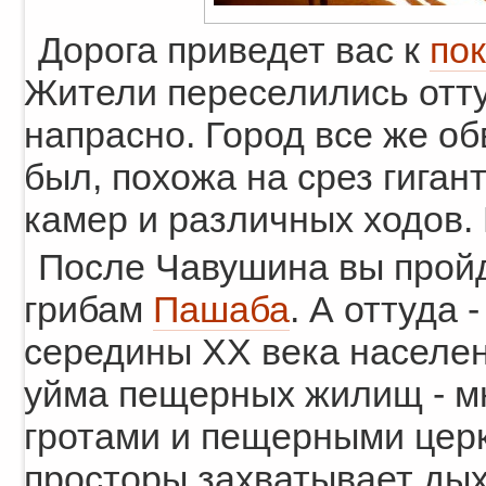
Дорога приведет вас к
по
Жители переселились оттуд
напрасно. Город все же об
был, похожа на срез гиган
камер и различных ходов
После Чавушина вы пройд
грибам
Пашаба
. А оттуда 
середины ХХ века населе
уйма пещерных жилищ - м
гротами и пещерными церк
просторы захватывает дых