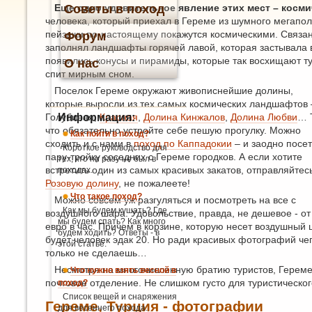
Еще одно удивительное явление этих мест – косм
Советы в поход
человека, который приехал в Гереме из шумного мегапо
пейзажи по-настоящему покажутся космическими. Связан
Форум
заполнял ландшафты горячей лавой, которая застывала
появились конусы и пирамиды, которые так восхищают т
О нас
спит мирным сном.
Поселок Гереме окружают живописнейшие долины,
которые выросли из тех самых космических ландшафтов 
Голубиная,
Информация:
Красная
,
Долина Кинжалов
,
Долина Любви
… 
что обязательно устройте себе пешую прогулку. Можно
Как пойти в поход?
сходить и с нами в
поход по Каппадокии
– и заодно посет
Короткое руководство для
пару-тройку соседних с Гереме городков. А если хотите
тех, кто ни разу не был в
встретить один из самых красивых закатов, отправляйтес
походах.
Розовую долину
, не пожалеете!
Что такое поход?
Можно совсем уж разгуляться и посмотреть на все с
Как мы будем кушать? Где
воздушного шара. Удовольствие, правда, не дешевое - от
мы будем спать? Как много
евро в час. Причем в корзине, которую несет воздушный 
будем ходить? Ответы - в
будет человек эдак 20. Но ради красивых фотографий че
этой статье.
только не сделаешь…
Несмотря на многочисленную братию туристов, Гереме д
Что нужно взять весной в
почтовое отделение. Не слишком густо для туристическог
поход?
Список вещей и снаряжения
Гереме, Турция - фотографии
для весеннего похода.