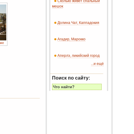
Сколько живет спальный
мешок
Долина Чат, Каппадокия
Агадир, Марокко
еме
Аперлэ, ликийский город
...и ещё
Поиск по сайту: