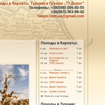
оды в Карпаты, Турцию и Грузию - "7 Дорог"
Телефоны: +38(098)-506-80-55
+38(063)-363-96-42
7ways.com.ua@gmail.com
Походы в Карпаты:
Мармаросы-эксп
8 дн.
6 авг
Покуття-эксп
7 дн.
14 авг
Восхождение на
3 дн.
23 авг
Говерлу
1000 смерек
7 дн.
28 авг
------------------ Осень -----------------
Маршрут номер 4
7 дн.
4 сен
Дикие Карпаты
6 дн.
11 сен
1000 смерек
7 дн.
18 сен
Дикие Карпаты
6 дн.
25 сен
Хомяк и Синяк
3 дн.
14 окт
Показать ещё походы
Походы в Турцию: