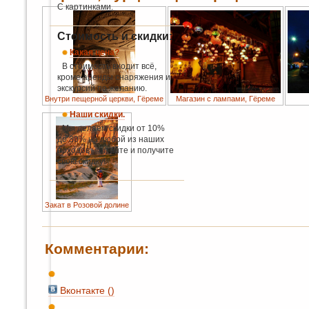
С картинками.
Стоимость и скидки:
Какая цена?
В стоимость входит всё,
кроме аренды снаряжения и
экскурсий по желанию.
Внутри пещерной церкви, Гёреме
Магазин с лампами, Гёреме
Наши скидки.
Мы делаем скидки от 10%
до 30% на любой из наших
походов - читайте и получите
свою скидку!
Закат в Розовой долине
Комментарии:
Вконтакте (
)