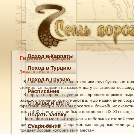
Поход в Карпаты
Гереме - Турция
Поход в Турцию
Документы и статьи
Поход в Грузию
В поселок Гереме путешественники едут буквально тол
столице Каппадокии на каждом шагу вы становитесь сви
Расписание
В первую очередь вы удивитесь древним церквям, вы
распространения христианства
, и до наших дней сохр
Отзывы и фото
фресками внутри. В самом поселке и ближайших окрестн
около 400. Почти все они были построены в IX-XI веках, 
Подать заявку
Часть домов местных горожан и небольших отелей тож
привлекают туристов. Современные пещерные жилища зде
Снаряжение
придает особый колорит этим местам.