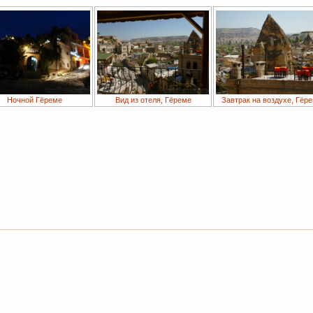
Ночной Гёреме
Вид из отеля, Гёреме
Завтрак на воздухе, Гёр