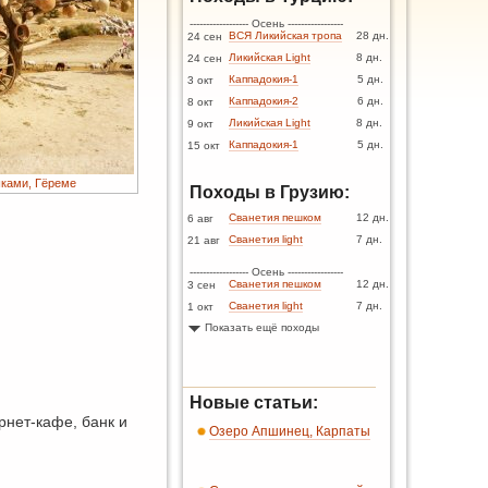
------------------ Осень -----------------
ВСЯ Ликийская тропа
28 дн.
24 сен
Ликийская Light
8 дн.
24 сен
Каппадокия-1
5 дн.
3 окт
Каппадокия-2
6 дн.
8 окт
Ликийская Light
8 дн.
9 окт
Каппадокия-1
5 дн.
15 окт
шками, Гёреме
Походы в Грузию:
Сванетия пешком
12 дн.
6 авг
Сванетия light
7 дн.
21 авг
------------------ Осень -----------------
Сванетия пешком
12 дн.
3 сен
Сванетия light
7 дн.
1 окт
Показать ещё походы
Новые статьи:
рнет-кафе, банк и
Озеро Апшинец, Карпаты