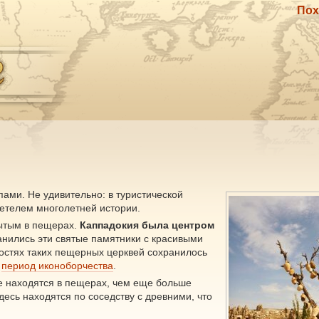
Пох
пами. Не удивительно: в туристической
детелем многолетней истории.
рытым в пещерах.
Каппадокия была центром
анились эти святые памятники с красивыми
остях таких пещерных церквей сохранилось
в
период иконоборчества
.
е находятся в пещерах, чем еще больше
сь находятся по соседству с древними, что