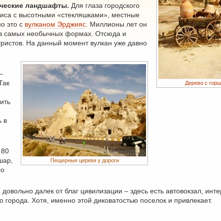
ические ландшафты.
Для глаза городского
лиса с высотными «стекляшками», местные
о это с
вулканом Эрджияс
. Миллионы лет он
 в самых необычных формах. Отсюда и
уристов. На данный момент вулкан уже давно
–
Так
Дерево с гор
ить
ь в
 80
шар,
Пещерные церкви у дороги
го
овольно далек от благ цивилизации – здесь есть автовокзал, инте
о города. Хотя, именно этой диковатостью поселок и привлекает.