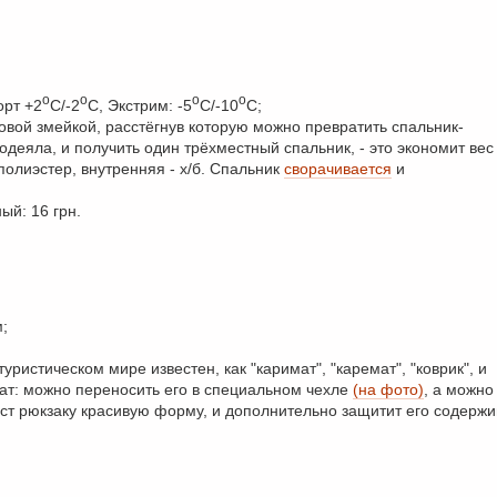
о
о
о
о
орт +2
С/-2
С, Экстрим: -5
С/-10
С;
ковой змейкой, расстёгнув которую можно превратить спальник-
одеяла, и получить один трёхместный спальник, - это экономит вес
полиэстер, внутренняя - х/б. Спальник
сворачивается
и
ый: 16 грн.
;
ристическом мире известен, как "каримат", "каремат", "коврик", и
мат: можно переносить его в специальном чехле
(на фото)
, а можно
даст рюкзаку красивую форму, и дополнительно защитит его содерж