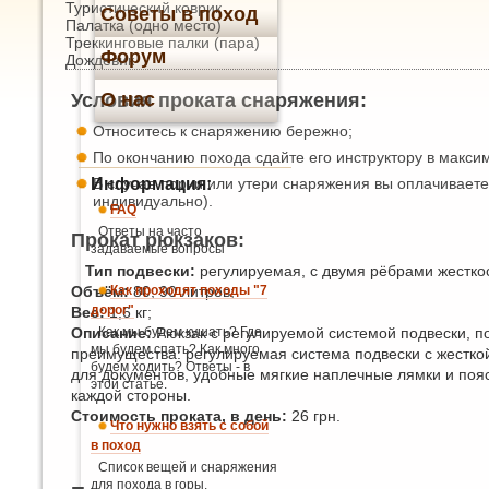
Туристический коврик
Советы в поход
Палатка (одно место)
Треккинговые палки (пара)
Форум
Дождевик
О нас
Условия проката снаряжения:
Относитесь к снаряжению бережно;
По окончанию похода сдайте его инструктору в макси
Информация:
В случае порчи или утери снаряжения вы оплачиваете
индивидуально).
FAQ
Ответы на часто
Прокат рюкзаков:
задаваемые вопросы
Тип подвески:
регулируемая, с двумя рёбрами жестко
Объём:
Как проходят походы "7
80, 90 литров;
дорог"
Вес:
1,6 кг;
Описание:
Как мы будем кушать? Где
Рюкзак с регулируемой системой подвески, п
мы будем спать? Как много
преимущества: регулируемая система подвески с жестко
будем ходить? Ответы - в
для документов, удобные мягкие наплечные лямки и поя
этой статье.
каждой стороны.
Стоимость проката, в день:
26 грн.
Что нужно взять с собой
в поход
Список вещей и снаряжения
для похода в горы.