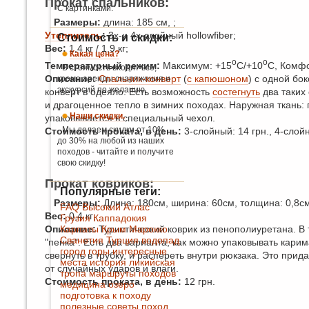
Прокат спальников:
С картинками.
Размеры:
длина: 185 см, ;
Утеплитель
:
3х-и 4х-слойный hollowfiber;
Стоимость и скидки:
Вес:
1,4 кг / 1,9 кг;
Какая цена?
о
о
Температурный режим:
Максимум: +15
С/+10
С, Комф
В стоимость входит всё,
Описание:
Спальник-конверт
(
с капюшоном
) с одной бо
кроме аренды снаряжения и
экскурсий по желанию.
конверт в одеяло. Есть возможность
состегнуть
два таких 
и драгоценное тепло в зимних походах. Наружная ткань: 
Наши скидки.
упаковывается в специальный чехол.
Мы делаем скидки от 10%
Стоимость проката, в день:
3-слойный: 14 грн., 4-слойн
до 30% на любой из наших
походов - читайте и получите
свою скидку!
Прокат ковриков:
Популярные теги:
Размеры:
Длина: 180см, ширина: 60см, толщина: 0,8см
FAQ
Высокий Атлас
Вес:
0,4 кг;
Грузия
Каппадокия
Описание:
Карпаты
Туристический коврик из пенополиуретана. В ту
Крым
Марокко
Сванетия
Турция
водопад
"пенка". Есть два варианта, как можно упаковывать кари
город
горы
интересные
свернуть в трубку, и распереть внутри рюкзака. Это при
места
история
ликийская
от случайных ударов и влаги.
тропа
маршруты походов
Стоимость проката, в день:
12 грн.
медицина
озеро
подготовка к походу
полезные советы
поход