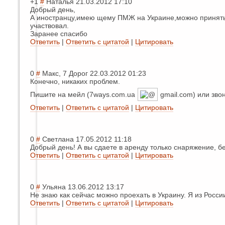
+1
#
Наталья
21.03.2012 17:10
Добрый день,
А иностранцу,имею
щему ПМЖ на Украине,можно принять у
участвовал.
Заранее спасибо
Ответить
|
Ответить с цитатой
|
Цитировать
0
#
Макс, 7 Дорог
22.03.2012 01:23
Конечно, никаких проблем.
Пишите на мейл (
7ways.com.ua
gmail.com
) или зв
Ответить
|
Ответить с цитатой
|
Цитировать
0
#
Светлана
17.05.2012 11:18
Добрый день! А вы сдаете в аренду только снаряжение, бе
Ответить
|
Ответить с цитатой
|
Цитировать
0
#
Ульяна
13.06.2012 13:17
Не знаю как сейчас можно проехать в Украину. Я из Росси
Ответить
|
Ответить с цитатой
|
Цитировать