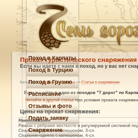
Поход в Карпаты
Прокат туристического снаряжения 
Если вы идете с нами в поход, но у вас нет сн
Поход в Турцию
Поход в Грузию
Категория:
Документы и статьи
>>
Статьи о снаряжении
Если вы идёте
в один из походов "7 дорог" по Карп
Расписание
Читайте в другой статье
про условия проката снаряжен
Отзывы и фото
Цены на прокат снаряжения:
Подать заявку
Наименование
Рюкзак с рёбрами жесткости и регулируемой системой по
Снаряжение
Спальник-одеяло с капюшоном, 3-сл.
Спальник-одеяло с капюшоном, 4-сл.