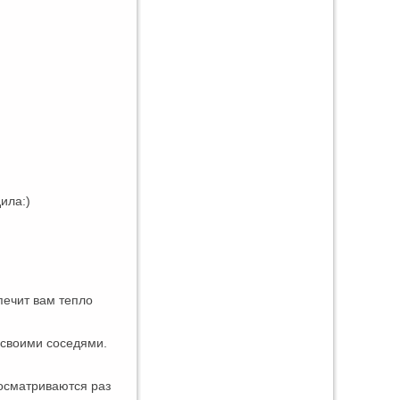
ила:)
печит вам тепло
о своими соседями.
росматриваются раз