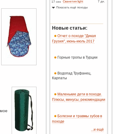
Сванетия light
7 дн.
17 сен
Показать ещё походы
Новые статьи:
Отчет о походе "Дикая
Грузия", июнь-июль 2017
Горные тропы в Турции
Водопад Труфанец,
Карпаты
Маленькие дети в походе.
Плюсы, минусы, рекомендации
имое
Болезни и травмы зубов в
походе
...и ещё