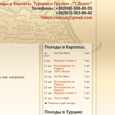
оды в Карпаты, Турцию и Грузию - "7 Дорог"
Телефоны: +38(098)-506-80-55
+38(063)-363-96-42
7ways.com.ua@gmail.com
Походы в Карпаты:
На Поп-Иван
7 дн.
30
июл
Маршрут номер 4
7 дн.
6 авг
Восхождение на
3 дн.
11 авг
Говерлу
1000 смерек
7 дн.
13 авг
у нас напрокат.
На Поп-Иван
7 дн.
20 авг
Восхождение на
3 дн.
25 авг
Говерлу
Восхождение на
3 дн.
25 авг
Говерлу
Маршрут номер 4
7 дн.
27 авг
Покуття-light
7 дн.
27 авг
Показать ещё походы
Походы в Турцию: