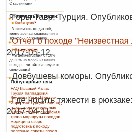
С картинками.
Горы Тавр, Турция. Опубликов
Стоимость и скидки:
Какая цена?
В стоимость входит всё,
кроме аренды снаряжения и
Отчет о походе "Неизвестная 
экскурсий по желанию.
2017-05-12
Наши скидки.
Мы делаем скидки от 10%
до 30% на любой из наших
походов - читайте и получите
свою скидку!
Довбушевы коморы. Опублико
Популярные теги:
FAQ
Высокий Атлас
Грузия
Каппадокия
Где носить тяжести в рюкзаке
Карпаты
Крым
Марокко
Сванетия
Турция
водопад
город
горы
интересные
2017-04-11
места
история
ликийская
тропа
маршруты походов
медицина
озеро
подготовка к походу
полезные советы
поход