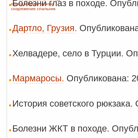
Болезни глаз в походе. Опубл
поход в Крым
рюкзак
снаряжение
спальник
Дартло, Грузия.
Опубликована
Хелвадере, село в Турции. Оп
Мармаросы.
Опубликована: 2
История советского рюкзака.
Болезни ЖКТ в походе. Опубл