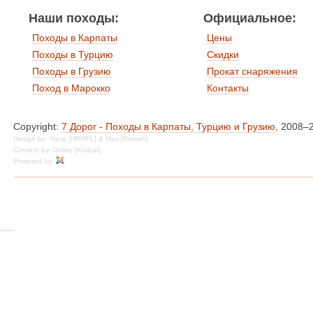
Наши походы:
Официальное:
Походы в Карпаты
Цены
Походы в Турцию
Скидки
Походы в Грузию
Прокат снаряжения
Поход в Марокко
Контакты
Copyright:
7 Дорог - Походы в Карпаты, Турцию и Грузию
, 2008–
Design by: Yana [HRMFL] & Max [Romah]
Content by: Dmitry [Krabat]
Powered by: