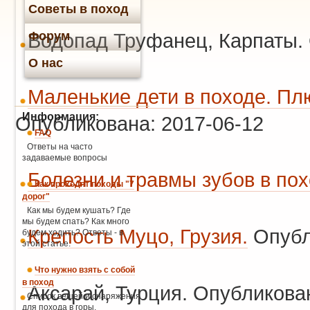
Советы в поход
Форум
Водопад Труфанец, Карпаты. 
О нас
Маленькие дети в походе. Пл
Информация:
Опубликована: 2017-06-12
FAQ
Ответы на часто
задаваемые вопросы
Болезни и травмы зубов в пох
Как проходят походы "7
дорог"
Как мы будем кушать? Где
мы будем спать? Как много
Крепость Муцо, Грузия.
Опубл
будем ходить? Ответы - в
этой статье.
Что нужно взять с собой
в поход
Аксарай, Турция. Опубликова
Список вещей и снаряжения
для похода в горы.