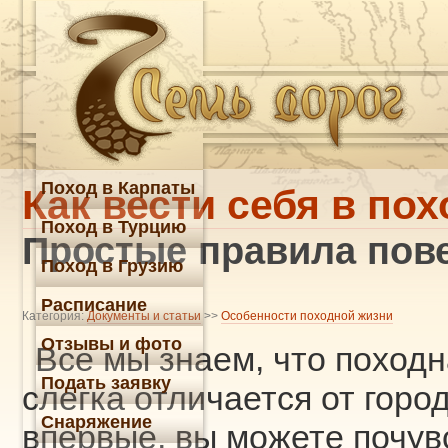
Поход в Карпаты
Как вести себя в пох
Поход в Турцию
Простые правила пове
Поход в Грузию
Расписание
Категория:
Документы и статьи
>>
Особенности походной жизни
Отзывы и фото
Все мы знаем, что походн
Подать заявку
слегка отличается от город
Снаряжение
впервые, вы можете почув