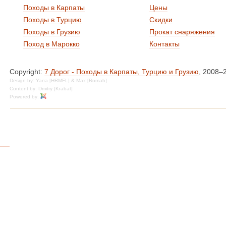
Походы в Карпаты
Цены
Походы в Турцию
Скидки
Походы в Грузию
Прокат снаряжения
Поход в Марокко
Контакты
Copyright:
7 Дорог - Походы в Карпаты, Турцию и Грузию
, 2008–
Design by: Yana [HRMFL] & Max [Romah]
Content by: Dmitry [Krabat]
Powered by: