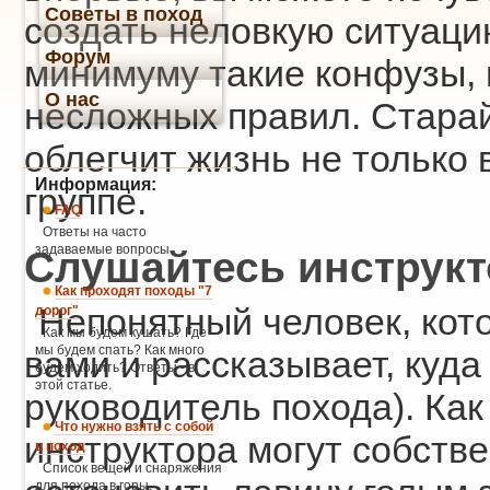
Советы в поход
создать неловкую ситуацию
Форум
минимуму такие конфузы, 
О нас
несложных правил. Старай
облегчит жизнь не только
Информация:
группе.
FAQ
Ответы на часто
задаваемые вопросы
Слушайтесь инструкт
Как проходят походы "7
Непонятный человек, кото
дорог"
Как мы будем кушать? Где
мы будем спать? Как много
вами и рассказывает, куда 
будем ходить? Ответы - в
этой статье.
руководитель похода). Как
Что нужно взять с собой
инструктора могут собств
в поход
Список вещей и снаряжения
для похода в горы.