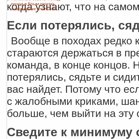
когда узнают, что на само
поход в Крым
рюкзак
снаряжение
спальник
Если потерялись, сяд
Вообще в походах редко к
стараются держаться в пр
команда, в конце концов. 
потерялись, сядьте и сиди
вас найдет. Потому что ес
с жалобными криками, шан
больше, чем выйти на эту 
Сведите к минимуму