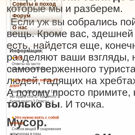
Советы в поход
которые мы и разберем.
Форум
Если уж вы собрались пой
О нас
вещь. Кроме вас, здешней 
есть, найдется еще, конечн
Информация:
разделяют ваши взгляды, н
FAQ
Ответы на часто
самоотверженного туриста
задаваемые вопросы
людей, гадящих на хребтах
Как проходят походы "7
дорог"
А потому просто примите, 
Как мы будем кушать? Где
мы будем спать? Как много
только вы
. И точка.
будем ходить? Ответы - в
этой статье.
Мусор.
Что нужно взять с собой
в поход
Список вещей и снаряжения
для похода в горы.