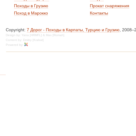
Походы в Грузию
Прокат снаряжения
Поход в Марокко
Контакты
Copyright:
7 Дорог - Походы в Карпаты, Турцию и Грузию
, 2008–
Design by: Yana [HRMFL] & Max [Romah]
Content by: Dmitry [Krabat]
Powered by: