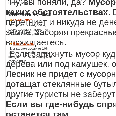
Ну, вы поняли, да?
Мусор
С картинками.
каких обстоятельствах
.
Стоимость и скидки:
перегниет и никуда не ден
Какая цена?
В стоимость входит всё,
земле, засоряя прекрасны
кроме аренды снаряжения и
экскурсий по желанию.
восхищаетесь.
Наши скидки.
Мы делаем скидки от 10%
Если запихнуть мусор куд
до 30% на любой из наших
походов - читайте и получите
дерева или под камушек, о
свою скидку!
Лесник не придет с мусор
дотащат стеклянные бутыл
другие туристы не заберут 
Если вы где-нибудь спря
останется там
.