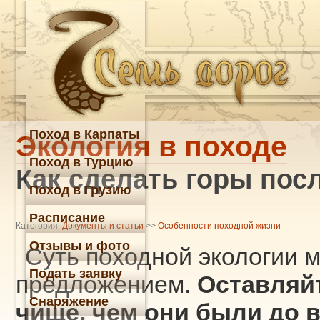
Поход в Карпаты
Экология в походе
Поход в Турцию
Как сделать горы посл
Поход в Грузию
Расписание
Категория:
Документы и статьи
>>
Особенности походной жизни
Отзывы и фото
Суть походной экологии 
Подать заявку
предложением.
Оставляйт
Снаряжение
чище, чем они были до в