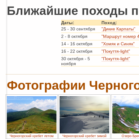
Ближайшие походы п
Даты:
Поход:
25
-
30 сентября
"Дикие Карпаты"
2
-
8 октября
"Маршрут номер 4
14
-
16 октября
"Хомяк и Синяк"
16
-
22 октября
"Покуття-light"
30 октября
-
5
"Покуття-light"
ноября
Фотографии Черного
Черногорский хребет летом
Черногорский хребет зимой
Озеро Бре