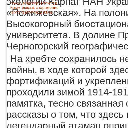
экологии Карпат НАН Укра
поход в Карпаты
поход в
Крым
рюкзак
снаряжение
«Пожижевская». На полони
фото
фотопоход
яйла
Высокогорный биостацион
университета. В долине Пр
Черногорский географичес
На хребте сохранилось н
войны, в ходе которой зд
фортификаций и укреплен
проходили зимой 1914-191
памятка, тесно связанная
рассказы о том, что здесь
легендарный атаман опри