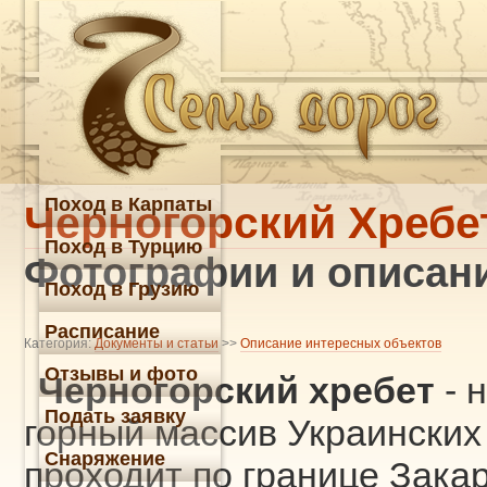
Поход в Карпаты
Черногорский Хребе
Поход в Турцию
Фотографии и описани
Поход в Грузию
Расписание
Категория:
Документы и статьи
>>
Описание интересных объектов
Отзывы и фото
Черногорский хребет
- 
Подать заявку
горный массив Украинских 
Снаряжение
проходит по границе Зака