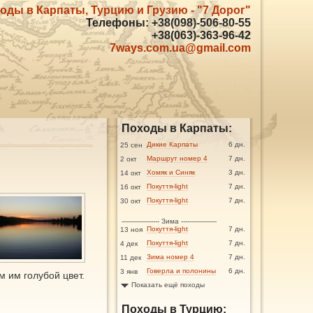
оды в Карпаты, Турцию и Грузию - "7 Дорог"
Телефоны: +38(098)-506-80-55
+38(063)-363-96-42
7ways.com.ua@gmail.com
Походы в Карпаты:
Дикие Карпаты
6 дн.
25 сен
Маршрут номер 4
7 дн.
2 окт
Хомяк и Синяк
3 дн.
14 окт
Покуття-light
7 дн.
16 окт
Покуття-light
7 дн.
30 окт
------------------ Зима -----------------
Покуття-light
7 дн.
13 ноя
Покуття-light
7 дн.
4 дек
Зима номер 4
7 дн.
11 дек
Говерла и полонины
6 дн.
3 янв
 им голубой цвет.
Показать ещё походы
Походы в Турцию: