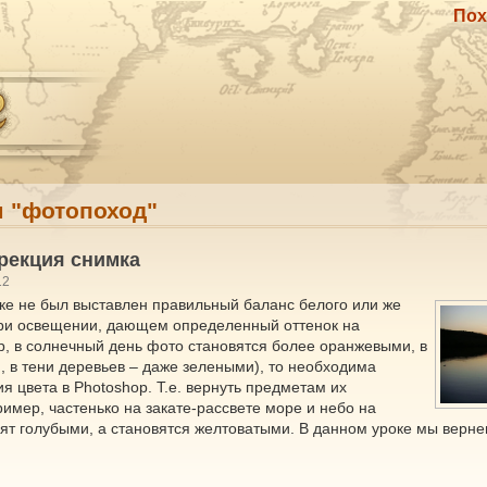
Пох
м "фотопоход"
ррекция снимка
12
ке не был выставлен правильный баланс белого или же
ри освещении, дающем определенный оттенок на
, в солнечный день фото становятся более оранжевыми, в
 в тени деревьев – даже зелеными), то необходима
 цвета в Photoshop. Т.е. вернуть предметам их
имер, частенько на закате-рассвете море и небо на
т голубыми, а становятся желтоватыми. В данном уроке мы вернем