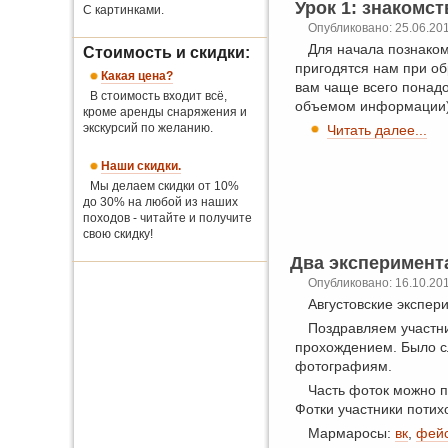
Урок 1: знакомст
С картинками.
Опубликовано: 25.06.20
Для начала познако
Стоимость и скидки:
пригодятся нам при об
Какая цена?
вам чаще всего понадо
В стоимость входит всё,
объемом информации)
кроме аренды снаряжения и
экскурсий по желанию.
Читать далее...
Наши скидки.
Мы делаем скидки от 10%
до 30% на любой из наших
походов - читайте и получите
свою скидку!
Два эксперимент
Опубликовано: 16.10.20
Августовские экспе
Поздравляем участни
прохождением. Было сл
фотографиям.
Часть фоток можно 
Фотки участники потих
Мармаросы:
вк
,
фейс