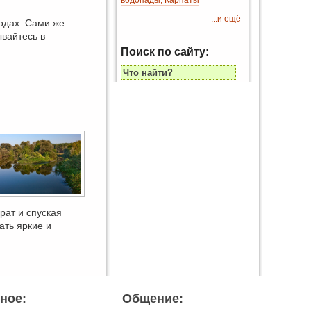
водопады, Карпаты
...и ещё
одах. Сами же
ывайтесь в
Поиск по сайту:
рат и спуская
ать яркие и
ное:
Общение: