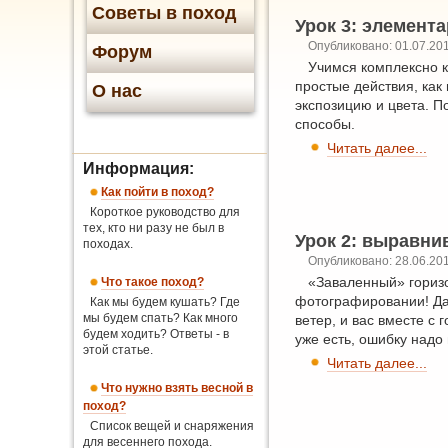
Советы в поход
Урок 3: элемент
Опубликовано: 01.07.20
Форум
Учимся комплексно к
простые действия, как
О нас
экспозицию и цвета. П
способы.
Читать далее...
Информация:
Как пойти в поход?
Короткое руководство для
тех, кто ни разу не был в
Урок 2: выравни
походах.
Опубликовано: 28.06.20
«Заваленный» горизо
Что такое поход?
фотографировании! Да 
Как мы будем кушать? Где
мы будем спать? Как много
ветер, и вас вместе с 
будем ходить? Ответы - в
уже есть, ошибку надо 
этой статье.
Читать далее...
Что нужно взять весной в
поход?
Список вещей и снаряжения
для весеннего похода.