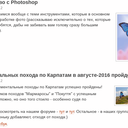
во с Photoshop
12
мимся вообще с теми инструментами, которые в основном
работке фото (рассказываю исключительно о тех, которые
бятся, дабы не забивать вам голову сразу большим
.
альных похода по Карпатам в августе-2016 пройд
12
риментальные походы по Карпатам успешно пройдены!
ков походов "Мармаросы" и "Покуття"
с успешным
ожно, но оно того стоило - особенно судя по
посмотреть на нашем форуме -
тут
и
тут
. Остальное - в наших групп
оньку добавляют, отходя от похода:)
бук
.