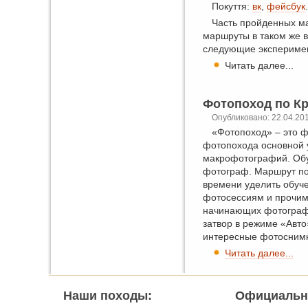
Покуття:
вк
,
фейсбук
.
Часть пройденных м
маршруты в таком же в
следующие эксперимен
Читать далее...
Фотопоход по Кр
Опубликовано: 22.04.20
«Фотопоход» – это ф
фотопохода основной 
макрофотографий. Обуч
фотограф. Маршрут по
времени уделить обуч
фотосессиям и прочим
начинающих фотографов
затвор в режиме «Авто
интересные фотоснимк
Читать далее...
Наши походы:
Официальн