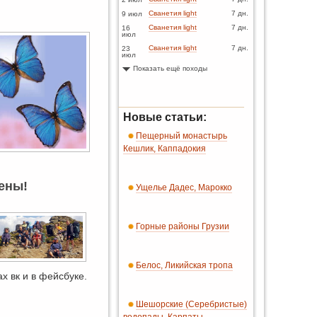
Сванетия light
7 дн.
9 июл
Сванетия light
7 дн.
16
июл
Сванетия light
7 дн.
23
июл
Показать ещё походы
Новые статьи:
Пещерный монастырь
Кешлик, Каппадокия
ены!
Ущелье Дадес, Марокко
Горные районы Грузии
Белос, Ликийская тропа
ах вк и в фейсбуке.
Шешорские (Серебристые)