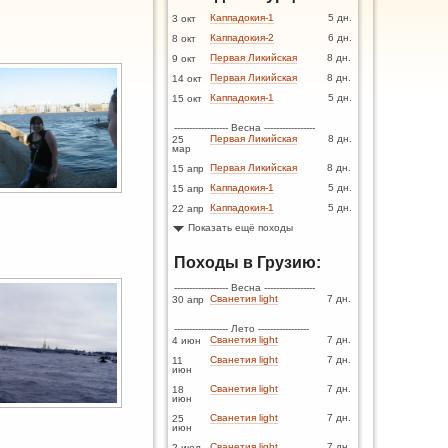
Каппадокия-1
5 дн.
3 окт
Каппадокия-2
6 дн.
8 окт
Первая Ликийская
8 дн.
9 окт
Первая Ликийская
8 дн.
14 окт
Каппадокия-1
5 дн.
15 окт
------------------ Весна -----------------
Первая Ликийская
8 дн.
25
мар
Первая Ликийская
8 дн.
15 апр
Каппадокия-1
5 дн.
15 апр
Каппадокия-1
5 дн.
22 апр
Показать ещё походы
Походы в Грузию:
------------------ Весна -----------------
Сванетия light
7 дн.
30 апр
------------------ Лето -----------------
Сванетия light
7 дн.
4 июн
Сванетия light
7 дн.
11
июн
Сванетия light
7 дн.
18
июн
Сванетия light
7 дн.
25
июн
Сванетия light
7 дн.
2 июл