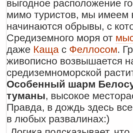
выгодное расположение г
мимо туристов, мы имеем 
начинаются обрывы, с ко
Средиземного моря от
мыс
даже
Каща
с
Феллосом
. Г
живописно возвышается н
средиземноморской растит
Особенный шарм Белосу
туманы
, высокое местора
Правда, в дождь здесь все
в любых развалинах:)
Логика подсказывает, что,