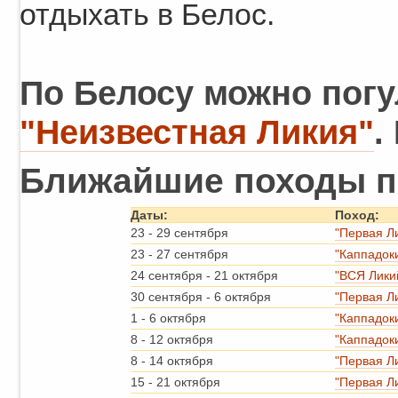
отдыхать в Белос.
По Белосу можно погу
"Неизвестная Ликия"
.
Ближайшие походы п
Даты:
Поход:
23
-
29 сентября
"Первая Л
23
-
27 сентября
"Каппадок
24 сентября
-
21 октября
"ВСЯ Лики
30 сентября
-
6 октября
"Первая Л
1
-
6 октября
"Каппадок
8
-
12 октября
"Каппадок
8
-
14 октября
"Первая Л
15
-
21 октября
"Первая Л