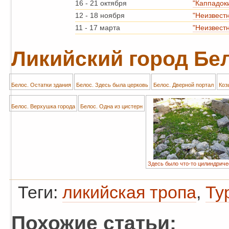
16
-
21 октября
"Каппадок
12
-
18 ноября
"Неизвест
11
-
17 марта
"Неизвест
Ликийский город Бел
Белос. Остатки здания
Белос. Здесь была церковь
Белос. Дверной портал
Коз
Белос. Верхушка города
Белос. Одна из цистерн
Здесь было что-то цилиндриче
Теги:
ликийская тропа
,
Ту
Похожие статьи: