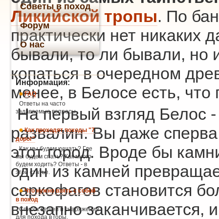
Советы в поход
Ликийской тропы
. По ба
Форум
практически нет никаких д
О нас
бывали, то ли бывали, но 
копаться в очередном дре
Информация:
менее, в Белосе есть, что 
FAQ
Ответы на часто
На первый взгляд Белос -
задаваемые вопросы
развалин. Вы даже сперва
Как проходят походы "7
дорог"
этот город. Вроде бы камни
Как мы будем кушать? Где
мы будем спать? Как много
будем ходить? Ответы - в
один из камней превращае
этой статье.
саркофагов становится бол
Что нужно взять с собой
в поход
внезапно заканчивается, и
Список вещей и снаряжения
для похода в горы.