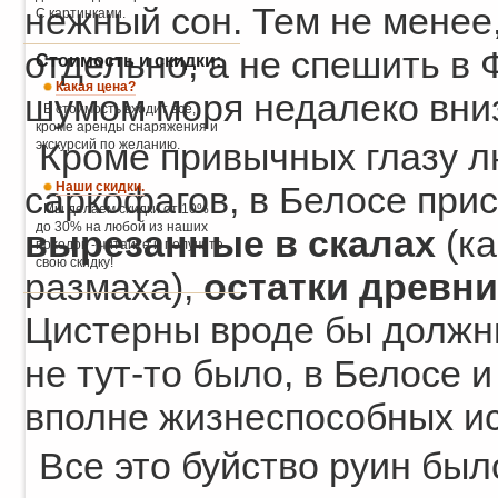
нежный сон. Тем не менее,
С картинками.
отдельно, а не спешить в
Стоимость и скидки:
Какая цена?
шумом моря недалеко вниз
В стоимость входит всё,
кроме аренды снаряжения и
экскурсий по желанию.
Кроме привычных глазу л
Наши скидки.
саркофагов, в Белосе при
Мы делаем скидки от 10%
до 30% на любой из наших
вырезанные в скалах
(к
походов - читайте и получите
свою скидку!
размаха),
остатки древни
Цистерны вроде бы должны 
не тут-то было, в Белосе 
вполне жизнеспособных ис
Все это буйство руин был