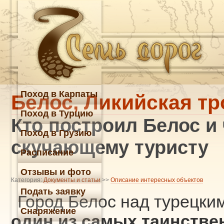
Поход в Карпаты
Белос, Ликийская тр
Поход в Турцию
Кто построил Белос и
Поход в Грузию
скучающему туристу
Расписание
Отзывы и фото
Категория:
Документы и статьи
>>
Описание интересных объектов
Подать заявку
Город Белос над турецким
Снаряжение
один из самых таинстве