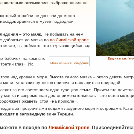
на частенько оказывались выброшенными на
 который корабли не довезли до места
 находок хранится в музее подводной
идония – это маяк.
Не побывать на нем,
е добраться до маяка по
по Ликийской тропе.
на месте, вы поймете, что открывающийся вид
ых бабочек, на крыльях
Вид на маяк Гел
Маяк на мысе Гелидония
третий глаз». Их
ров над уровнем моря. Высота самого маяка – около девяти метро
и манит уставших путников прилечь и насладиться природой.
ледит за его состоянием одна турецкая семья. Причем эта почетн
у маяка и современная достопримечательность – это остов мотоцик
 продолжает ржаветь, стоя «на приколе».
юдать за прозрачными водами лазурного моря и островами. Кстат
 входят в заповедную зону Турции
.
можете в походе по
Ликийской тропе
. Присоединяйтесь