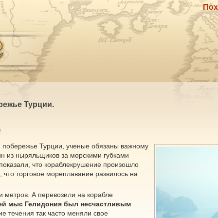
Пох
режье Турции.
в
м побережье Турции, ученые обязаны важному
ин из ныряльщиков за морскими губками
 показали, что кораблекрушение произошло
, что торговое мореплавание развилось на
ни метров. А перевозили на корабле
ей мыс Гелидония был несчастливым
е течения так часто меняли свое