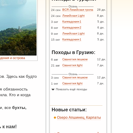
------------------ Осень -----------------
ВСЯ Ликийская тропа
28 дн.
24 сен
Ликийская Light
8 дн.
24 сен
Каппадокия-1
5 дн.
3 окт
Каппадокия-2
6 дн.
8 окт
Ликийская Light
8 дн.
9 окт
Каппадокия-1
5 дн.
15 окт
Походы в Грузию:
идония и острова
Сванетия пешком
12 дн.
6 авг
Сванетия light
7 дн.
21 авг
------------------ Осень -----------------
в. Здесь как будто
Сванетия пешком
12 дн.
3 сен
Сванетия light
7 дн.
1 окт
ая обязанность
Показать ещё походы
ла. Кто и когда
и, все
бухты,
Новые статьи:
Озеро Апшинец, Карпаты
 к нам!