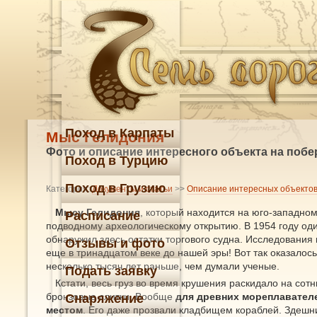
Поход в Карпаты
Мыс Гелидония
Фото и описание интересного объекта на побе
Поход в Турцию
Поход в Грузию
Категория:
Документы и статьи
>>
Описание интересных объекто
Мысу Гелидония
, который находится на юго-западно
Расписание
подводному археологическому открытию. В 1954 году од
обнаружил здесь остатки торгового судна. Исследования
Отзывы и фото
еще в тринадцатом веке до нашей эры! Вот так оказалось
несколько тысяч лет раньше, чем думали ученые.
Подать заявку
Кстати, весь груз во время крушения раскидало на сот
бронзовые слитки. Вообще
для древних мореплавател
Снаряжение
местом
. Его даже прозвали кладбищем кораблей. Здешни