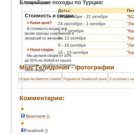
Ближайшие походы по Турции:
С картинками.
Даты:
По
Стоимость и скидки:
24 сентября
-
21 октября
"ВС
Какая цена?
24 сентября
-
1 октября
"Ли
В стоимость входит всё,
3
-
7 октября
"Ка
кроме аренды снаряжения и
8
-
13 октября
"Ка
экскурсий по желанию.
9
-
16 октября
"Ли
Наши скидки.
15
-
19 октября
"Ка
Мы делаем скидки от 10%
до 30% на любой из наших
походов - читайте и получите
Мыс Гелидония - фотографии
свою скидку!
Отдых на помосте у маяка
Подъем по Ликийской тропе
5 островов у м
Комментарии:
Вконтакте (
)
Facebook ()