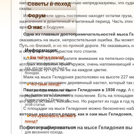
направление и были настолько непредсказуемы, что суд
Советы в поход
скалы.
Форум
Исследователи здесь постоянно находят остатки груза,
назначения в доантичный и античный период. Часть этих
О нас
археологии в Бодруме.
Одна из главных достопримечательностей мыса Гел
оказавшись на мысе, непростительная ошибка. Вы может
Путь не близкий, и не по прямой дороге. Но оказавшись 
Информация:
и отсутствие толп туристов того стоили.
Как пойти в поход?
Кстати, по дороге обратите внимание на пепельно-сер
Короткое руководство для
которых изображен яркий кружок, очень напоминающий «
тех, кто ни разу не был в
встречаешь тут чуть ли не на каждом цветке.
походах.
Маяк на мысе Гелидония расположен на высоте 227 мет
специально установлен деревянный настил, который так 
Что такое поход?
Построили маяк на мысе Гелидония в 1936 году.
А с
Как мы будем кушать? Где
передается из поколения в поколение. Есть на площадке 
мы будем спать? Как много
будем ходить? Ответы - в
его здесь оставил, неизвестно. Но раритет из года в год
этой статье.
С площадки на мысе Гелидония можно бесконечно набл
которые находятся рядом, как и сам мыс Гелидония,
Что нужно взять весной в
поход?
Пофотографироваться на мысе Гелидония вы 
Список вещей и снаряжения
для весеннего похода.