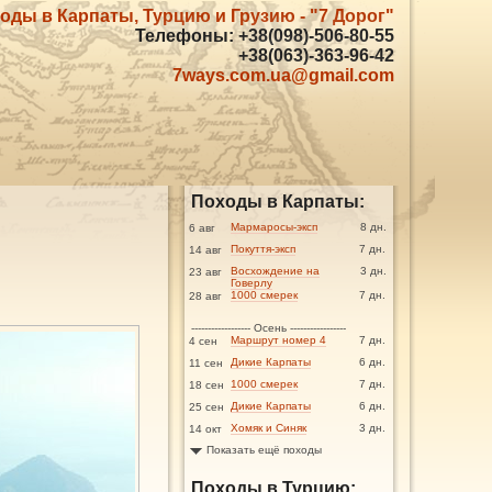
оды в Карпаты, Турцию и Грузию - "7 Дорог"
Телефоны: +38(098)-506-80-55
+38(063)-363-96-42
7ways.com.ua@gmail.com
Походы в Карпаты:
Мармаросы-эксп
8 дн.
6 авг
Покуття-эксп
7 дн.
14 авг
Восхождение на
3 дн.
23 авг
Говерлу
1000 смерек
7 дн.
28 авг
------------------ Осень -----------------
Маршрут номер 4
7 дн.
4 сен
Дикие Карпаты
6 дн.
11 сен
1000 смерек
7 дн.
18 сен
Дикие Карпаты
6 дн.
25 сен
Хомяк и Синяк
3 дн.
14 окт
Показать ещё походы
Походы в Турцию: