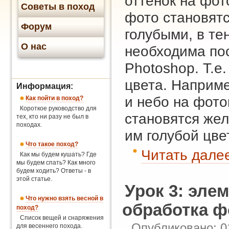
оттенок на фот
Советы в поход
фото становят
Форум
голубыми, в те
О нас
необходима по
Photoshop. Т.е
цвета. Наприме
Информация:
и небо на фото
Как пойти в поход?
Короткое руководство для
становятся же
тех, кто ни разу не был в
походах.
им голубой цвет
Что такое поход?
Читать далее
Как мы будем кушать? Где
мы будем спать? Как много
будем ходить? Ответы - в
этой статье.
Урок 3: эле
Что нужно взять весной в
обработка ф
поход?
Список вещей и снаряжения
Опубликовано: 0
для весеннего похода.