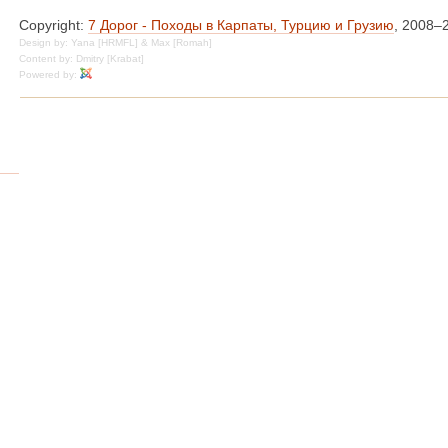
Copyright:
7 Дорог - Походы в Карпаты, Турцию и Грузию
, 2008–
Design by: Yana [HRMFL] & Max [Romah]
Content by: Dmitry [Krabat]
Powered by: