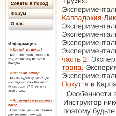
Грузия.
Советы в поход
Экспериментал
Форум
Каппадокия-Лик
О нас
Экспериментал
Экспериментал
Экспериментал
Информация:
Экспериментал
Как пойти в поход?
Короткое руководство для
часть 2
. Экспе
тех, кто ни разу не был в
походах.
тропа.
Экспери
Что такое поход?
Экспериментал
Как мы будем кушать? Где
Покуття
в Карп
мы будем спать? Как много
будем ходить? Ответы - в
этой статье.
Особенности 
Инструктор ник
Что нужно взять весной в
поход?
поэтому будьте
Список вещей и снаряжения
для весеннего похода.